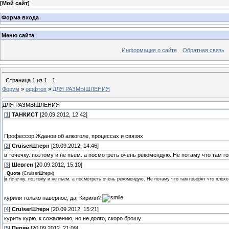
[
Мой сайт
]
Форма входа
Меню сайта
Информация о сайте
Обратная связь
Страница
1
из
1
1
Форум
»
оффтоп
»
ДЛЯ РАЗМЫШЛЕНИЯ
ДЛЯ РАЗМЫШЛЕНИЯ
[
1
]
ТАНКИСТ
[20.09.2012, 12:42]
Профессор Жданов об алкоголе, процессах и связях
[
2
]
СruiserШтерн
[20.09.2012, 14:46]
в точечку. поэтому и не пьем. а посмотреть очень рекомендую. Не потаму что там го
[
3
]
Шевген
[20.09.2012, 15:10]
Quote
(
СruiserШтерн
)
в точечку. поэтому и не пьем. а посмотреть очень рекомендую. Не потаму что там говорят что плохо
курили только наверное, да, Кирилл?
[
4
]
СruiserШтерн
[20.09.2012, 15:21]
курить курю. к сожалению, но не долго, скоро брошу
[
5
]
Перян
[20.09.2012, 21:09]