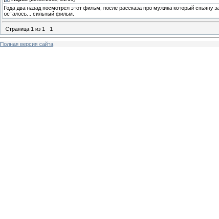
Года два назад посмотрел этот фильм, после рассказа про мужика который спьяну за
осталось... сильный фильм.
Страница
1
из
1
1
Полная версия сайта