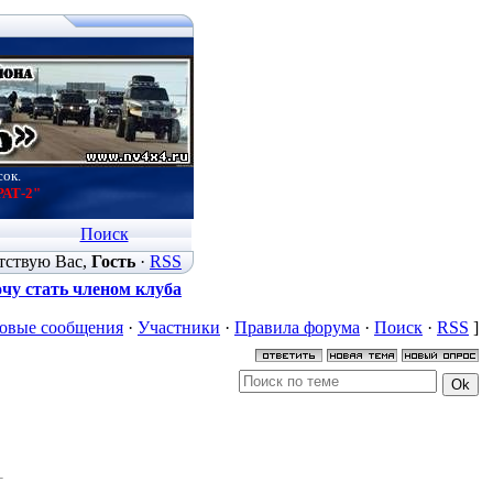
сок.
РАТ-2"
Поиск
тствую Вас
,
Гость
·
RSS
чу стать членом клуба
овые сообщения
·
Участники
·
Правила форума
·
Поиск
·
RSS
]