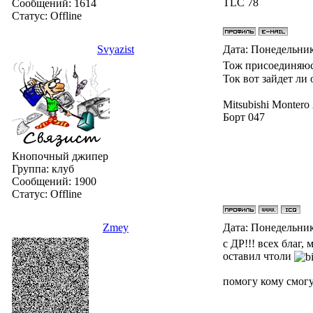
TLC 78
Сообщений:
1614
Статус:
Offline
Svyazist
Дата: Понедельник
Тож присоединяюс
Ток вот зайдет ли
Mitsubishi Montero
Борт 047
Кнопочный джипер
Группа: клуб
Сообщений:
1900
Статус:
Offline
Zmey
Дата: Понедельник
с ДР!!! всех благ,
оставил чтоли
помогу кому смогу.