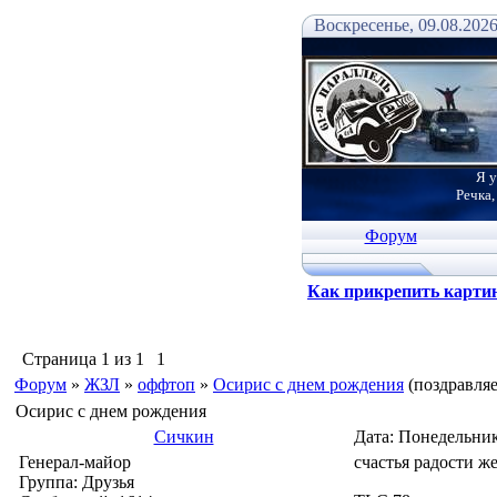
Воскресенье, 09.08.2026
Я у
Речка,
Форум
Как прикрепить карти
Страница
1
из
1
1
Форум
»
ЖЗЛ
»
оффтоп
»
Осирис с днем рождения
(поздравля
Осирис с днем рождения
Сичкин
Дата: Понедельник
Генерал-майор
счастья радости ж
Группа: Друзья