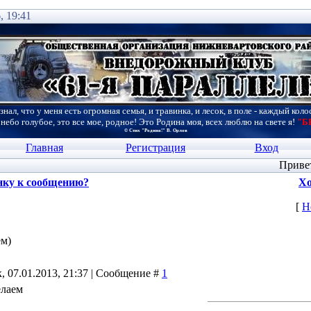
, 19:41
знал, что у меня есть огромная семья, и травинка, и лесок, в поле - каждый коло
 небо голубое, это все мое, родное! Это Родина моя, всех люблю на свете я!
"Б
© Стих "Родина!" В. Орлов
Главная
Регистрация
Вход
Приве
нку к сообщению?
Хо
[
Н
ем)
, 07.01.2013, 21:37 | Сообщение #
1
елаем