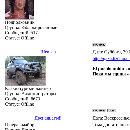
.
Подполковник
Группа: Заблокированные
Сообщений:
517
Статус:
Offline
Шевген
Дата: Суббота, 30.
http://gazodizel.in.
El pueblo unido ja
Пока мы едины -
Клавиатурный джипер
Группа: Администраторы
Сообщений:
6673
Статус:
Offline
Двенадцатый
Дата: Воскресенье,
Генерал-майор
Тема достаточно ст
Группа: Друзья