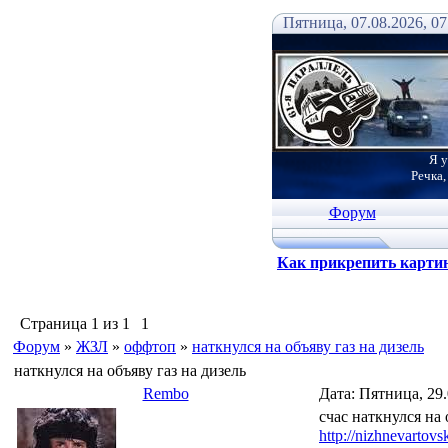
Пятница, 07.08.2026, 07
Я у
Речка,
Форум
Как прикрепить карти
Страница
1
из
1
1
Форум
»
ЖЗЛ
»
оффтоп
»
наткнулся на объяву газ на дизель
наткнулся на объяву газ на дизель
Rembo
Дата: Пятница, 29
счас наткнулся на 
http://nizhnevartov