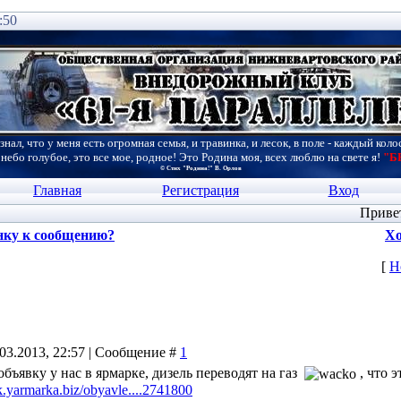
:50
знал, что у меня есть огромная семья, и травинка, и лесок, в поле - каждый коло
 небо голубое, это все мое, родное! Это Родина моя, всех люблю на свете я!
"Б
© Стих "Родина!" В. Орлов
Главная
Регистрация
Вход
Приве
нку к сообщению?
Хо
[
Н
.03.2013, 22:57 | Сообщение #
1
объявку у нас в ярмарке, дизель переводят на газ
, что 
sk.yarmarka.biz/obyavle....2741800