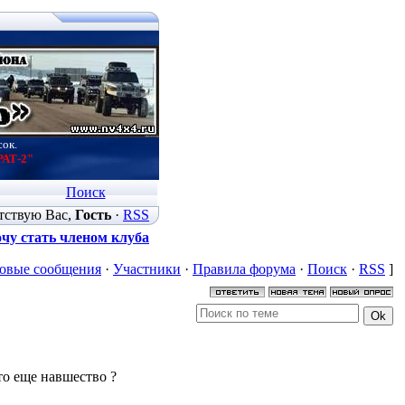
сок.
РАТ-2"
Поиск
тствую Вас
,
Гость
·
RSS
чу стать членом клуба
овые сообщения
·
Участники
·
Правила форума
·
Поиск
·
RSS
]
это еще навшество ?