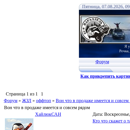
Пятница, 07.08.2026, 09
Я у
Речка,
Форум
Как прикрепить карти
Страница
1
из
1
1
Форум
»
ЖЗЛ
»
оффтоп
»
Вон что в продаже имеется и совсем
Вон что в продаже имеется и совсем рядом
ХайлюкСАН
Дата: Воскресенье,
Кто что скажет о 