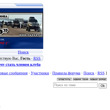
сок.
РАТ-2"
Поиск
тствую Вас
,
Гость
·
RSS
чу стать членом клуба
овые сообщения
·
Участники
·
Правила форума
·
Поиск
·
RSS
]