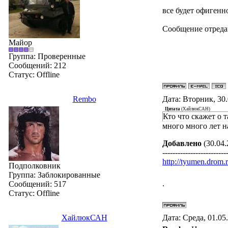
все будет офигенн
Сообщение отред
Майор
Группа: Проверенные
Сообщений:
212
Статус:
Offline
Rembo
Дата: Вторник, 30
Цитата
(
ХайлюкСАН
)
Кто что скажет о 
много много лет н
Добавлено
(30.04.
-------------------------
http://tyumen.drom.
Подполковник
Группа: Заблокированные
.
Сообщений:
517
Статус:
Offline
ХайлюкСАН
Дата: Среда, 01.05