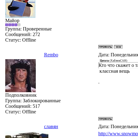
Майор
Группа: Проверенные
Сообщений:
272
Статус:
Offline
Rembo
Дата: Понедельник
Цитата
(
ХайлюкСАН
)
Кто что скажет о 
классная вещь
.
Подполковник
Группа: Заблокированные
Сообщений:
517
Статус:
Offline
славян
Дата: Понедельник
http://www.snowmo