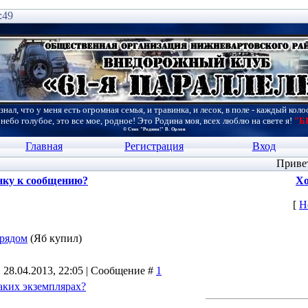
:49
знал, что у меня есть огромная семья, и травинка, и лесок, в поле - каждый коло
 небо голубое, это все мое, родное! Это Родина моя, всех люблю на свете я!
"Б
© Стих "Родина!" В. Орлов
Главная
Регистрация
Вход
Приве
нку к сообщению?
Хо
[
Н
 рядом
(Яб купил)
 28.04.2013, 22:05 | Сообщение #
1
таких экземплярах?