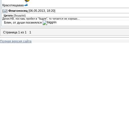
Красотищаааа
[
12
]
Флагоносец
[06.05.2013, 18:20]
Цитата
(
Svyazist
)
ДенисНВ, поставь пробел в "быдля", то читается не хорошо...
Блин, от души посмеялся
Страница
1
из
1
1
Полная версия сайта