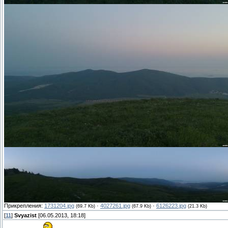
Прикрепления:
1731204.jpg
·
4027261.jpg
·
6126223.jpg
(69.7 Kb)
(67.9 Kb)
(21.3 Kb)
[
11
]
Svyazist
[06.05.2013, 18:18]