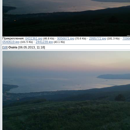
Прикрепления:
0431361.jpg
·
9056671.jpg
·
2995772.jpg
·
7096
(46.8 Kb)
(70.6 Kb)
(181.3 Kb)
0540619.jpg
·
2441239.jpg
(101.5 Kb)
(43.1 Kb)
[
10
]
Osiris
[06.05.2013, 11:18]