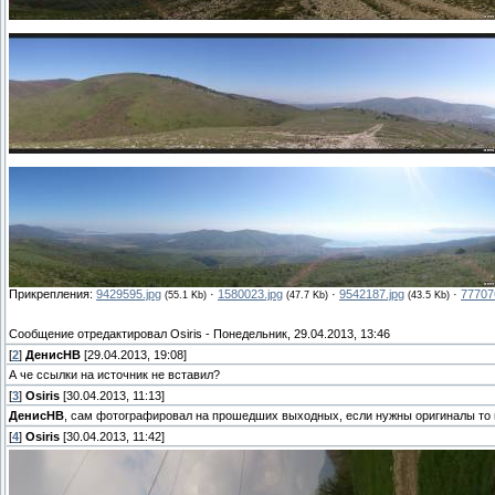
Прикрепления:
9429595.jpg
·
1580023.jpg
·
9542187.jpg
·
77707
(55.1 Kb)
(47.7 Kb)
(43.5 Kb)
Сообщение отредактировал
Osiris
-
Понедельник, 29.04.2013, 13:46
[
2
]
ДенисНВ
[29.04.2013, 19:08]
А че ссылки на источник не вставил?
[
3
]
Osiris
[30.04.2013, 11:13]
ДенисНВ
, сам фотографировал на прошедших выходных, если нужны оригиналы то
[
4
]
Osiris
[30.04.2013, 11:42]