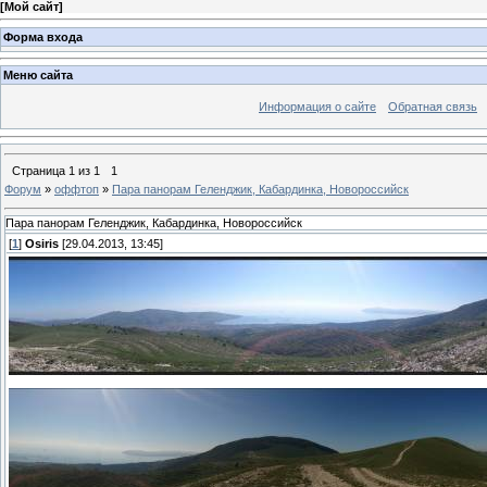
[
Мой сайт
]
Форма входа
Меню сайта
Информация о сайте
Обратная связь
Страница
1
из
1
1
Форум
»
оффтоп
»
Пара панорам Геленджик, Кабардинка, Новороссийск
Пара панорам Геленджик, Кабардинка, Новороссийск
[
1
]
Osiris
[29.04.2013, 13:45]