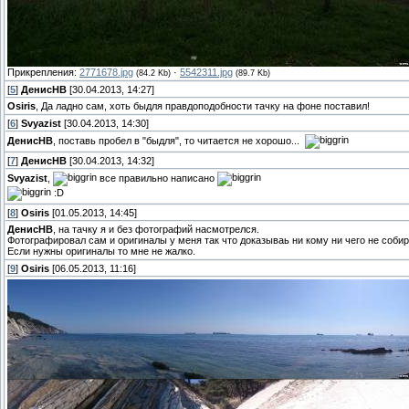
Прикрепления:
2771678.jpg
·
5542311.jpg
(84.2 Kb)
(89.7 Kb)
[
5
]
ДенисНВ
[30.04.2013, 14:27]
Osiris
, Да ладно сам, хоть быдля правдоподобности тачку на фоне поставил!
[
6
]
Svyazist
[30.04.2013, 14:30]
ДенисНВ
, поставь пробел в "быдля", то читается не хорошо...
[
7
]
ДенисНВ
[30.04.2013, 14:32]
Svyazist
,
все правильно написано
:D
[
8
]
Osiris
[01.05.2013, 14:45]
ДенисНВ
, на тачку я и без фотографий насмотрелся.
Фотографировал сам и оригиналы у меня так что доказываь ни кому ни чего не соби
Если нужны оригиналы то мне не жалко.
[
9
]
Osiris
[06.05.2013, 11:16]