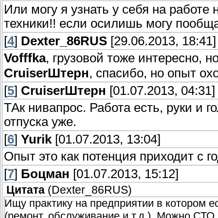
Или могу я узнать у себя на работе 
техники!! если осилишь могу пообща
[
4
]
Dexter_86RUS
[29.06.2013, 18:41]
Vofffka
, грузовой тоже интересно, н
СruiserШтерн
, спасибо, но опыт ох
[
5
]
СruiserШтерн
[01.07.2013, 04:31]
ТАк нивапрос. Работа есть, руки и г
отпуска уже.
[
6
]
Yurik
[01.07.2013, 13:04]
Опыт это как потенция приходит с го
[
7
]
Боцман
[01.07.2013, 15:12]
Цитата
(
Dexter_86RUS
)
Ищу практику на предприятии в котором е
(ремонт, обслуживание и т.д.). Можно СТО.