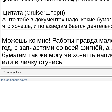
Цитата
(
СruiserШтерн
)
А что тебе в документах надо, какие бумаг
что хочешь, и по акведам бьется деятельн
Можешь ко мне! Работы правда мало,
год, с запчастями со всей фигнёй, а 
бумагам так же могу чё хочешь напи
или в личку стучись
Страница
1
из
1
1
Полная версия сайта