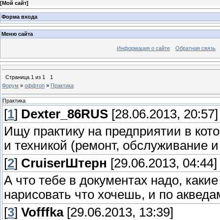
[
Мой сайт
]
Форма входа
Меню сайта
Информация о сайте
Обратная связь
Страница
1
из
1
1
Форум
»
оффтоп
»
Практика
Практика
[
1
]
Dexter_86RUS
[28.06.2013, 20:57]
Ищу практику на предприятии в кот
и техникой (ремонт, обслуживание и 
[
2
]
СruiserШтерн
[29.06.2013, 04:44]
А что тебе в документах надо, какие
нарисовать что хочешь, и по акведа
[
3
]
Vofffka
[29.06.2013, 13:39]