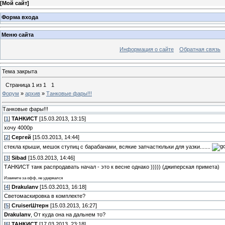
[
Мой сайт
]
Форма входа
Меню сайта
Информация о сайте
Обратная связь
Тема закрыта
Страница
1
из
1
1
Форум
»
архив
»
Танковые фары!!!
Танковые фары!!!
[
1
]
ТАНКИСТ
[15.03.2013, 13:15]
хочу 4000р
[
2
]
Сергей
[15.03.2013, 14:44]
стекла крыши, мешок ступиц с барабанами, всякие запчастюльки для уазки.......
[
3
]
Sibad
[15.03.2013, 14:46]
ТАНКИСТ танк распродавать начал - это к весне однако ))))) (джиперская примета)
Извините за офф, не удержался
[
4
]
Drakulanv
[15.03.2013, 16:18]
Светомаскировка в комплекте?
[
5
]
СruiserШтерн
[15.03.2013, 16:27]
Drakulanv
, От куда она на дальнем то?
[
6
]
ТАНКИСТ
[17.03.2013, 23:18]