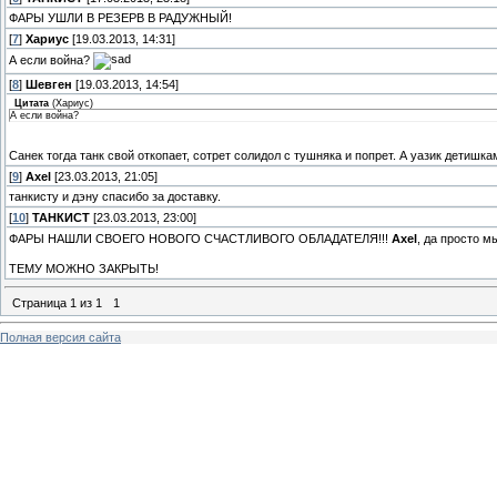
ФАРЫ УШЛИ В РЕЗЕРВ В РАДУЖНЫЙ!
[
7
]
Хариус
[19.03.2013, 14:31]
А если война?
[
8
]
Шевген
[19.03.2013, 14:54]
Цитата
(
Хариус
)
А если война?
Cанек тогда танк свой откопает, сотрет солидол с тушняка и попрет. А уазик детишка
[
9
]
Axel
[23.03.2013, 21:05]
танкисту и дэну спасибо за доставку.
[
10
]
ТАНКИСТ
[23.03.2013, 23:00]
ФАРЫ НАШЛИ СВОЕГО НОВОГО СЧАСТЛИВОГО ОБЛАДАТЕЛЯ!!!
Axel
, да просто 
ТЕМУ МОЖНО ЗАКРЫТЬ!
Страница
1
из
1
1
Полная версия сайта