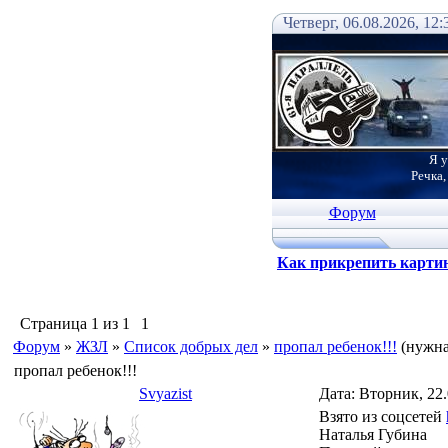
Четверг, 06.08.2026, 12:
Я у
Речка,
Форум
Как прикрепить карти
Страница
1
из
1
1
Форум
»
ЖЗЛ
»
Список добрых дел
»
пропал ребенок!!!
(нужн
пропал ребенок!!!
Svyazist
Дата: Вторник, 22
Взято из соцсетей
Наталья Губина