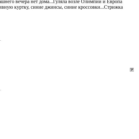
ашнего вечера нет дома...Гуляла возле Олимпии и Европа
тивную куртку, синие джинсы, синие кроссовки...Стрижка