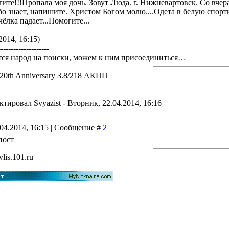
ите!!!Пропала моя дочь. Зовут Люда. г. Нижневартовск. Со вчер
ибо знает, напишите. Христом Богом молю....Одета в белую спор
чёлка падает...Помогите...
2014, 16:15)
--------------------
тся народ на поиски, можем к ним присоединиться…
 20th Anniversary 3.8/218 АКПП
актировал
Svyazist
-
Вторник, 22.04.2014, 16:16
.04.2014, 16:15 | Сообщение #
2
пост
vlis.101.ru