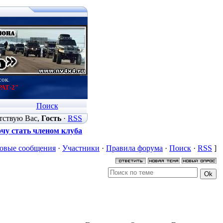
сок.
РАТ-2"
Поиск
тствую Вас
,
Гость
·
RSS
чу стать членом клуба
овые сообщения
·
Участники
·
Правила форума
·
Поиск
·
RSS
]