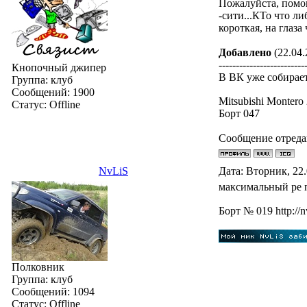
Пожалуйста, помог
-сити...КТо что л
короткая, на глаза 
Добавлено
(22.04.
-------------------------
Кнопочный джипер
В ВК уже собирае
Группа: клуб
Сообщений:
1900
Mitsubishi Montero
Статус:
Offline
Борт 047
Сообщение отред
NvLiS
Дата: Вторник, 22
максимальный ре 
Бoрт № 019 http://n
Полковник
Группа: клуб
Сообщений:
1094
Статус:
Offline