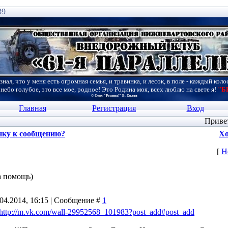
39
знал, что у меня есть огромная семья, и травинка, и лесок, в поле - каждый коло
 небо голубое, это все мое, родное! Это Родина моя, всех люблю на свете я!
"Б
© Стих "Родина!" В. Орлов
Главная
Регистрация
Вход
Приве
нку к сообщению?
Хо
[
Н
а помощь)
.04.2014, 16:15 | Сообщение #
1
http://m.vk.com/wall-29952568_101983?post_add#post_add