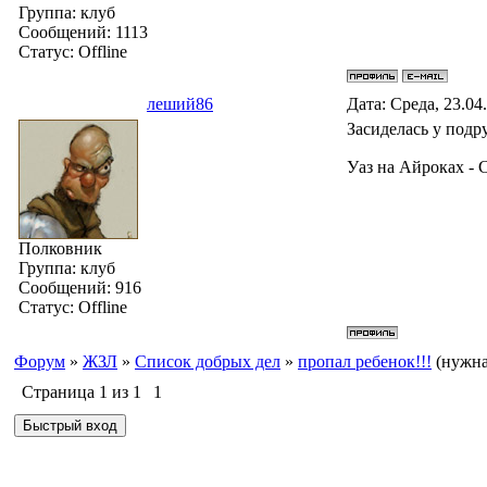
Группа: клуб
Сообщений:
1113
Статус:
Offline
леший86
Дата: Среда, 23.04
Засиделась у подр
Уаз на Айроках -
Полковник
Группа: клуб
Сообщений:
916
Статус:
Offline
Форум
»
ЖЗЛ
»
Список добрых дел
»
пропал ребенок!!!
(нужн
Страница
1
из
1
1