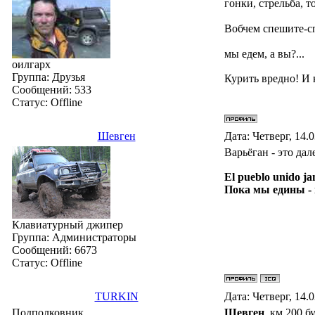
гонки, стрельба, т
Вобчем спешите-сп
мы едем, а вы?...
оилгарх
Группа: Друзья
Курить вредно! И 
Сообщений:
533
Статус:
Offline
Шевген
Дата: Четверг, 14.
Варьёган - это дал
El pueblo unido ja
Пока мы едины -
Клавиатурный джипер
Группа: Администраторы
Сообщений:
6673
Статус:
Offline
TURKIN
Дата: Четверг, 14.
Подполковник
Шевген
, км 200 б