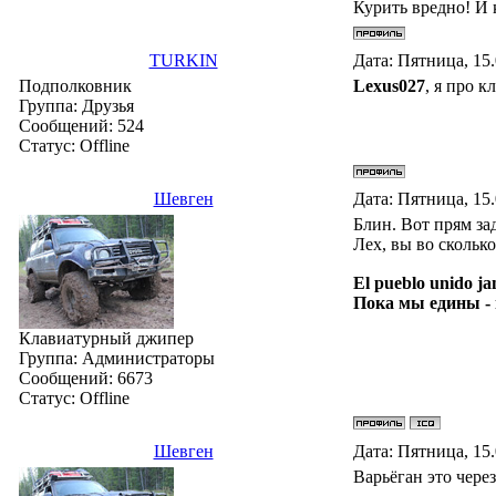
Курить вредно! И 
TURKIN
Дата: Пятница, 15
Подполковник
Lexus027
, я про 
Группа: Друзья
Сообщений:
524
Статус:
Offline
Шевген
Дата: Пятница, 15
Блин. Вот прям зад
Лех, вы во скольк
El pueblo unido ja
Пока мы едины -
Клавиатурный джипер
Группа: Администраторы
Сообщений:
6673
Статус:
Offline
Шевген
Дата: Пятница, 15
Варьёган это чере