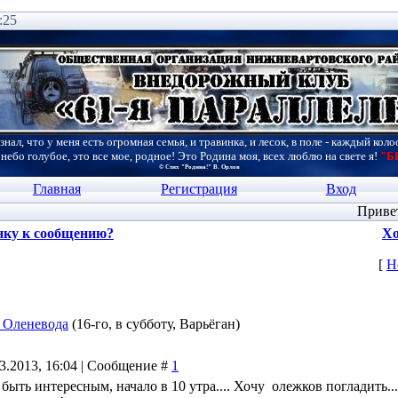
:25
знал, что у меня есть огромная семья, и травинка, и лесок, в поле - каждый коло
 небо голубое, это все мое, родное! Это Родина моя, всех люблю на свете я!
"Б
© Стих "Родина!" В. Орлов
Главная
Регистрация
Вход
Приве
нку к сообщению?
Хо
[
Н
 Оленевода
(16-го, в субботу, Варьёган)
03.2013, 16:04 | Сообщение #
1
ыть интересным, начало в 10 утра.... Хочу олежков погладить... 