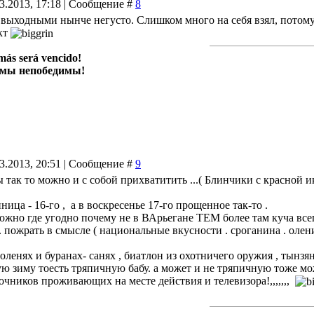
03.2013, 17:18 | Сообщение #
8
выходными нынче негусто. Слишком много на себя взял, потому
кт
más será vencido!
 мы непобедимы!
03.2013, 20:51 | Сообщение #
9
 так то можно и с собой прихватитить ...( Блинчики с красной ик
ица - 16-го , а в воскресенье 17-го прощенное так-то .
но где угодно почему не в ВАрьегане ТЕМ более там куча всег
. пожрать в смысле ( национальные вкусности . сроганина . оле
 оленях и буранах- санях , биатлон из охотничего оружия , тынз
 зиму тоесть тряпичную бабу. а может и не тряпичную тоже мож
точников проживающих на месте действия и телевизора!,,,,,,,