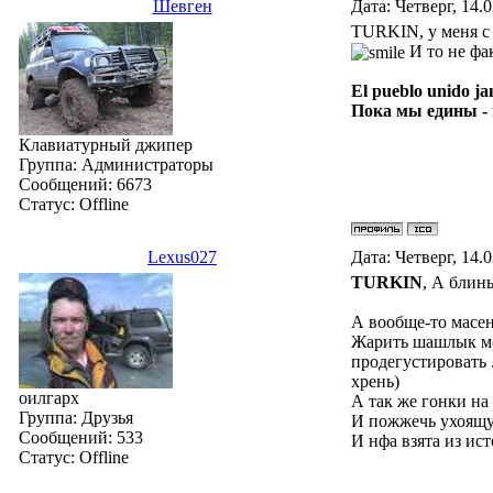
Шевген
Дата: Четверг, 14.
TURKIN, у меня с 
И то не фа
El pueblo unido ja
Пока мы едины -
Клавиатурный джипер
Группа: Администраторы
Сообщений:
6673
Статус:
Offline
Lexus027
Дата: Четверг, 14.
TURKIN
, А блины
А вообще-то масенн
Жарить шашлык мож
продегустировать 
хрень)
оилгарх
А так же гонки на
Группа: Друзья
И пожжечь ухоящую
Сообщений:
533
И нфа взята из ис
Статус:
Offline