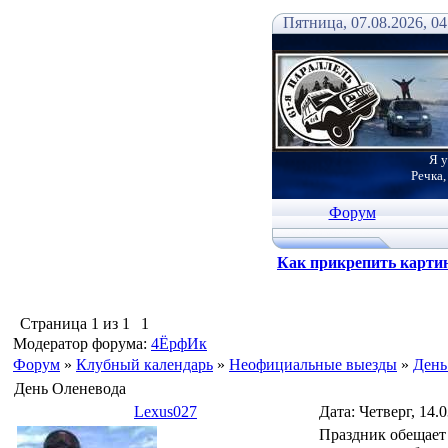
Пятница, 07.08.2026, 04
Я у
Речка,
Форум
Как прикрепить карти
Страница
1
из
1
1
Модератор форума:
4ЁрфИк
Форум
»
Клубный календарь
»
Неофициальные выезды
»
День
День Оленевода
Lexus027
Дата: Четверг, 14.
Праздник обещает б