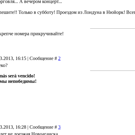
орговля... А вечером концерт...
ешите!! Только в субботу! Проездом из Лондуна в Нюйорк! Всего
крепче номера прикручивайте!
03.2013, 16:15 | Сообщение #
2
еко?
más será vencido!
 мы непобедимы!
03.2013, 16:28 | Сообщение #
3
удет не доезжая Новоаганска