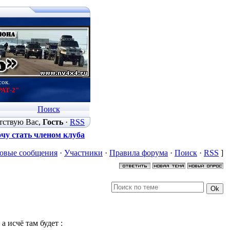
сок.
РАТ-2"
Поиск
тствую Вас
,
Гость
·
RSS
чу стать членом клуба
овые сообщения
·
Участники
·
Правила форума
·
Поиск
·
RSS
]
а исчё там будет :