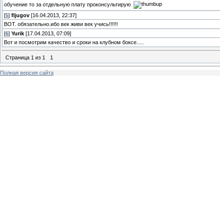
обучение то за отдельную плату проконсультирую
[
5
]
fljugov
[16.04.2013, 22:37]
ВОТ. обязательно.ибо век живи век учись!!!!!!
[
6
]
Yurik
[17.04.2013, 07:09]
Вот и посмотрим качество и сроки на клубном боксе.....
Страница
1
из
1
1
Полная версия сайта