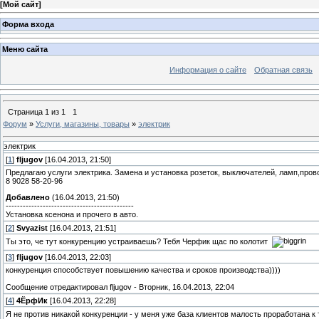
[
Мой сайт
]
Форма входа
Меню сайта
Информация о сайте
Обратная связь
Страница
1
из
1
1
Форум
»
Услуги, магазины, товары
»
электрик
электрик
[
1
]
fljugov
[16.04.2013, 21:50]
Предлагаю услуги электрика. Замена и установка розеток, выключателей, ламп,прово
8 9028 58-20-96
Добавлено
(16.04.2013, 21:50)
---------------------------------------------
Установка ксенона и прочего в авто.
[
2
]
Svyazist
[16.04.2013, 21:51]
Ты это, че тут конкуренцию устраиваешь? Тебя Черфик щас по колотит
[
3
]
fljugov
[16.04.2013, 22:03]
конкуренция способствует повышению качества и сроков производства))))
Сообщение отредактировал
fljugov
-
Вторник, 16.04.2013, 22:04
[
4
]
4ЁрфИк
[16.04.2013, 22:28]
Я не против никакой конкуренции - у меня уже база клиентов малость проработана 