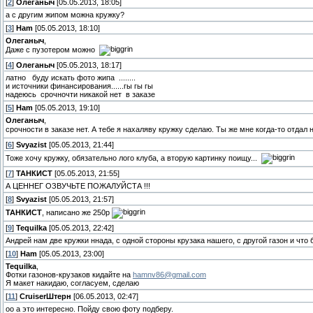
[
2
]
Олеганыч
[05.05.2013, 18:05]
а с другим жипом можна кружку?
[
3
]
Ham
[05.05.2013, 18:10]
Олеганыч
,
Даже с пузотером можно
[
4
]
Олеганыч
[05.05.2013, 18:17]
латно буду искать фото жипа ........
и источники финансирования......гы гы гы
надеюсь срочночти никакой нет в заказе
[
5
]
Ham
[05.05.2013, 19:10]
Олеганыч
,
срочности в заказе нет. А тебе я нахаляву кружку сделаю. Ты же мне когда-то отда
[
6
]
Svyazist
[05.05.2013, 21:44]
Тоже хочу кружку, обязательно лого клуба, а вторую картинку поищу...
[
7
]
ТАНКИСТ
[05.05.2013, 21:55]
А ЦЕННЕГ ОЗВУЧЬТЕ ПОЖАЛУЙСТА !!!
[
8
]
Svyazist
[05.05.2013, 21:57]
ТАНКИСТ
, написано же 250р
[
9
]
Tequilka
[05.05.2013, 22:42]
Андрей нам две кружки ннада, с одной стороны крузака нашего, с другой газон и что
[
10
]
Ham
[05.05.2013, 23:00]
Tequilka
,
Фотки газонов-крузаков кидайте на
hamnv86@gmail.com
Я макет накидаю, согласуем, сделаю
[
11
]
СruiserШтерн
[06.05.2013, 02:47]
оо а это интересно. Пойду свою фоту подберу.