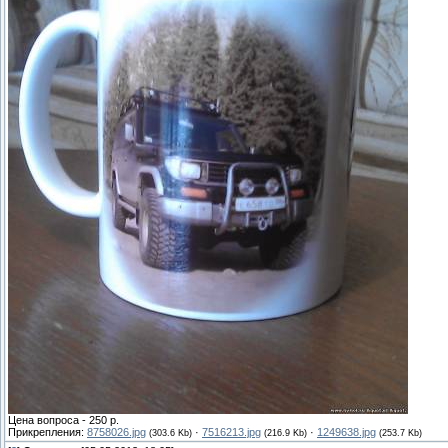
Цена вопроса - 250 р.
Прикрепления:
8758026.jpg
·
7516213.jpg
·
1249638.jpg
(303.6 Kb)
(216.9 Kb)
(253.7 Kb)