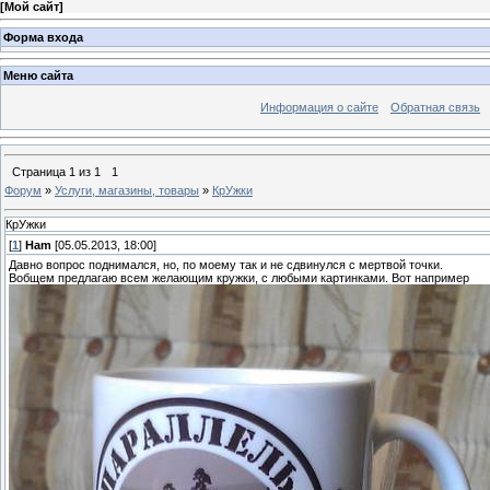
[
Мой сайт
]
Форма входа
Меню сайта
Информация о сайте
Обратная связь
Страница
1
из
1
1
Форум
»
Услуги, магазины, товары
»
КрУжки
КрУжки
[
1
]
Ham
[05.05.2013, 18:00]
Давно вопрос поднимался, но, по моему так и не сдвинулся с мертвой точки.
Вобщем предлагаю всем желающим кружки, с любыми картинками. Вот например