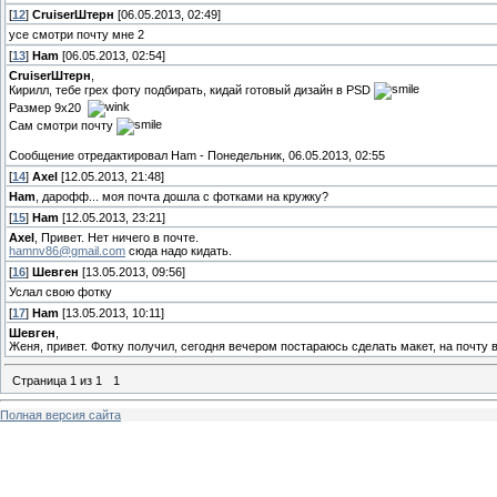
[
12
]
СruiserШтерн
[06.05.2013, 02:49]
усе смотри почту мне 2
[
13
]
Ham
[06.05.2013, 02:54]
СruiserШтерн
,
Кирилл, тебе грех фоту подбирать, кидай готовый дизайн в PSD
Размер 9х20
Сам смотри почту
Сообщение отредактировал
Ham
-
Понедельник, 06.05.2013, 02:55
[
14
]
Axel
[12.05.2013, 21:48]
Ham
, дарофф... моя почта дошла с фотками на кружку?
[
15
]
Ham
[12.05.2013, 23:21]
Axel
, Привет. Нет ничего в почте.
hamnv86@gmail.com
сюда надо кидать.
[
16
]
Шевген
[13.05.2013, 09:56]
Услал свою фотку
[
17
]
Ham
[13.05.2013, 10:11]
Шевген
,
Женя, привет. Фотку получил, сегодня вечером постараюсь сделать макет, на почту
Страница
1
из
1
1
Полная версия сайта