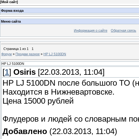
[
Мой сайт
]
Форма входа
Меню сайта
Информация о сайте
Обратная связь
Страница
1
из
1
1
Форум
»
Продам разное
»
HP LJ 5100DN
HP LJ 5100DN
[
1
]
Osiris
[22.03.2013, 11:04]
HP LJ 5100DN после большого ТО (н
Находится в Нижневартовске.
Цена 15000 рублей
Флудеров и людей со словарным поно
Добавлено
(22.03.2013, 11:04)