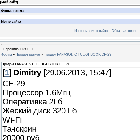
[
Мой сайт
]
Форма входа
Меню сайта
Информация о сайте
Обратная связь
Страница
1
из
1
1
Форум
»
Продам разное
»
Продам PANASONIC TOUGHBOOK CF-29
Продам PANASONIC TOUGHBOOK CF-29
[
1
]
Dimitry
[29.06.2013, 15:47]
CF-29
Процессор 1,6Мгц
Оперативка 2Гб
Жеский диск 320 Гб
Wi-Fi
Тачскрин
20000 руб.