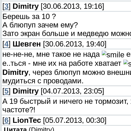
[
3
]
Dimitry
[30.06.2013, 19:16]
Берешь за 10 ?
А блюпуп зачем ему?
Зато экран больше и медведю можно 
[
4
]
Шевген
[30.06.2013, 19:40]
не-не-не, мне такое не нада
е
е..ться - мне их на работе хватает
Dimitry
, через блюпуп можно внешн
мудиться с проводами.
[
5
]
Dimitry
[04.07.2013, 23:05]
А 19 быстрый и ничего не тормозит, 
частоте?!
[
6
]
LionTec
[05.07.2013, 00:30]
Цитата
(
Dimitry
)