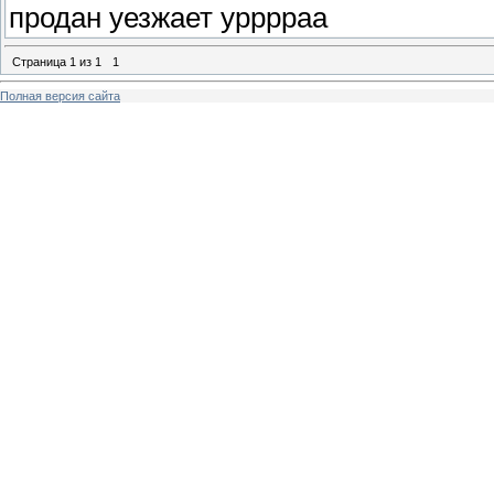
продан уезжает урррраа
Страница
1
из
1
1
Полная версия сайта