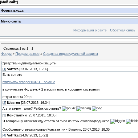
[
Мой сайт
]
Форма входа
Меню сайта
Информация о сайте
Обратная связь
Страница
1
из
1
1
Форум
»
Продам разное
»
Средства индивидуальной защиты
Средства индивидуальной защиты
[
1
]
Vofffka
[23.07.2013, 15:56]
Есть вот это
http://www.draeger.ru/RU....on=true
в количестве 4-х штук + 2 маски к ним. в хорошем состоянии
отдам все за 20т.р.
[
2
]
Шевген
[23.07.2013, 16:34]
А это зачем такое? Рыбок смотреть?
[
3
]
Константин
[23.07.2013, 18:35]
Я товарпищу отписал жду ответа от типа из этих охотоподводников
Сообщение отредактировал
Константин
-
Вторник, 23.07.2013, 18:35
[
4
]
Vofffka
[24.07.2013, 15:21]