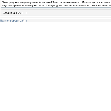
Это средства индивидуальной защиты! То есть не акваланги... Используются в зага
еще пожарники используют. то есть под водой с ним не поплаваешь... хотя не знаю 
Страница
1
из
1
1
Полная версия сайта