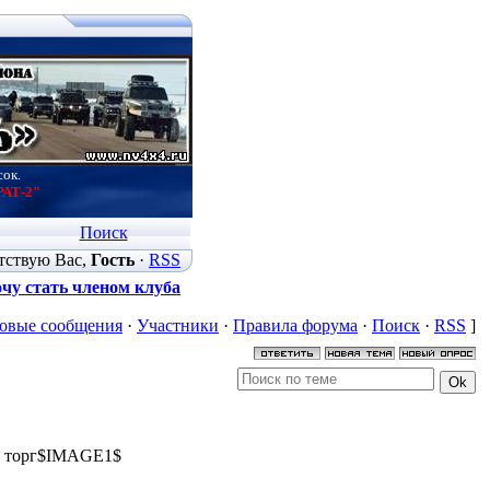
сок.
РАТ-2"
Поиск
тствую Вас
,
Гость
·
RSS
чу стать членом клуба
овые сообщения
·
Участники
·
Правила форума
·
Поиск
·
RSS
]
., торг$IMAGE1$