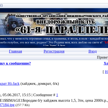
03
знал, что у меня есть огромная семья, и травинка, и лесок, в поле - каждый коло
 небо голубое, это все мое, родное! Это Родина моя, всех люблю на свете я!
"Б
© Стих "Родина!" В. Орлов
Главная
Регистрация
Вход
Приве
нку к сообщению?
Хо
[
Н
крат Hi-Jack
(хайджек, домкрат, б/к)
, 05.06.2017, 15:15 | Сообщение #
1
$IMAGE1$продам б/у хайджек высота 1,5, 3тн, цена 2000т.р
07184.jpg
(257.7 Kb)