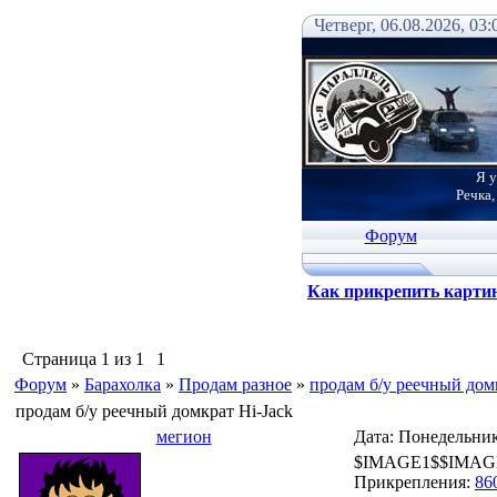
Четверг, 06.08.2026, 03:
Я у
Речка,
Форум
Как прикрепить карти
Страница
1
из
1
1
Форум
»
Барахолка
»
Продам разное
»
продам б/у реечный дом
продам б/у реечный домкрат Hi-Jack
мегион
Дата: Понедельник
$IMAGE1$$IMAGE1$
Прикрепления:
86