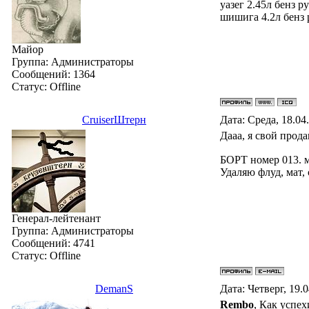
уазег 2.45л бенз ру
шишига 4.2л бенз р
Майор
Группа: Администраторы
Сообщений:
1364
Статус:
Offline
СruiserШтерн
Дата: Среда, 18.04
Дааа, я свой прод
БОРТ номер 013. 
Удаляю флуд, мат,
Генерал-лейтенант
Группа: Администраторы
Сообщений:
4741
Статус:
Offline
DemanS
Дата: Четверг, 19.
Rembo
, Как успех