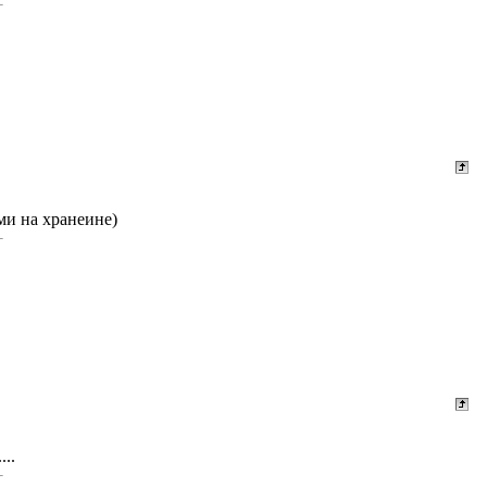
ми на хранеине)
..