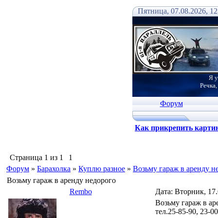
Пятница, 07.08.2026, 12
Я у
Речка,
Форум
Как прикрепить карти
Страница
1
из
1
1
Форум
»
Барахолка
»
Куплю разное
»
Возьму гараж в аренду н
Возьму гараж в аренду недорого
Rembo
Дата: Вторник, 17
Возьму гараж в ар
тел.25-85-90, 23-0