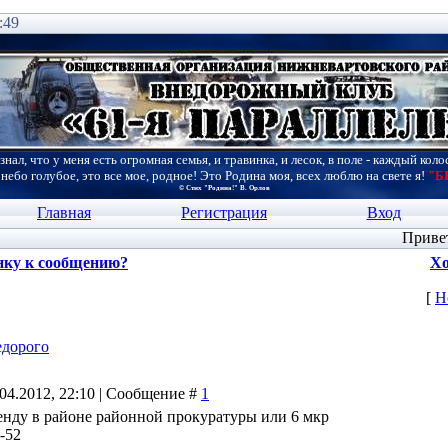
:49
знал, что у меня есть огромная семья, и травинка, и лесок, в поле - каждый коло
 небо голубое, это все мое, родное! Это Родина моя, всех люблю на свете я!
"Б
© Стих "Родина!" В. Орлов
Главная
Регистрация
Вход
Приве
нку к сообщению?
Хо
[
Н
едорого
.04.2012, 22:10 | Сообщение #
1
енду в районе районной прокуратуры или 6 мкр
0-52