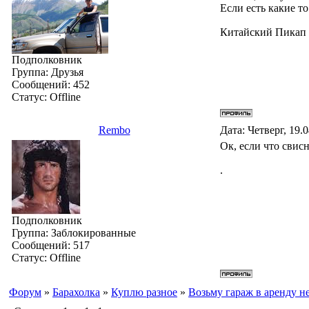
Если есть какие то
Китайский Пикап G
Подполковник
Группа: Друзья
Сообщений:
452
Статус:
Offline
Rembo
Дата: Четверг, 19.
Ок, если что свис
.
Подполковник
Группа: Заблокированные
Сообщений:
517
Статус:
Offline
Форум
»
Барахолка
»
Куплю разное
»
Возьму гараж в аренду н