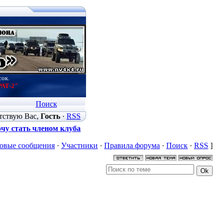
сок.
РАТ-2"
Поиск
тствую Вас
,
Гость
·
RSS
чу стать членом клуба
овые сообщения
·
Участники
·
Правила форума
·
Поиск
·
RSS
]