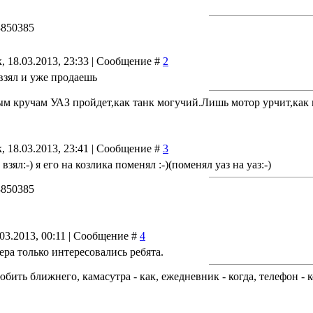
73850385
, 18.03.2013, 23:33 | Сообщение #
2
взял и уже продаешь
м кручам УАЗ пройдет,как танк могучий.Лишь мотор урчит,как к
, 18.03.2013, 23:41 | Сообщение #
3
взял:-) я его на козлика поменял :-)(поменял уаз на уаз:-)
73850385
03.2013, 00:11 | Сообщение #
4
чера только интересовались ребята.
бить ближнего, камасутра - как, ежедневник - когда, телефон - ко