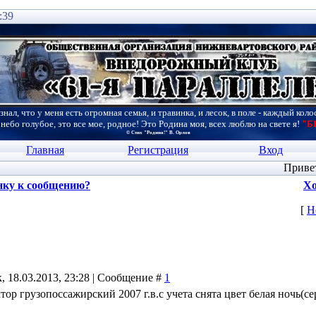
:39
знал, что у меня есть огромная семья, и травинка, и лесок, в поле - каждый коло
 небо голубое, это все мое, родное! Это Родина моя, всех люблю на свете я!
"Б
© Стих "Родина!" В. Орлов
Главная
Регистрация
Вход
Приве
нку к сообщению?
Хо
[
Н
, 18.03.2013, 23:28 | Сообщение #
1
тор грузопоссажирский 2007 г.в.с учета снята цвет белая ночь(