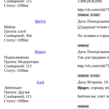
Сообщений:
515
Т.89028582096
Статус:
Offline
http://vk.com/club
Ив@н
Дата: Понедельник
Майор
только 
Группа: клуб
Сообщений:
304
По холмам и горны
Статус:
Offline
fljugov
Дата: Понедельник
Подполковник
Так для продажи и 
Группа: Модераторы
http://vk.com/club
Сообщений:
515
Статус:
Offline
Axel
Дата: Вторник, 19.
Лейтенант
fljugov
, спрошу, в
Группа: Друзья
Библия нас учит лю
Сообщений:
115
Статус:
Offline