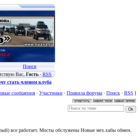
сок.
РАТ-2"
Поиск
тствую Вас
,
Гость
·
RSS
чу стать членом клуба
овые сообщения
·
Участники
·
Правила форума
·
Поиск
·
RSS
]
серый) все работает. Мосты обслужены Новые мех.хабы обмен.