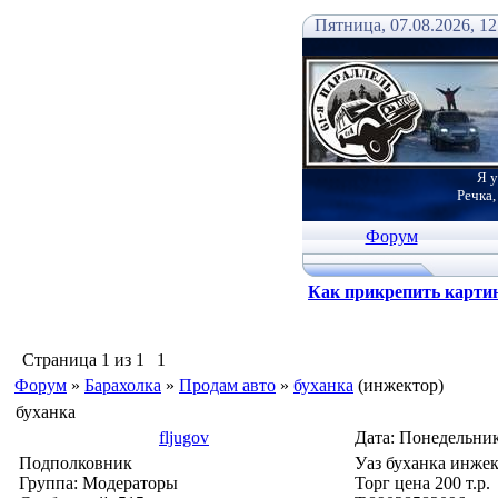
Пятница, 07.08.2026, 12
Я у
Речка,
Форум
Как прикрепить карти
Страница
1
из
1
1
Форум
»
Барахолка
»
Продам авто
»
буханка
(инжектор)
буханка
fljugov
Дата: Понедельник
Подполковник
Уаз буханка инжек
Группа: Модераторы
Торг цена 200 т.р.