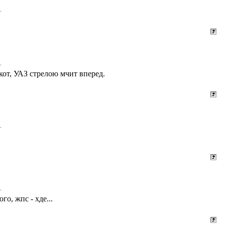
от, УАЗ стрелою мчит вперед.
го, жпс - хде...