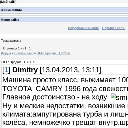
[
Мой сайт
]
Форма входа
Меню сайта
Информация о сайте
Обратная связь
Тема закрыта
Страница
1
из
1
1
Форум
»
Продам авто
»
OFF: Продам TOYOTa!
OFF: Продам TOYOTa!
[
1
]
Dimitry
[13.04.2013, 13:11]
Машина просто класс, выжимает 1
TOYOTA CAMRY 1996 года свежест
Главное достоинство - на ходу
Ну и мелкие недостатки, возникшие
климата:ампутирована турба и лишн
колёса, немножечко трещат внутр.шр