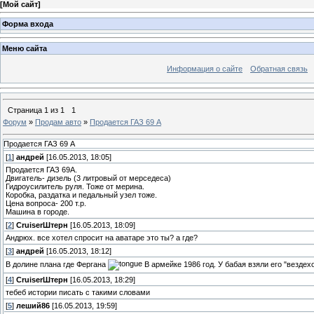
[
Мой сайт
]
Форма входа
Меню сайта
Информация о сайте
Обратная связь
Страница
1
из
1
1
Форум
»
Продам авто
»
Продается ГАЗ 69 А
Продается ГАЗ 69 А
[
1
]
андрей
[16.05.2013, 18:05]
Продается ГАЗ 69А.
Двигатель- дизель (3 литровый от мерседеса)
Гидроусилитель руля. Тоже от мерина.
Коробка, раздатка и педальный узел тоже.
Цена вопроса- 200 т.р.
Машина в городе.
[
2
]
СruiserШтерн
[16.05.2013, 18:09]
Андрюх. все хотел спросит на аватаре это ты? а где?
[
3
]
андрей
[16.05.2013, 18:12]
В долине плана где Фергана
В армейке 1986 год. У бабая взяли его "вездех
[
4
]
СruiserШтерн
[16.05.2013, 18:29]
тебеб истории писать с такими словами
[
5
]
леший86
[16.05.2013, 19:59]