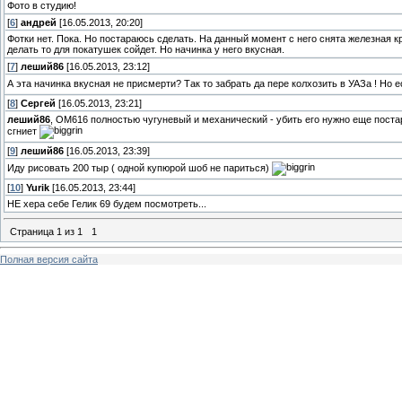
Фото в студию!
[
6
]
андрей
[16.05.2013, 20:20]
Фотки нет. Пока. Но постараюсь сделать. На данный момент с него снята железная кр
делать то для покатушек сойдет. Но начинка у него вкусная.
[
7
]
леший86
[16.05.2013, 23:12]
А эта начинка вкусная не присмерти? Так то забрать да пере колхозить в УАЗа ! Но 
[
8
]
Сергей
[16.05.2013, 23:21]
леший86
, ОМ616 полностью чугуневый и механический - убить его нужно еще постарат
сгниет
[
9
]
леший86
[16.05.2013, 23:39]
Иду рисовать 200 тыр ( одной купюрой шоб не париться)
[
10
]
Yurik
[16.05.2013, 23:44]
НЕ хера себе Гелик 69 будем посмотреть...
Страница
1
из
1
1
Полная версия сайта