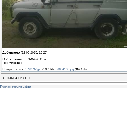
Добавлено
(19.06.2015, 13:25)
---------------------------------------------
Моб. хозяина 53-09-70 Олег
Торг уместен.
Прикрепления:
6191397.jpg
·
6894160.jpg
(152.1 Kb)
(118.8 Kb)
Страница
1
из
1
1
Полная версия сайта