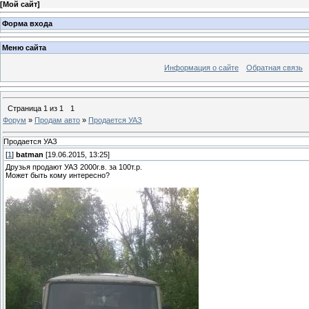
[
Мой сайт
]
Форма входа
Меню сайта
Информация о сайте
Обратная связь
Страница
1
из
1
1
Форум
»
Продам авто
»
Продается УАЗ
Продается УАЗ
[
1
]
batman
[19.06.2015, 13:25]
Друзья продают УАЗ 2000г.в. за 100т.р.
Может быть кому интересно?