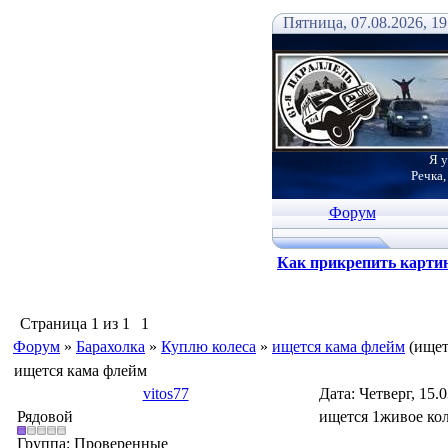
Пятница, 07.08.2026, 19
Я у
Речка,
Форум
Как прикрепить карти
Страница
1
из
1
1
Форум
»
Барахолка
»
Куплю колеса
»
ищется кама флейм
(ищет
ищется кама флейм
vitos77
Дата: Четверг, 15.
Рядовой
ищется 1живое кол
Группа: Проверенные