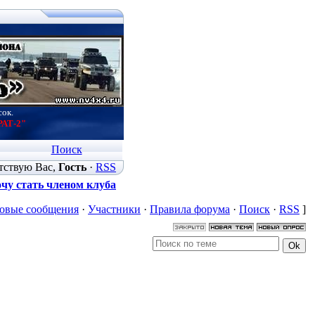
сок.
РАТ-2"
Поиск
тствую Вас
,
Гость
·
RSS
чу стать членом клуба
овые сообщения
·
Участники
·
Правила форума
·
Поиск
·
RSS
]