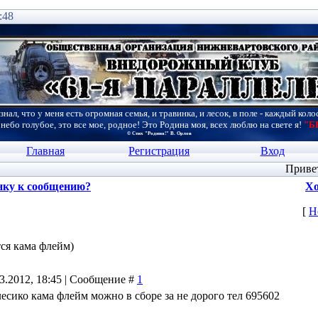
:48
знал, что у меня есть огромная семья, и травинка, и лесок, в поле - каждый коло
 небо голубое, это все мое, родное! Это Родина моя, всех люблю на свете я!
"Б
© Стих "Родина!" В. Орлов
Главная
Регистрация
Вход
Приве
нку к сообщению?
Хо
[
Н
ся кама флейм)
03.2012, 18:45 | Сообщение #
1
есико кама флейм можно в сборе за не дорого тел 695602