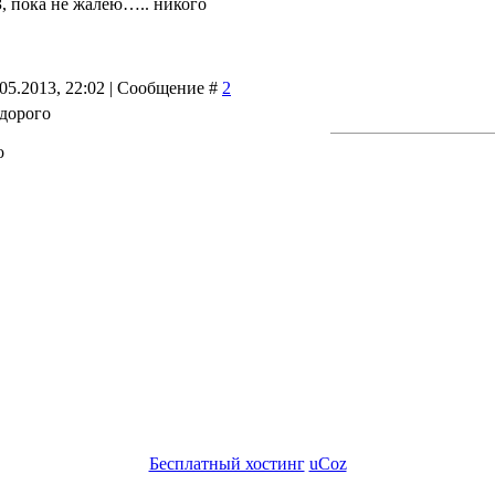
З, пока не жалею….. никого
.05.2013, 22:02 | Сообщение #
2
едорого
о
Бесплатный хостинг
uCoz