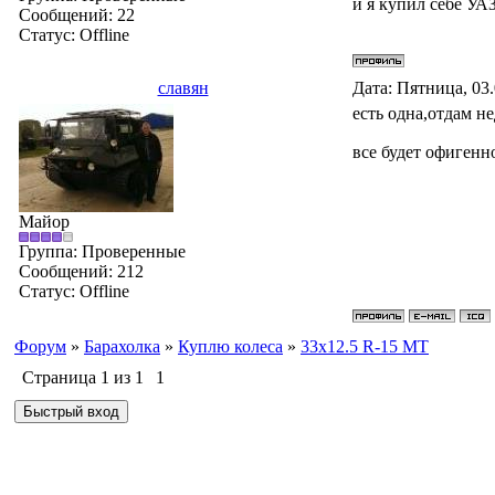
и я купил себе УА
Сообщений:
22
Статус:
Offline
славян
Дата: Пятница, 03
есть одна,отдам н
все будет офигенн
Майор
Группа: Проверенные
Сообщений:
212
Статус:
Offline
Форум
»
Барахолка
»
Куплю колеса
»
33х12.5 R-15 MT
Страница
1
из
1
1