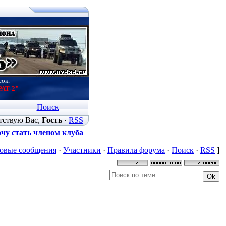
сок.
РАТ-2"
Поиск
тствую Вас
,
Гость
·
RSS
чу стать членом клуба
овые сообщения
·
Участники
·
Правила форума
·
Поиск
·
RSS
]