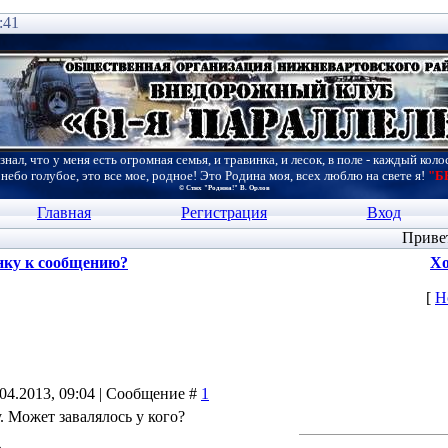
:41
знал, что у меня есть огромная семья, и травинка, и лесок, в поле - каждый коло
 небо голубое, это все мое, родное! Это Родина моя, всех люблю на свете я!
"Б
© Стих "Родина!" В. Орлов
Главная
Регистрация
Вход
Приве
нку к сообщению?
Хо
[
Н
.04.2013, 09:04 | Сообщение #
1
. Может завалялось у кого?