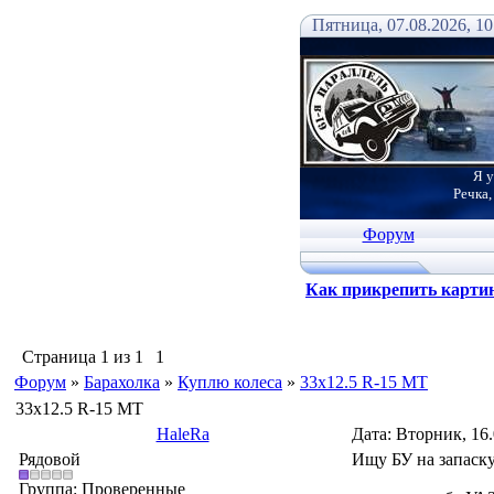
Пятница, 07.08.2026, 10
Я у
Речка,
Форум
Как прикрепить карти
Страница
1
из
1
1
Форум
»
Барахолка
»
Куплю колеса
»
33х12.5 R-15 MT
33х12.5 R-15 MT
HaleRa
Дата: Вторник, 16
Рядовой
Ищу БУ на запаску
Группа: Проверенные