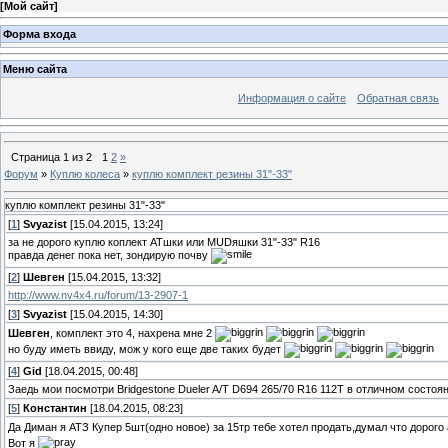
[
Мой сайт
]
Форма входа
Меню сайта
Информация о сайте
Обратная связь
Страница
1
из
2
1
2
»
Форум
»
Куплю колеса
»
куплю комплект резины 31"-33"
куплю комплект резины 31"-33"
[
1
]
Svyazist
[15.04.2015, 13:24]
за не дорого куплю коплект АТшки или MUDяшки 31"-33" R16
правда денег пока нет, зондирую почву
[
2
]
Шевген
[15.04.2015, 13:32]
http://www.nv4x4.ru/forum/13-2907-1
[
3
]
Svyazist
[15.04.2015, 14:30]
Шевген
, комплект это 4, нахрена мне 2
но буду иметь ввиду, мож у кого еще две таких будет
[
4
]
Gid
[18.04.2015, 00:48]
Заедь мои посмотри Bridgestone Dueler A/T D694 265/70 R16 112T в отличном состоян
[
5
]
Константин
[18.04.2015, 08:23]
Да Диман я АТЗ Купер 5шт(одно новое) за 15тр тебе хотел продать,думал что дорого
Вот я