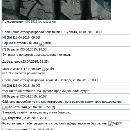
Прикрепления:
0981521.jpg
(193.2 Kb)
Сообщение отредактировал
Константин
-
Суббота, 18.04.2015, 08:31
[
6
]
Gid
[18.04.2015, 09:56]
Барыга я страшный, ага
[
7
]
Svyazist
[23.04.2015, 18:35]
Эх, видать придется с ландкрузерру покупать
Добавлено
(23.04.2015, 18:35)
---------------------------------------------
Можно даже R17 с дискам
6х139.7 вылет в районе нуля
Сообщение отредактировал
Svyazist
-
Четверг, 23.04.2015, 18:41
[
8
]
Gid
[23.04.2015, 20:00]
торг никто не отменял. На крузере вряд ли дешевле будет
[
9
]
Svyazist
[23.04.2015, 20:02]
Gid
, мне шоссейки не сильно интересны, но в резерве держу твое предложение…
[
10
]
Константин
[23.04.2015, 22:03]
Svyazist
, эээййй ты же диски у меня берешь......
[
11
]
Svyazist
[23.04.2015, 22:11]
Константин
, я тебе говорил что с резиной заберу, нах мне без резины
[
12
]
Константин
[24.04.2015, 08:11]