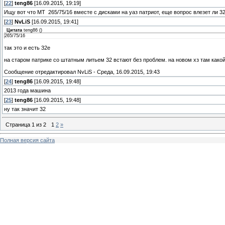
[
22
]
teng86
[16.09.2015, 19:19]
Ищу вот что МТ 265/75/16 вместе с дисками на уаз патриот, еще вопрос влезет ли 32
[
23
]
NvLiS
[16.09.2015, 19:41]
Цитата
teng86
(
)
265/75/16
так это и есть 32е
на старом патрике со штатным литьем 32 встают без проблем. на новом хз там какой
Сообщение отредактировал
NvLiS
-
Среда, 16.09.2015, 19:43
[
24
]
teng86
[16.09.2015, 19:48]
2013 года машина
[
25
]
teng86
[16.09.2015, 19:48]
ну так значит 32
Страница
1
из
2
1
2
»
Полная версия сайта