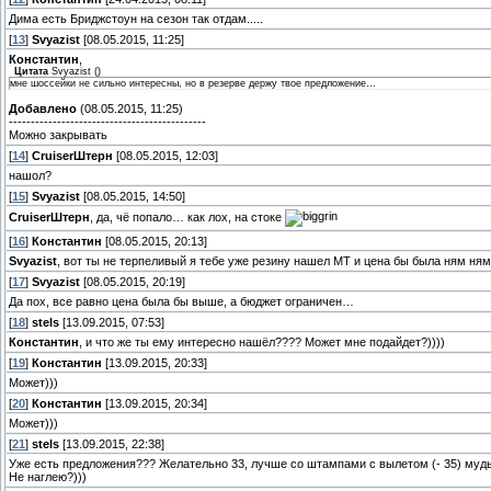
Дима есть Бриджстоун на сезон так отдам.....
[
13
]
Svyazist
[08.05.2015, 11:25]
Константин
,
Цитата
Svyazist
(
)
мне шоссейки не сильно интересны, но в резерве держу твое предложение…
Добавлено
(08.05.2015, 11:25)
---------------------------------------------
Можно закрывать
[
14
]
СruiserШтерн
[08.05.2015, 12:03]
нашол?
[
15
]
Svyazist
[08.05.2015, 14:50]
СruiserШтерн
, да, чё попало… как лох, на стоке
[
16
]
Константин
[08.05.2015, 20:13]
Svyazist
, вот ты не терпеливый я тебе уже резину нашел МТ и цена бы была ням ням 
[
17
]
Svyazist
[08.05.2015, 20:19]
Да пох, все равно цена была бы выше, а бюджет ограничен…
[
18
]
stels
[13.09.2015, 07:53]
Константин
, и что же ты ему интересно нашёл???? Может мне подайдет?))))
[
19
]
Константин
[13.09.2015, 20:33]
Может)))
[
20
]
Константин
[13.09.2015, 20:34]
Может)))
[
21
]
stels
[13.09.2015, 22:38]
Уже есть предложения??? Желательно 33, лучше со штампами с вылетом (- 35) муды
Не наглею?)))