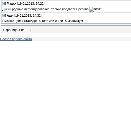
[
8
]
Maxxx
[19.01.2013, 14:22]
Диски родные Дефендеровские, только продается резина
[
9
]
Axel
[19.01.2013, 14:32]
Пионер
, диск стандарт. вылет или 0 или -5 максимум.
Страница
1
из
1
1
Полная версия сайта