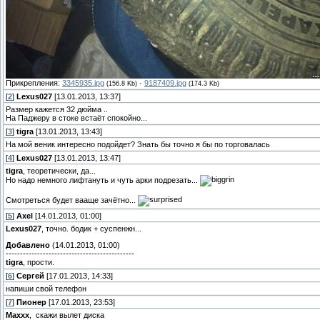
Прикрепления:
3345935.jpg
·
9187409.jpg
(156.8 Kb)
(174.3 Kb)
[
2
]
Lexus027
[13.01.2013, 13:37]
Размер кажется 32 дюйма ..
На Паджеру в стоке встаёт спокойно...
[
3
]
tigra
[13.01.2013, 13:43]
На мой веник интересно подойдет? Знать бы точно я бы по торговалась
[
4
]
Lexus027
[13.01.2013, 13:47]
tigra
, теоретически, да...
Но надо немного лифтануть и чуть арки подрезать...
Смотреться будет вааще зачётно...
[
5
]
Axel
[14.01.2013, 01:00]
Lexus027
, точно. бодик + суспенжн...
Добавлено
(14.01.2013, 01:00)
---------------------------------------------
tigra
, прости.
[
6
]
Сергей
[17.01.2013, 14:33]
напиши свой телефон
[
7
]
Пионер
[17.01.2013, 23:53]
Maxxx
, скажи вылет диска