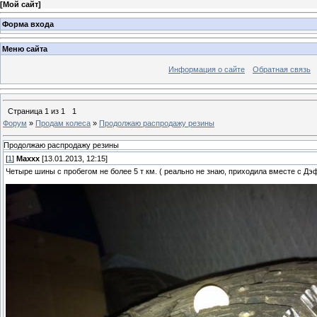
[
Мой сайт
]
Форма входа
Меню сайта
Информация о сайте
Обратная связь
Страница
1
из
1
1
Форум
»
Продам колеса
»
Продолжаю распродажу резины
Продолжаю распродажу резины
[
1
]
Maxxx
[13.01.2013, 12:15]
Четыре шины с пробегом не более 5 т км. ( реально не знаю, приходила вместе с Дэфо