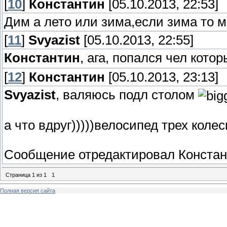
[
10
]
Константин
[05.10.2013, 22:53]
Дим а лето или зима,если зима то м
[
11
]
Svyazist
[05.10.2013, 22:55]
Константин
, ага, попался чел кото
[
12
]
Константин
[05.10.2013, 23:13]
Svyazist
, валяюсь подл столом
а что вдруг)))))велосипед трех коле
Сообщение отредактировал
Констан
Страница
1
из
1
1
Полная версия сайта