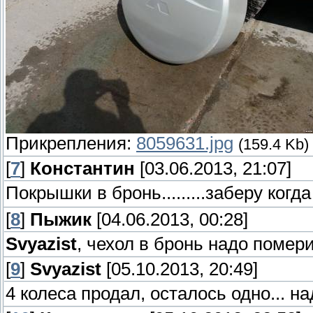
Прикрепления:
8059631.jpg
(159.4 Kb)
[
7
]
Константин
[03.06.2013, 21:07]
Покрышки в бронь.........заберу ког
[
8
]
Пыжик
[04.06.2013, 00:28]
Svyazist
, чехол в бронь надо помери
[
9
]
Svyazist
[05.10.2013, 20:49]
4 колеса продал, осталось одно... н