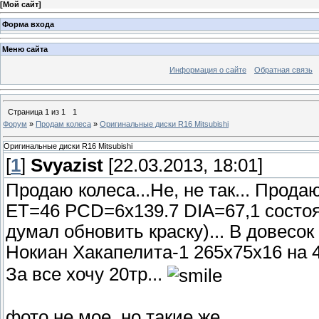
[
Мой сайт
]
Форма входа
Меню сайта
Информация о сайте
Обратная связь
Страница
1
из
1
1
Форум
»
Продам колеса
»
Оригинальные диски R16 Mitsubishi
Оригинальные диски R16 Mitsubishi
[
1
]
Svyazist
[22.03.2013, 18:01]
Продаю колеса...Не, не так... Прода
ET=46 PCD=6x139.7 DIA=67,1 состоя
думал обновить краску)... В довесок
Нокиан Хакапелита-1 265х75х16 на 4-
За все хочу 20тр...
фото не мое, но такие же...