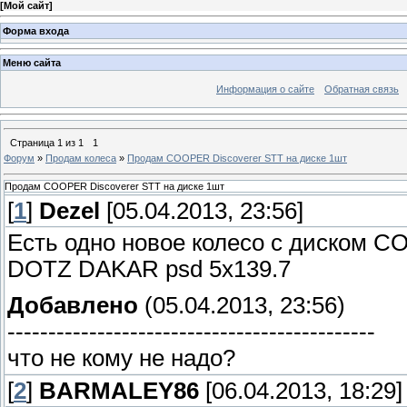
[
Мой сайт
]
Форма входа
Меню сайта
Информация о сайте
Обратная связь
Страница
1
из
1
1
Форум
»
Продам колеса
»
Продам COOPER Discoverer STT на диске 1шт
Продам COOPER Discoverer STT на диске 1шт
[
1
]
Dezel
[05.04.2013, 23:56]
Есть одно новое колесо с диском C
DOTZ DAKAR psd 5x139.7
Добавлено
(05.04.2013, 23:56)
---------------------------------------------
что не кому не надо?
[
2
]
BARMALEY86
[06.04.2013, 18:29]