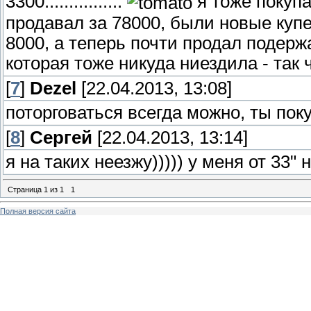
3300................
я тоже покупа
продавал за 78000, были новые куп
8000, а теперь почти продал подерж
которая тоже никуда ниездила - так 
[
7
]
Dezel
[22.04.2013, 13:08]
поторговаться всегда можно, ты пок
[
8
]
Сергей
[22.04.2013, 13:14]
я на таких неезжу))))) у меня от 33" 
Страница
1
из
1
1
Полная версия сайта