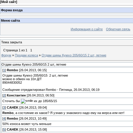
[
Мой сайт
]
Форма входа
Меню сайта
Информация о сайте
Обратная связь
Тема закрыта
Страница
1
из
1
1
Форум
»
Продам колеса
»
Отдам шины Кумхо 205/60/15 2 шт, летние
Отдам шины Кумхо 205/60/15 2 шт, летние
[
1
]
Rembo
[26.04.2013, 06:15]
Отдам шины Кумхо 205/60/15 2 шт, летние
можно в обмен на 10л Д/Т
89044830052
Сообщение отредактировал
Rembo
-
Пятница, 26.04.2013, 06:19
[
2
]
Константин
[26.04.2013, 06:50]
Сточить бы
их до 185/65/15
[
3
]
CAHEK
[26.04.2013, 09:04]
Rembo
, а состояние их какое? Я узнаю у знакомого надо ему на мерса или нет!
[
4
]
Rembo
[26.04.2013, 10:49]
50% износа может чуть меньше
[
5
]
CAHEK
[26.04.2013, 15:08]