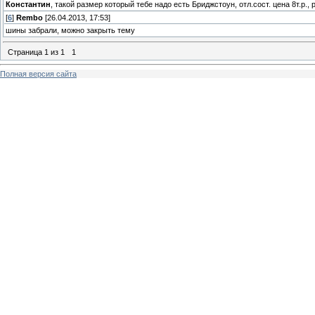
Константин
, такой размер который тебе надо есть Бриджстоун, отл.сост. цена 8т.р.,
[
6
]
Rembo
[26.04.2013, 17:53]
шины забрали, можно закрыть тему
Страница
1
из
1
1
Полная версия сайта