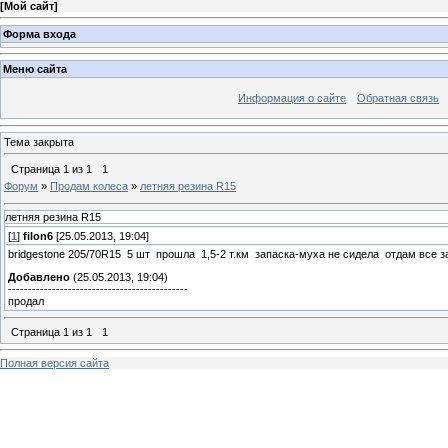
[
Мой сайт
]
Форма входа
Меню сайта
Информация о сайте
Обратная связь
Тема закрыта
Страница
1
из
1
1
Форум
»
Продам колеса
»
летняя резина R15
летняя резина R15
[
1
]
filon6
[25.05.2013, 19:04]
bridgestone 205/70R15 5 шт прошла 1,5-2 т.км запаска-муха не сидела отдам все 
Добавлено
(25.05.2013, 19:04)
---------------------------------------------
продал
Страница
1
из
1
1
Полная версия сайта