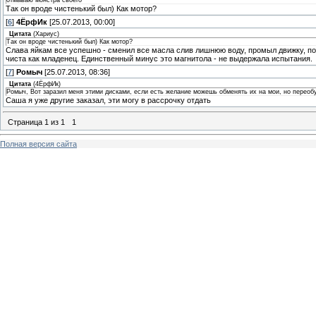
отмываю монстра своего
Так он вроде чистенький был) Как мотор?
[
6
]
4ЁрфИк
[25.07.2013, 00:00]
Цитата
(
Хариус
)
Так он вроде чистенький был) Как мотор?
Слава яйкам все успешно - сменил все масла слив лишнюю воду, промыл движку, п
чиста как младенец. Единственный минус это магнитола - не выдержала испытания.
[
7
]
Ромыч
[25.07.2013, 08:36]
Цитата
(
4ЁрфИк
)
Ромыч, Вот заразил меня этими дисками, если есть желание можешь обменять их на мои, но переобу
Саша я уже другие заказал, эти могу в рассрочку отдать
Страница
1
из
1
1
Полная версия сайта