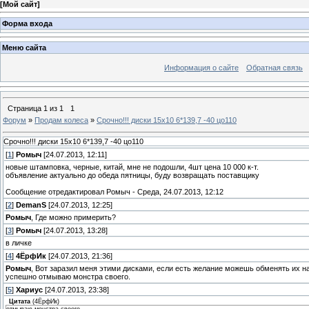
[
Мой сайт
]
Форма входа
Меню сайта
Информация о сайте
Обратная связь
Страница
1
из
1
1
Форум
»
Продам колеса
»
Срочно!!! диски 15х10 6*139,7 -40 цо110
Срочно!!! диски 15х10 6*139,7 -40 цо110
[
1
]
Ромыч
[24.07.2013, 12:11]
новые штамповка, черные, китай, мне не подошли, 4шт цена 10 000 к-т.
объявление актуально до обеда пятницы, буду возвращать поставщику
Сообщение отредактировал
Ромыч
-
Среда, 24.07.2013, 12:12
[
2
]
DemanS
[24.07.2013, 12:25]
Ромыч
, Где можно примерить?
[
3
]
Ромыч
[24.07.2013, 13:28]
в личке
[
4
]
4ЁрфИк
[24.07.2013, 21:36]
Ромыч
, Вот заразил меня этими дисками, если есть желание можешь обменять их на 
успешно отмываю монстра своего.
[
5
]
Хариус
[24.07.2013, 23:38]
Цитата
(
4ЁрфИк
)