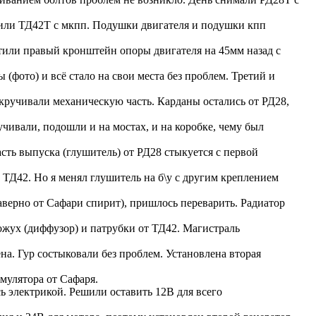
вили ТД42Т с мкпп. Подушки двигателя и подушки кпп
тили правый кронштейн опоры двигателя на 45мм назад с
(фото) и всё стало на свои места без проблем. Третий и
кручивали механическую часть. Карданы остались от РД28,
чивали, подошли и на мостах, и на коробке, чему был
асть выпуска (глушитель) от РД28 стыкуется с первой
 ТД42. Но я менял глушитель на б\у с другим креплением
аверно от Сафари спирит), пришлось переварить. Радиатор
кожух (диффузор) и патрубки от ТД42. Магистраль
на. Гур состыковали без проблем. Установлена вторая
мулятора от Сафаря.
ь электрикой. Решили оставить 12В для всего