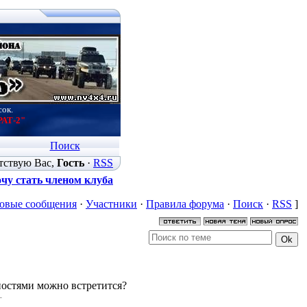
сок.
РАТ-2"
Поиск
тствую Вас
,
Гость
·
RSS
чу стать членом клуба
овые сообщения
·
Участники
·
Правила форума
·
Поиск
·
RSS
]
ностями можно встретится?