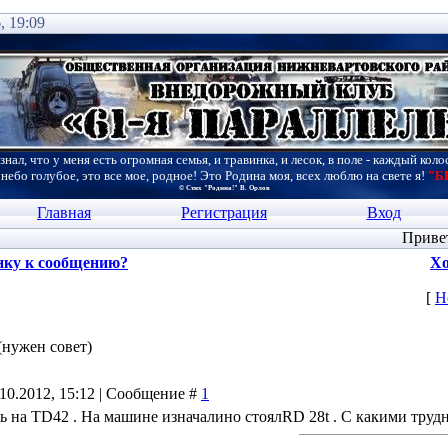
, 19:09
знал, что у меня есть огромная семья, и травинка, и лесок, в поле - каждый коло
 небо голубое, это все мое, родное! Это Родина моя, всех люблю на свете я!
"Б
© Стих "Родина!" В. Орлов
Главная
Регистрация
Вход
Приве
нку к сообщению?
Хо
[
Н
(нужен совет)
.10.2012, 15:12 | Сообщение #
1
ь на TD42 . На машине изначалино стоялRD 28t . С какими труд