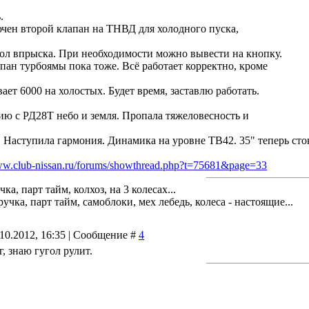
.
чен второй клапан на ТНВД для холодного пуска,
ол впрыска. При необходимости можно вывести на кнопку.
пан турбоямы пока тоже. Всё работает корректно, кроме
ает 6000 на холостых. Будет время, заставлю работать.
ю с РД28Т небо и земля. Пропала тяжеловесность и
 Наступила гармония. Динамика на уровне ТВ42. 35" теперь сто
www.club-nissan.ru/forums/showthread.php?t=75681&page=33
чка, парт тайм, колхоз, на 3 колесах...
учка, парт тайм, самоблоки, мех лебедь, колеса - настоящие...
.10.2012, 16:35 | Сообщение #
4
, знаю гугол рулит.