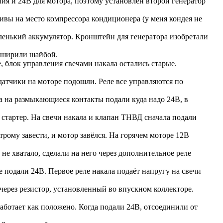
ия и 24В для мотора, поэтому установлен второй генератор
вы на место компрессора кондиционера (у меня кондея не
ленький аккумулятор. Кронштейн для генератора изобретали
асширили шайбой.
е, блок управления свечами накала остались старые.
датчики на моторе подошли. Реле все управляются по
а на размыкающиеся контакты подали куда надо 24В, в
 стартер. На свечи накала и клапан ТНВД сначала подали
трому завести, и мотор завёлся. На горячем моторе 12В
не хватало, сделали на него через дополнительное реле
е подали 24В. Первое реле накала подаёт напругу на свечи
через резистор, установленный во впускном коллекторе.
аботает как положено. Когда подали 24В, отсоединили от