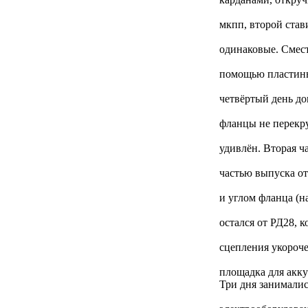
мкпп, второй ста
одинаковые. Смес
помощью пластины 
четвёртый день до
фланцы не перекру
удивлён. Вторая ч
частью выпуска от
и углом фланца (н
остался от РД28, 
сцепления укороче
площадка для акку
Три дня занималис