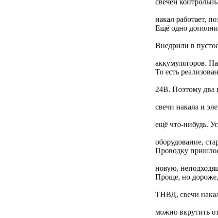
свечей контрольны
накал работает, п
Ещё одно дополнит
Внедрили в пустое
аккумуляторов. На
То есть реализова
24В. Поэтому два 
свечи накала и эл
ещё что-нибудь. У
оборудование, ста
Проводку пришлос
новую, неподходящ
Проще, но дороже,
ТНВД, свечи накал
можно вкрутить от