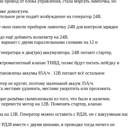
й провод от блока управления, стала моргать лампочка, но
озже домозгуем.
ельное реле подаёт возбуждение на генератор 24В.
 окно панели приборов лампочку 24В для контроля зарядки
до ещё добавить вольтметр на 24В.
н вариант с двумя параллельными схемами на 12 и
генератора и два(три) аккумулятора. 24В питают стартер,
ектромагнитный клапан ТНВД, позже будут питать лебёдку и
становлены аккумы 85А/ч . 12В питают всё остальное
ртер не крутят, поэтому маленький аккум 35А/ч.
ь местами удлинить, местами укоротить или проложить
ие разъёмы скомпоновали из того, что было в наличии.
 перевести мотор на 12В. Поменять стартер, клапан
а на 12В. Генератор можно оставить с РД28, он с вакуумным на
 РД28 вместе с двумя шинами, в проводке тогда ничего не