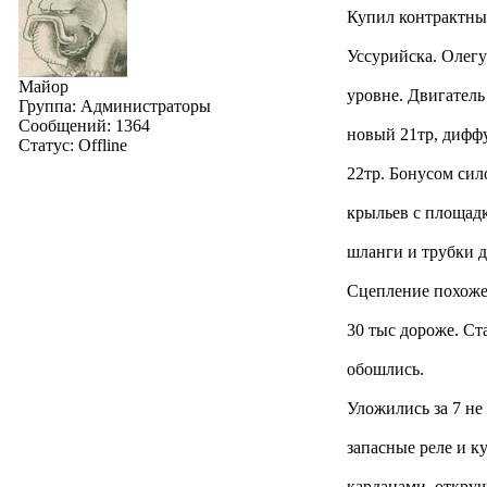
Купил контрактны
Уссурийска. Олегу
Майор
уровне. Двигатель
Группа: Администраторы
Сообщений:
1364
новый 21тр, диффу
Статус:
Offline
22тр. Бонусом сил
крыльев с площадк
шланги и трубки д
Сцепление похоже 
30 тыс дороже. Ст
обошлись.
Уложились за 7 не
запасные реле и к
карданами, откруч