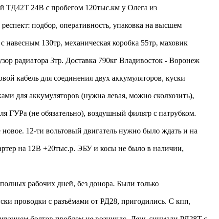
й ТД42Т 24В с пробегом 120тыс.км у Олега из
 респект: подбор, оперативность, упаковка на высшем
 с навесным 130тр, механическая коробка 55тр, маховик
зор радиатора 3тр. Доставка 790кг Владивосток - Воронеж
овой кабель для соединения двух аккумуляторов, куски
ами для аккумуляторов (нужна левая, можно сколхозить),
ля ГУРа (не обязательно), воздушный фильтр с патрубком.
новое. 12-ти вольтовый двигатель нужно было ждать и на
артер на 12В +20тыс.р. ЭБУ и косы не было в наличии,
 полных рабочих дней, без донора. Были только
уски проводки с разъёмами от РД28, пригодились. С кпп,
иванием болтов проблем не возникло. День снимали РД28Т с