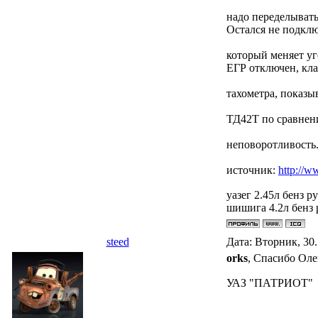
надо переделывать
Остался не подклю
который меняет уг
ЕГР отключен, кла
тахометра, показыв
ТД42Т по сравнени
неповоротливость.
источник:
http://
уазег 2.45л бенз ру
шишига 4.2л бенз р
steed
Дата: Вторник, 30
orks
, Спасибо Олег
УАЗ "ПАТРИОТ"