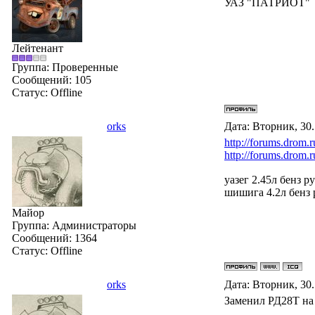
УАЗ "ПАТРИОТ"
Лейтенант
Группа: Проверенные
Сообщений:
105
Статус:
Offline
orks
Дата: Вторник, 30
http://forums.drom.
http://forums.drom.
уазег 2.45л бенз ру
шишига 4.2л бенз р
Майор
Группа: Администраторы
Сообщений:
1364
Статус:
Offline
orks
Дата: Вторник, 30
Заменил РД28Т на