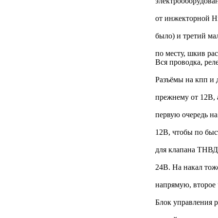
электрооборудован
от инжекторной Ни
было) и третий ма
по месту, шкив р
Вся проводка, рел
Разъёмы на кпп и 
прежнему от 12В, 
первую очередь на
12В, чтобы по быс
для клапана ТНВД 
24В. На накал тож
напрямую, второе 
Блок управления р