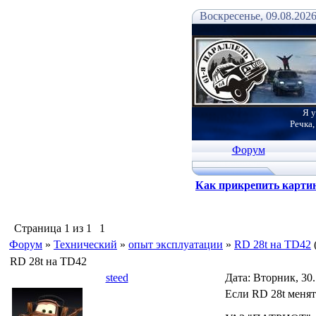
Воскресенье, 09.08.2026
Я у
Речка,
Форум
Как прикрепить карти
Страница
1
из
1
1
Форум
»
Технический
»
опыт эксплуатации
»
RD 28t на TD42
RD 28t на TD42
steed
Дата: Вторник, 30
Если RD 28t менят