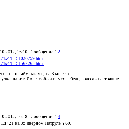
.10.2012, 16:10 | Сообщение #
2
ru/4x4/t1151020759.html
ru/4x4/t1151567265.html
чка, парт тайм, колхоз, на 3 колесах...
учка, парт тайм, самоблоки, мех лебедь, колеса - настоящие...
.10.2012, 16:18 | Сообщение #
3
 ТД42Т на 3х-дверном Патруле Y60.