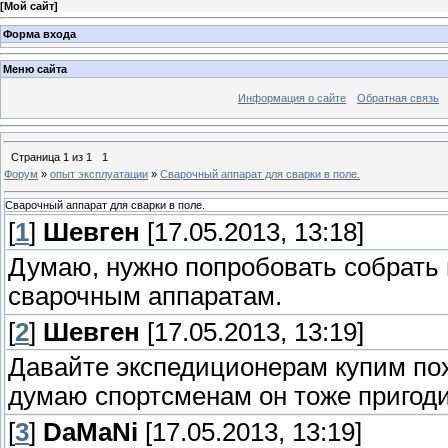
[
Мой сайт
]
Форма входа
Меню сайта
Информация о сайте
Обратная связь
Страница
1
из
1
1
Форум
»
опыт эксплуатации
»
Сварочный аппарат для сварки в поле.
Сварочный аппарат для сварки в поле.
[
1
]
Шевген
[17.05.2013, 13:18]
Думаю, нужно попробовать собрать 
сварочным аппаратам.
[
2
]
Шевген
[17.05.2013, 13:19]
Давайте экспедиционерам купим п
думаю спортсменам он тоже пригоди
[
3
]
DaMaNi
[17.05.2013, 13:19]