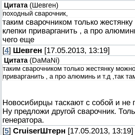
Цитата
(
Шевген
)
походный сварочник,
таким сварочником только жестянку
клепки приварганить , а про алюмин
чего еще
[
4
]
Шевген
[17.05.2013, 13:19]
Цитата
(
DaMaNi
)
таким сварочником только жестянку можно
приварганить , а про алюминь и т.д ,так 
Новосибирцы таскают с собой и не 
Ну предложи другой сварочник. Толь
генератора.
[
5
]
СruiserШтерн
[17.05.2013, 13:19]