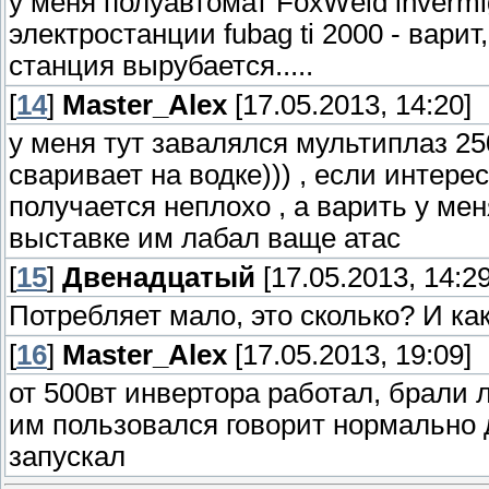
у меня полуавтомат FoxWeld inverm
электростанции fubag ti 2000 - вари
станция вырубается.....
[
14
]
Master_Alex
[17.05.2013, 14:20]
у меня тут завалялся мультиплаз 25
сваривает на водке))) , если интере
получается неплохо , а варить у ме
выставке им лабал ваще атас
[
15
]
Двенадцатый
[17.05.2013, 14:29
Потребляет мало, это сколько? И как
[
16
]
Master_Alex
[17.05.2013, 19:09]
от 500вт инвертора работал, брали л
им пользовался говорит нормально д
запускал