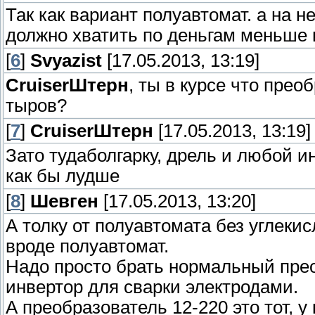
Так как вариант полуавтомат. а на н
должно хватить по деньгам меньше 
[
6
]
Svyazist
[17.05.2013, 13:19]
СruiserШтерн
, ты в курсе что прео
тыров?
[
7
]
СruiserШтерн
[17.05.2013, 13:19]
Зато тудаболгарку, дрель и любой и
как бы лудше
[
8
]
Шевген
[17.05.2013, 13:20]
А толку от полуавтомата без углеки
вроде полуавтомат.
Надо просто брать нормальный пре
инвертор для сварки электродами.
А преобразователь 12-220 это тот, у