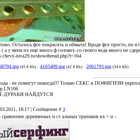
отово. Осталось фсе покрасить и обмыть! Вроде фсе просто, но я
( а у меня их еще много ф голове)- со своего ведь много не сдер
w.chevy-niva29.ru/showthread.php?t=164
68794.jpg
·
4165409.jpg
·
2061793.jpg
(45.8 Kb)
(42.8 Kb)
(34.6 Kb)
 вода - не помогут никогда!!! Только СЕКС и ПОФИГИЗМ укрепл
kup LN106
Т-ДУРАКИ НАЙДУТСЯ
03.2011, 18:17 | Сообщение #
3
 - сравнение деревянных и ст альных трапиков их + и -