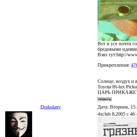
Вот и усе почти г
бредовыми идеями 
Взял тут:http://ww
Прикрепления:
47
Солнце, воздух и
Toyota Hi-lux Pic
ЦАРЬ ПРИКАЖЕ
Drakulanv
Дата: Вторник, 15.
4хclub 8,2005 с 46