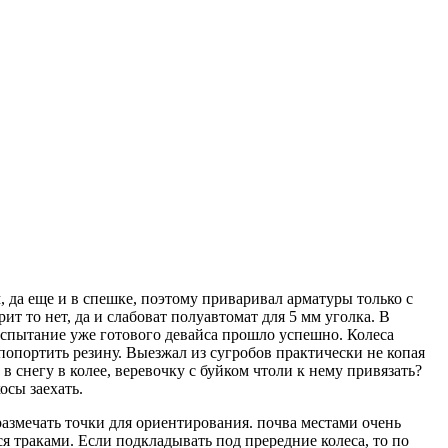
 да еще и в спешке, поэтому приваривал арматуры только с
ит то нет, да и слабоват полуавтомат для 5 мм уголка. В
Испытание уже готового девайса прошло успешно. Колеса
 попортить резину. Выезжал из сугробов практически не копая
в снегу в колее, веревочку с буйком чтоли к нему привязать?
осы заехать.
 размечать точки для ориентирования. почва местами очень
я траками. Если подкладывать под прередние колеса, то по