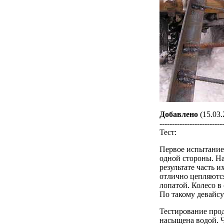
Добавлено
(15.03.
-------------------------
Тест:
Первое испытание 
одной стороны. На
результате часть 
отлично цепляются
лопатой. Колесо в
По такому девайсу
Тестирование прод
насыщена водой. Ч