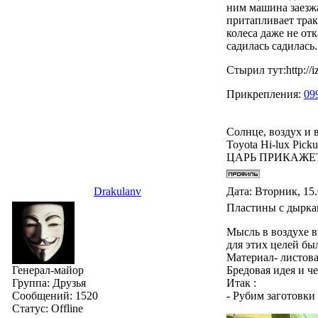
ним машина заезжа
притапливает трак
колеса даже не от
садилась садилась
Стырил тут:http://i
Прикрепления:
09
Солнце, воздух и
Toyota Hi-lux Pic
ЦАРЬ ПРИКАЖЕ
Drakulanv
Дата: Вторник, 15.
Пластины с дырка
Мысль в воздухе в
для этих целей бы
Материал- листова
Генерал-майор
Бредовая идея и ч
Группа: Друзья
Итак :
Сообщений:
1520
- Рубим заготовки
Статус:
Offline