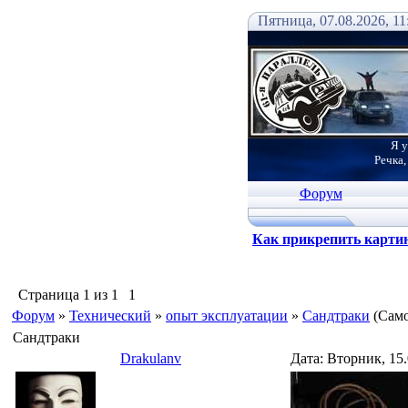
Пятница, 07.08.2026, 11
Я у
Речка,
Форум
Как прикрепить карти
Страница
1
из
1
1
Форум
»
Технический
»
опыт эксплуатации
»
Сандтраки
(Сам
Сандтраки
Drakulanv
Дата: Вторник, 15.