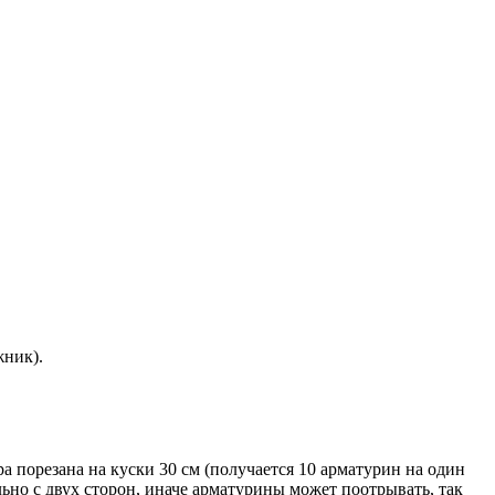
жник).
а порезана на куски 30 см (получается 10 арматурин на один
ельно с двух сторон, иначе арматурины может поотрывать, так