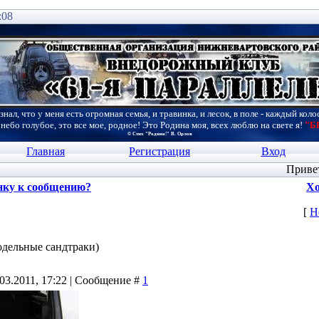
:08
знал, что у меня есть огромная семья, и травинка, и лесок, в поле - каждый коло
 небо голубое, это все мое, родное! Это Родина моя, всех люблю на свете я!
"Б
© Стих "Родина!" В. Орлов
Главная
Регистрация
Вход
Приве
нку к сообщению?
Хо
[
Н
одельные сандтраки)
03.2011, 17:22 | Сообщение #
1