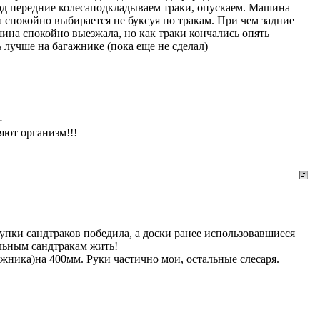
под передние колесаподкладываем траки, опускаем. Машина
а спокойно выбирается не буксуя по тракам. При чем задние
шина спокойно выезжала, но как траки кончались опять
ь лучше на багажнике (пока еще не сделал)
яют организм!!!
упки сандтраков победила, а доски ранее использовавшиеся
льным сандтракам жить!
жника)на 400мм. Руки частично мои, остальные слесаря.