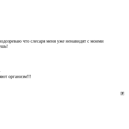
 подозреваю что слесаря меня уже ненавидят с моими
ешь!
яют организм!!!