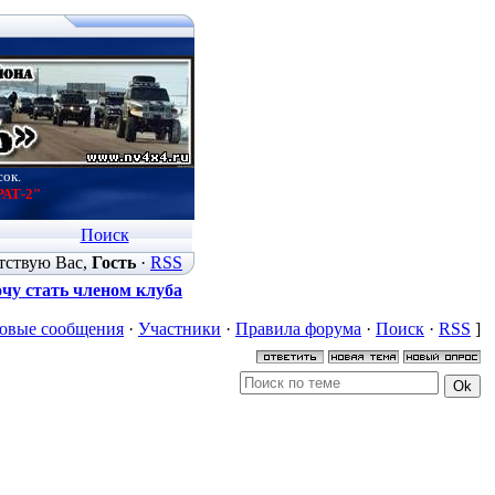
сок.
РАТ-2"
Поиск
тствую Вас
,
Гость
·
RSS
чу стать членом клуба
овые сообщения
·
Участники
·
Правила форума
·
Поиск
·
RSS
]