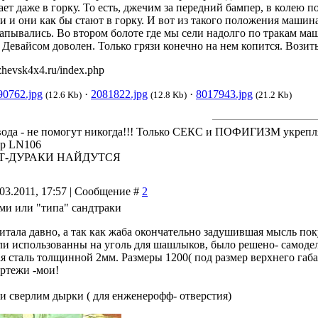
ет даже в горку. То есть, джечим за передний бампер, в колею 
и и они как бы стают в горку. И вот из такого положения машин
капывались. Во втором болоте где мы сели надолго по тракам ма
. Девайсом доволен. Только грязи конечно на нем копится. Возит
zhevsk4x4.ru/index.php
90762.jpg
·
2081822.jpg
·
8017943.jpg
(12.6 Kb)
(12.8 Kb)
(21.2 Kb)
 вода - не помогут никогда!!! Только СЕКС и ПОФИГИЗМ укрепл
kup LN106
Т-ДУРАКИ НАЙДУТСЯ
03.2011, 17:57 | Сообщение #
2
ми или "типа" сандтраки
итала давно, а так как жаба окончательно задушившая мысль пок
ли использованны на уголь для шашлыков, было решено- самоде
я сталь толщинной 2мм. Размеры 1200( под размер верхнего габа
ертежи -мои!
 и сверлим дырки ( для енженерофф- отверстия)