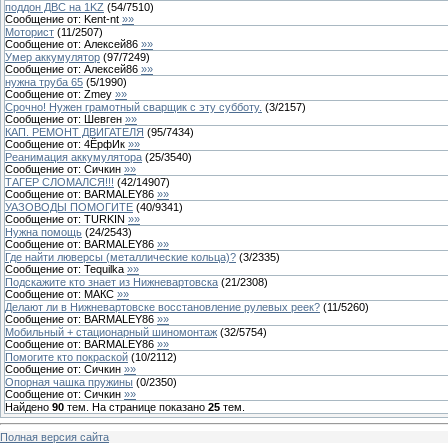
поддон ДВС на 1KZ
(
54
/
7510
)
Сообщение от:
Kent-nt
»»
Моторист
(
11
/
2507
)
Сообщение от:
Алексей86
»»
Умер аккумулятор
(
97
/
7249
)
Сообщение от:
Алексей86
»»
нужна труба 65
(
5
/
1990
)
Сообщение от:
Zmey
»»
Срочно! Нужен грамотный сварщик с эту субботу.
(
3
/
2157
)
Сообщение от:
Шевген
»»
КАП. РЕМОНТ ДВИГАТЕЛЯ
(
95
/
7434
)
Сообщение от:
4ЁрфИк
»»
Реанимация аккумулятора
(
25
/
3540
)
Сообщение от:
Сичкин
»»
ТАГЕР СЛОМАЛСЯ!!!
(
42
/
14907
)
Сообщение от:
BARMALEY86
»»
УАЗОВОДЫ ПОМОГИТЕ
(
40
/
9341
)
Сообщение от:
TURKIN
»»
Нужна помощь
(
24
/
2543
)
Сообщение от:
BARMALEY86
»»
Где найти люверсы (металлические кольца)?
(
3
/
2335
)
Сообщение от:
Tequilka
»»
Подскажите кто знает из Нижневартовска
(
21
/
2308
)
Сообщение от:
МАКС
»»
Делают ли в Нижневартовске восстановление рулевых реек?
(
11
/
5260
)
Сообщение от:
BARMALEY86
»»
Мобильный + стационарный шиномонтаж
(
32
/
5754
)
Сообщение от:
BARMALEY86
»»
Помогите кто покраской
(
10
/
2112
)
Сообщение от:
Сичкин
»»
Опорная чашка пружины
(
0
/
2350
)
Сообщение от:
Сичкин
»»
Найдено
90
тем. На странице показано
25
тем.
Полная версия сайта