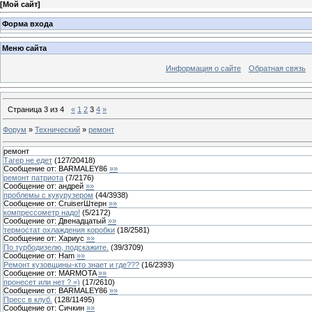
[
Мой сайт
]
Форма входа
Меню сайта
Информация о сайте
Обратная связь
Страница
3
из
4
«
1
2
3
4
»
Форум
»
Технический
»
ремонт
ремонт
Тагер не едет
(
127
/
20418
)
Сообщение от:
BARMALEY86
»»
ремонт патриота
(
7
/
2176
)
Сообщение от:
андрей
»»
проблемы с кукурузером
(
44
/
3938
)
Сообщение от:
СruiserШтерн
»»
компрессометр надо!
(
5
/
2172
)
Сообщение от:
Двенадцатый
»»
термостат охлаждения коробки
(
18
/
2581
)
Сообщение от:
Хариус
»»
По турбодизелю, подскажите.
(
39
/
3709
)
Сообщение от:
Ham
»»
Ремонт кузовщины-кто знает и где???
(
16
/
2393
)
Сообщение от:
MARMOTA
»»
пронесет или нет ? =)
(
17
/
2610
)
Сообщение от:
BARMALEY86
»»
Пресс в клуб.
(
128
/
11495
)
Сообщение от:
Сичкин
»»