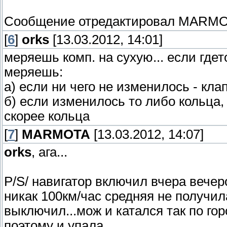
Сообщение отредактировал
MARMO
[
6
]
orks
[13.03.2012, 14:01]
меряешь комп. на сухую... если где
меряешь:
а) если ни чего не изменилось - кла
б) если изменилось то либо кольца, 
скорее кольца
[
7
]
MARMOTA
[13.03.2012, 14:07]
orks
, ага...
P/S/ навигатор включил вчера вечер
никак 100км/час средняя не получила
выключил...мож и катался так по гор
поэтому и упала...