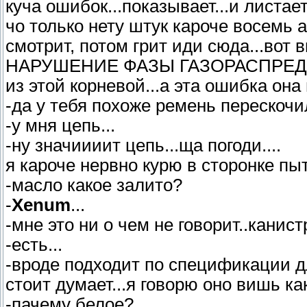
куча ошибок...показывает...и листает
чо только нету штук кароче восемь а
смотрит, потом грит иди сюда...вот 
НАРУШЕНИЕ ФАЗЫ ГАЗОРАСПРЕДЕЛЕ
из этой корневой...а эта ошибка она 
-да у тебя похоже ремень перескочил
-у мня цепь...
-ну значиииит цепь...ща погоди....
я кароче нервно курю в сторонке пыт
-масло какое залито?
-
Xenum
...
-мне это ни о чем не говорит..канист
-есть...
-вроде подходит по спецификации д
стоит думает...я говорю оно вишь как
-пачему белое?