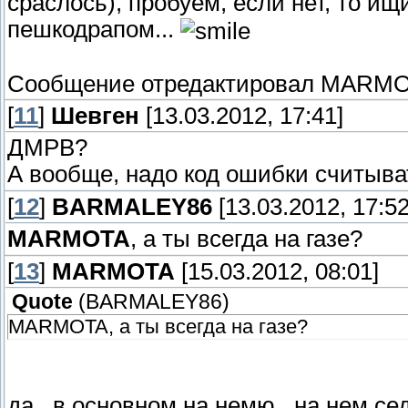
сраслось), пробуем, если нет, то ищ
пешкодрапом...
Сообщение отредактировал
MARMO
[
11
]
Шевген
[13.03.2012, 17:41]
ДМРВ?
А вообще, надо код ошибки считыва
[
12
]
BARMALEY86
[13.03.2012, 17:52
MARMOTA
, а ты всегда на газе?
[
13
]
MARMOTA
[15.03.2012, 08:01]
Quote
(
BARMALEY86
)
MARMOTA, а ты всегда на газе?
да...в основном на немю...на нем се