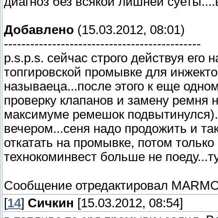
диагноз без всякой лишней суеты....
Добавлено
(15.03.2012, 08:01)
---------------------------------------------
p.s.p.s. сейчас строго действуя ег
топгировской промывке для инжектор
называеца...после этого к еще одно
проверку клапанов и замену ремня 
максимуме ремешок подвытинулся)...
вечером...сеня надо продожить и так
откатать на промывке, потом только 
технокоминвест больше не поеду...тупя
Сообщение отредактировал
MARMO
[
14
]
Сичкин
[15.03.2012, 08:54]