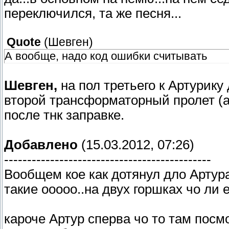
переключился, та же песня...
Quote
(
Шевген
)
А вообще, надо код ошибки считывать
Шевген,
на пол третьего к Артурику
второй трансформаторный пролет (а
после тнк заправке.
Добавлено
(15.03.2012, 07:26)
---------------------------------------------
Вообщем кое как дотянул дло Артура
такие ооооо..на двух горшках чо ли
кароче Артур сперва чо то там посмо