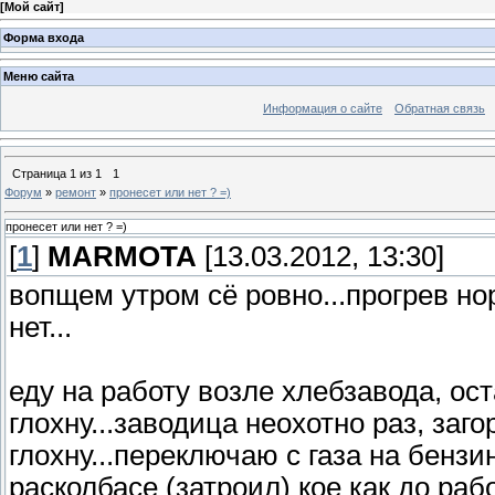
[
Мой сайт
]
Форма входа
Меню сайта
Информация о сайте
Обратная связь
Страница
1
из
1
1
Форум
»
ремонт
»
пронесет или нет ? =)
пронесет или нет ? =)
[
1
]
MARMOTA
[13.03.2012, 13:30]
вопщем утром сё ровно...прогрев н
нет...
еду на работу возле хлебзавода, ос
глохну...заводица неохотно раз, заго
глохну...переключаю с газа на бензин
расколбасе (затроил) кое как до раб