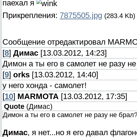
паехал я
Прикрепления:
7875505.jpg
(283.4 Kb)
Сообщение отредактировал
MARMO
[
8
]
Димас
[13.03.2012, 14:23]
Димон а ты его в самолет не разу н
[
9
]
orks
[13.03.2012, 14:40]
у него хонда - самолет!
[
10
]
MARMOTA
[13.03.2012, 17:35]
Quote
(
Димас
)
Димон а ты его в самолет не разу не брал
Димас
, я нет...но я его давал флаго