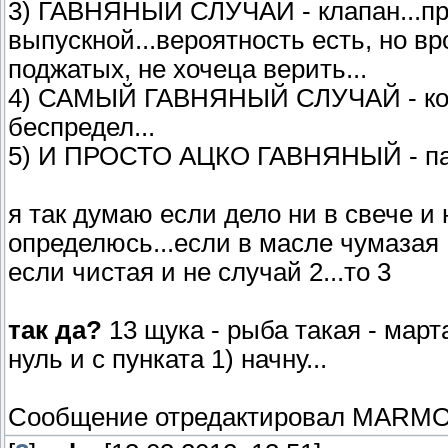
3) ГАВНЯНЫЙ СЛУЧАЙ - клапан...про
выпускной...вероятность есть, но в
поджатых, не хочеца верить...
4) САМЫЙ ГАВНЯНЫЙ СЛУЧАЙ - коль
беспредел...
5) И ПРОСТО АЦКО ГАВНЯНЫЙ - паршн
я так думаю если дело ни в свече и 
определюсь...если в масле чумазая .
если чистая и не случай 2...то 3
так да?
13 щука - рыба такая - марта
нуль и с пунката 1) начну...
Сообщение отредактировал
MARMO