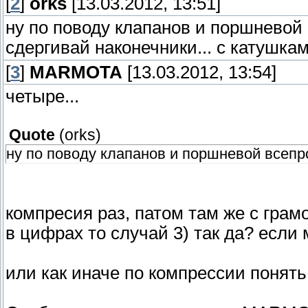
[
2
]
orks
[13.03.2012, 13:51]
ну по поводу клапанов и поршневой в
сдергивай наконечники... с катушками
[
3
]
MARMOTA
[13.03.2012, 13:54]
четыре...
Quote
(
orks
)
ну по поводу клапанов и поршневой всепро
компресия раз, патом там же с грам
в цифрах то случай 3) так да? если 
или как иначе по компрессии понят