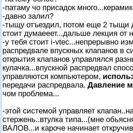
-патаму чо присадок много...керамика
-давно залил?
-тыщу отъездил, потом еще 2 тыщи д
стоит думаееет...дальше лекция от н
-у тебя стоит i-vtec...непрерывно 
распредвале впускных клапанов в с
открытия клапанов управлялся разн
кулачка...впускной распредвал спос
управляются компьютером,
исполь
передачи распредвала.
Давление м
чом проблема...
-этой системой управляет клапан..на
стержень..втулка типа...(мне обь
ВАЛОВ...и кароче начинает откручиват