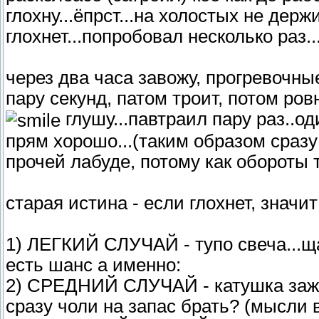
глохну...ёпрст...на холостых не держи
глохнет...попробовал несколько раз..
через два часа завожу, прогревочн
пару секунд, патом троит, потом ров
глушу...павтраил пару раз..од
прям хорошо...(таким образом сразу
прочей лабуде, потому как обороты 
старая истина - если глохнет, значит
1) ЛЕГКИЙ СЛУЧАЙ - тупо свеча...ща 
есть шанс а именно:
2) СРЕДНИЙ СЛУЧАЙ - катушка зажиг
сразу чоли на запас брать? (мысли в 