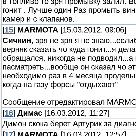
в топливо то зря промывку залил. В
гонит . Лучше один Раз промыть вин
камер и с клапанов.
[
15
]
MARMOTA
[15.03.2012, 09:06]
Сичкин
, зря не зря я не знаю...есл
верняк сказать чо куда гонит...я дел
обращался, никогда не подводил...а
пасматреть...вообще он сказал чо эт
необходимо раз в 4 месяца проделыва
когда на газу форсы "отдыхают"
Сообщение отредактировал
MARMO
[
16
]
Димас
[16.03.2012, 11:27]
Димон скока берет Артурик за диагн
[
17
]
MARMOTA
[16.03.2012, 12:57]