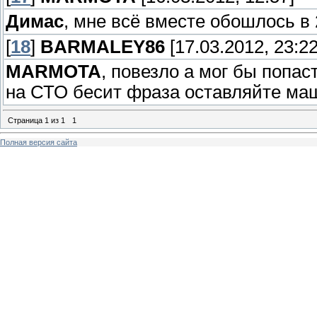
Димас
, мне всё вместе обошлось в 
[
18
]
BARMALEY86
[17.03.2012, 23:22
MARMOTA
, повезло а мог бы попас
на СТО бесит фраза оставляйте маш
Страница
1
из
1
1
Полная версия сайта