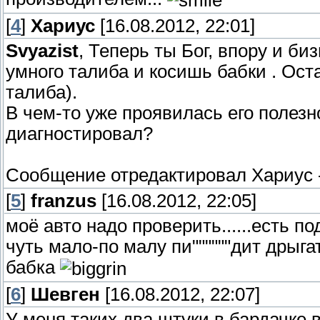
[
4
]
Хариус
[16.08.2012, 22:01]
Svyazist
, Теперь ты Бог, впору и б
умного талиба и косишь бабки . Ост
талиба).
В чем-то уже проявилась его полезн
диагностировал?
Сообщение отредактировал
Хариус
[
5
]
franzus
[16.08.2012, 22:05]
моё авто надо проверить......есть п
чуть мало-по малу пи""""""дит дрыгат
бабка
[
6
]
Шевген
[16.08.2012, 22:07]
У меня таких два штуки в бардачке 