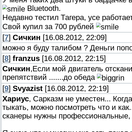
Bluetooth.
Недавно тестил Тагера, усе работае
Свой купил за 700 рублей
[
7
]
Сичкин
[16.08.2012, 22:09]
можно я буду талибом ? Деньги попо
[
8
]
franzus
[16.08.2012, 22:15]
Сичкин
,Если мой двигатель отскани
препятствий .......до обеда
[
9
]
Svyazist
[16.08.2012, 22:19]
Хариус
, Сарказм не уместен... Когд
тыкать, можно посмотреть что и как.
сканеры нужны профессиональные, а