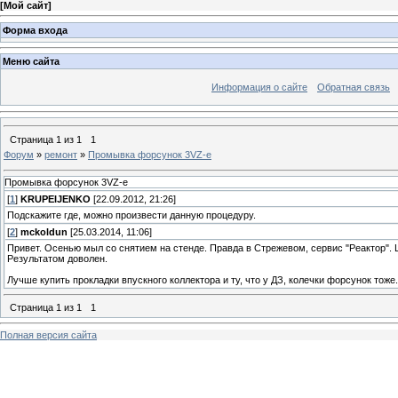
[
Мой сайт
]
Форма входа
Меню сайта
Информация о сайте
Обратная связь
Страница
1
из
1
1
Форум
»
ремонт
»
Промывка форсунок 3VZ-e
Промывка форсунок 3VZ-e
[
1
]
KRUPEIJENKO
[22.09.2012, 21:26]
Подскажите где, можно произвести данную процедуру.
[
2
]
mckoldun
[25.03.2014, 11:06]
Привет. Осенью мыл со снятием на стенде. Правда в Стрежевом, сервис "Реактор". Ц
Результатом доволен.
Лучше купить прокладки впускного коллектора и ту, что у ДЗ, колечки форсунок тоже.
Страница
1
из
1
1
Полная версия сайта