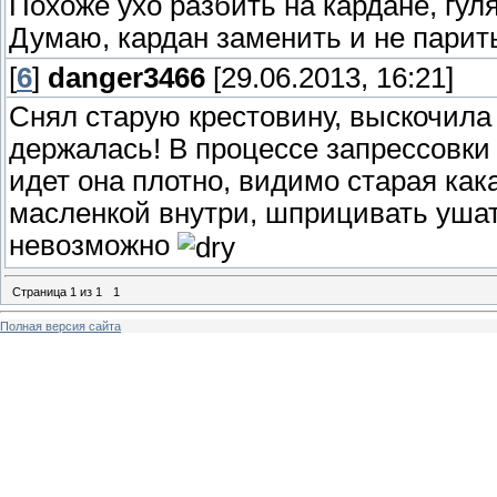
Похоже ухо разбить на кардане, гуля
Думаю, кардан заменить и не парит
[
6
]
danger3466
[29.06.2013, 16:21]
Снял старую крестовину, выскочила 
держалась! В процессе запрессовки
идет она плотно, видимо старая как
масленкой внутри, шприцивать ушат
невозможно
Страница
1
из
1
1
Полная версия сайта