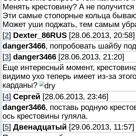
Менять крестовину? А не получится
Эти самые стопорные кольца бываю
Может уши поджать, тем самым убр
[
2
]
Dexter_86RUS
[28.06.2013, 20:58]
danger3466
, попробовать шайбу по
[
3
]
danger3466
[28.06.2013, 21:20]
Еще интересный момент, крестовина 
видимо ухо теперь имеет из-за это
карданы?
[
4
]
Сергей
[28.06.2013, 23:46]
danger3466
, поставь родную кресто
ось крестовины гуляла.
[
5
]
Двенадцатый
[29.06.2013, 11:57]