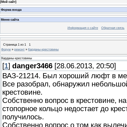
[
Мой сайт
]
Форма входа
Меню сайта
Информация о сайте
Обратная связь
Страница
1
из
1
1
Форум
»
ремонт
»
Карданы-крестовины
Карданы-крестовины
[
1
]
danger3466
[28.06.2013, 20:50]
ВАЗ-21214. Был хороший люфт в мес
Все разобрал, обнаружил небольшо
крестовине.
Собственно вопрос в крестовине, на
стопорное кольцо недостает до крес
получилось.
Собственно вопрос о том как вылеч