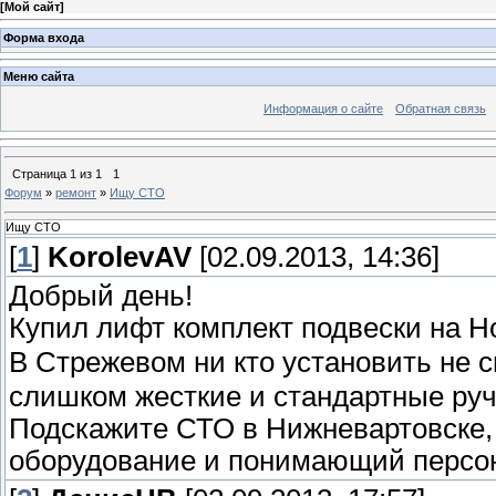
[
Мой сайт
]
Форма входа
Меню сайта
Информация о сайте
Обратная связь
Страница
1
из
1
1
Форум
»
ремонт
»
Ищу СТО
Ищу СТО
[
1
]
KorolevAV
[02.09.2013, 14:36]
Добрый день!
Купил лифт комплект подвески на 
В Стрежевом ни кто установить не 
слишком жесткие и стандартные руч
Подскажите СТО в Нижневартовске, 
оборудование и понимающий персона