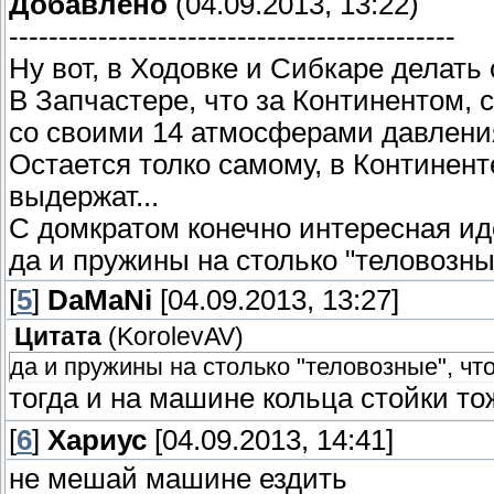
Добавлено
(04.09.2013, 13:22)
---------------------------------------------
Ну вот, в Ходовке и Сибкаре делать
В Запчастере, что за Континентом, 
со своими 14 атмосферами давления
Остается толко самому, в Континент
выдержат...
С домкратом конечно интересная иде
да и пружины на столько "теловозны
[
5
]
DaMaNi
[04.09.2013, 13:27]
Цитата
(
KorolevAV
)
да и пружины на столько "теловозные", чт
тогда и на машине кольца стойки т
[
6
]
Хариус
[04.09.2013, 14:41]
не мешай машине ездить