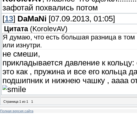
зафотай похвались потом
[
13
]
DaMaNi
[07.09.2013, 01:05]
Цитата
(
KorolevAV
)
Я думаю, что есть большая разница в том
или изнутри.
не смеши,
прикладывается давление к кольцу:
это как , пружина и все его кольца 
подшипник и нижнею чашку , аааа о
Страница
1
из
1
1
Полная версия сайта