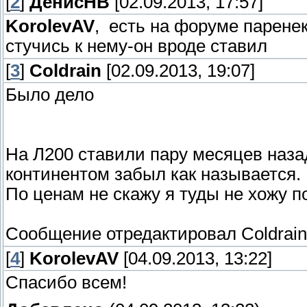
[
2
]
ДенисНВ
[02.09.2013, 17:57]
KorolevAV
, есть на форуме паренек
стучись к нему-он вроде ставил
[
3
]
Coldrain
[02.09.2013, 19:07]
Было дело
На Л200 ставили пару месяцев назад,
континентом забыл как называется.
По ценам не скажу я туды не хожу п
Сообщение отредактировал
Coldrain
[
4
]
KorolevAV
[04.09.2013, 13:22]
Спасибо всем!