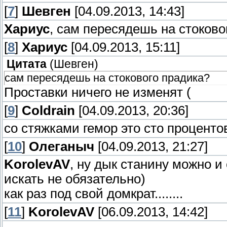
[
7
]
Шевген
[04.09.2013, 14:43]
Хариус
, сам пересядешь на стоково
[
8
]
Хариус
[04.09.2013, 15:11]
Цитата
(
Шевген
)
сам пересядешь на стокового прадика?
Проставки ничего не изменят (
[
9
]
Coldrain
[04.09.2013, 20:36]
со стяжками гемор это сто проценто
[
10
]
Олеганыч
[04.09.2013, 21:27]
KorolevAV
, ну дык станину можно и с
искать не обязательно)
как раз под свой домкрат........
[
11
]
KorolevAV
[06.09.2013, 14:42]