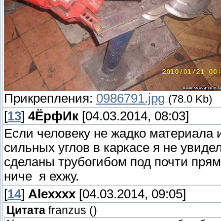
Прикрепления:
0986791.jpg
(78.0 Kb)
[
13
]
4ЁрфИк
[04.03.2014, 08:03]
Если человеку не жадко материала и
сильных углов в каркасе я не увиде
сделаны трубогибом под почти прям
ниче я ехжу.
[
14
]
Alexxxx
[04.03.2014, 09:05]
Цитата
franzus
(
)