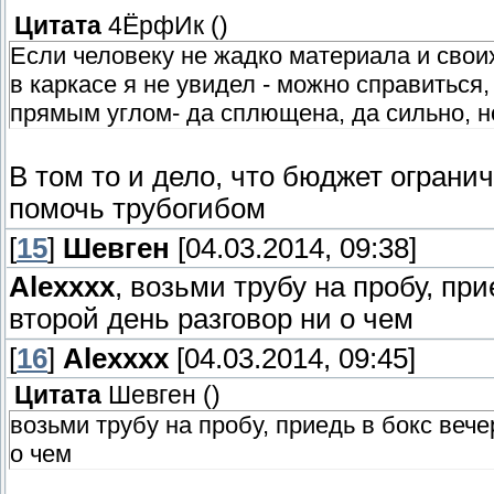
Цитата
4ЁрфИк
(
)
Если человеку не жадко материала и своих
в каркасе я не увидел - можно справиться
прямым углом- да сплющена, да сильно, н
В том то и дело, что бюджет ограни
помочь трубогибом
[
15
]
Шевген
[04.03.2014, 09:38]
Alexxxx
, возьми трубу на пробу, пр
второй день разговор ни о чем
[
16
]
Alexxxx
[04.03.2014, 09:45]
Цитата
Шевген
(
)
возьми трубу на пробу, приедь в бокс веч
о чем