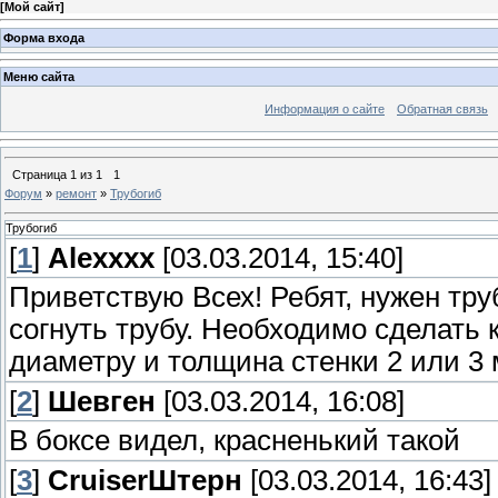
[
Мой сайт
]
Форма входа
Меню сайта
Информация о сайте
Обратная связь
Страница
1
из
1
1
Форум
»
ремонт
»
Трубогиб
Трубогиб
[
1
]
Alexxxx
[03.03.2014, 15:40]
Приветствую Всех! Ребят, нужен тру
согнуть трубу. Необходимо сделать 
диаметру и толщина стенки 2 или 3 
[
2
]
Шевген
[03.03.2014, 16:08]
В боксе видел, красненький такой
[
3
]
СruiserШтерн
[03.03.2014, 16:43]