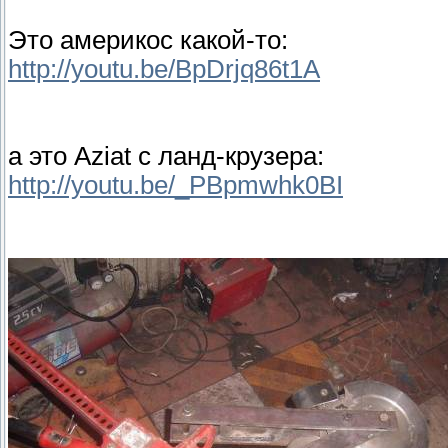
Это америкос какой-то:
http://youtu.be/BpDrjq86t1A
а это Aziat с ланд-крузера:
http://youtu.be/_PBpmwhk0BI