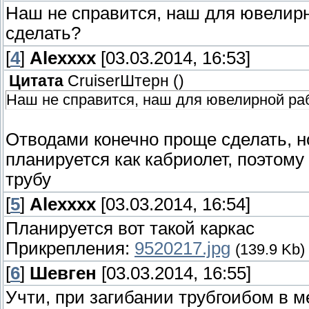
Наш не справится, наш для ювелирн
сделать?
[
4
]
Alexxxx
[03.03.2014, 16:53]
Цитата
СruiserШтерн
(
)
Наш не справится, наш для ювелирной ра
Отводами конечно проще сделать, но
планируется как кабриолет, поэтом
трубу
[
5
]
Alexxxx
[03.03.2014, 16:54]
Планируется вот такой каркас
Прикрепления:
9520217.jpg
(139.9 Kb)
[
6
]
Шевген
[03.03.2014, 16:55]
Учти, при загибании трубгоибом в ме