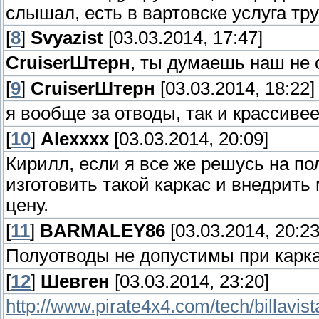
слышал, есть в вартовске услуга тр
[
8
]
Svyazist
[03.03.2014, 17:47]
СruiserШтерн
, ты думаешь наш не 
[
9
]
СruiserШтерн
[03.03.2014, 18:22]
я вообще за отводы, так и крассиве
[
10
]
Alexxxx
[03.03.2014, 20:09]
Кирилл, если я все же решусь на по
изготовить такой каркас и внедрить 
цену.
[
11
]
BARMALEY86
[03.03.2014, 20:23
Полуотводы не допустимы при карка
[
12
]
Шевген
[03.03.2014, 23:20]
http://www.pirate4x4.com/tech/billavi