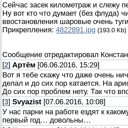
Сейчас засек километраж и слежу пер
Ну вот кто что думает (без флуда) чис
ввостановления шаровые очень туг
Прикрепления:
4822891.jpg
(193.0 Kb)
Сообщение отредактировал
Констан
[
2
]
Артём
[06.06.2016, 15:29]
Вот я тебе скажу что даже очень нич
делал и до сих пор катается. На ар
До сих пор проблем нету. Так что в
[
3
]
Svyazist
[07.06.2016, 10:08]
У нас парни на работе ездят к како
первый год… довольны…