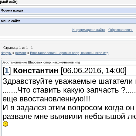
[
Мой сайт
]
Форма входа
Меню сайта
Информация о сайте
Обратная связь
Страница
1
из
1
1
Форум
»
ремонт
»
Ввостановление Шаровых опор, наконечников итд
Ввостановление Шаровых опор, наконечников итд
[
1
]
Константин
[06.06.2016, 14:00]
Здравствуйте уважаемые шататели 
.......Что ставить какую запчасть ?.
еще ввостановленную!!!
И я задался этим вопросом когда он вс
развале мне выявили небольшой лю