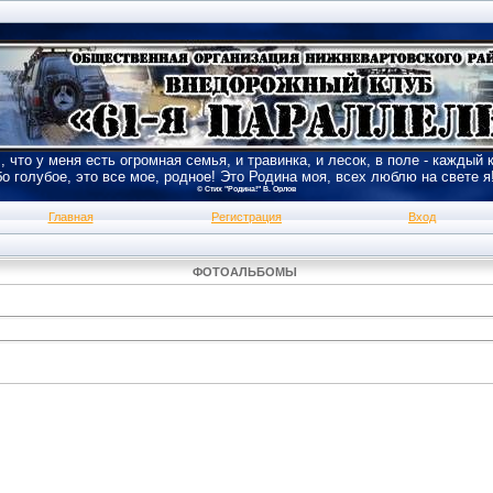
, что у меня есть огромная семья, и травинка, и лесок, в поле - каждый 
бо голубое, это все мое, родное! Это Родина моя, всех люблю на свете я
© Стих "Родина!" В. Орлов
Главная
Регистрация
Вход
ФОТОАЛЬБОМЫ