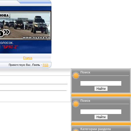
колосок.
!
"БРАТ-2"
Поиск
Приветствую Вас
,
Гость
·
RSS
Поиск
Поиск
Категории раздела