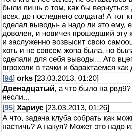
были лишь о том, как бы вернуться 
всех, до последнего солдата! А тот к
сделал выводы- а надо ли это ему, е
доволен, и новичек прошедший эту ж
и заслуженно возвысит свою самооц
хоть и не совсем жопа была, но был
сделали для себя выводы... Ато вце
вгрохоли в тачки и барахтаемся как 
[
94
]
orks
[23.03.2013, 01:20]
Двенадцатый
, а что было на рвд9?
несли...
[
95
]
Хариус
[23.03.2013, 01:26]
А что, задача клуба собрать как мо
настичь? А накуя? Может это надо и