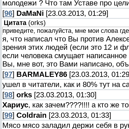
молодежи ? Что там Уставе про цел
[
96
]
DaMaNi
[23.03.2013, 01:29]
Цитата
(
orks
)
приведите, пожалуйста, мне мои слова гд
я, что написал что Вы против Алекс
зрения этих людей (если это 12 и ф
если человека смущает написанное 
Вы, мне вот, это Вами написано, объя
[
97
]
BARMALEY86
[23.03.2013, 01:29
ушел в читатели, как и 80% тут на с
[
98
]
orks
[23.03.2013, 01:30]
Хариус
, как зачем????!!!! а кто же
[
99
]
Coldrain
[23.03.2013, 01:33]
Мясо мясо заладил держи себя в рук