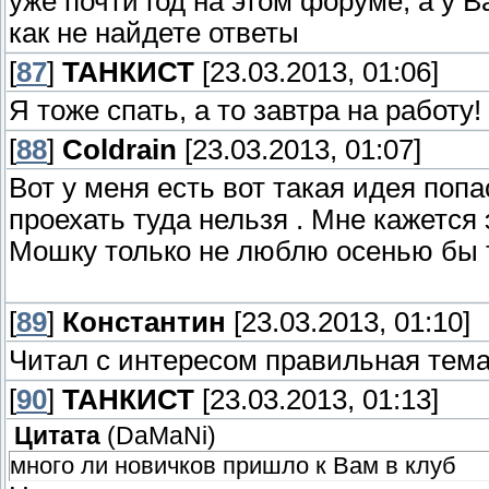
уже почти год на этом форуме, а у 
как не найдете ответы
[
87
]
ТАНКИСТ
[23.03.2013, 01:06]
Я тоже спать, а то завтра на работу
[
88
]
Coldrain
[23.03.2013, 01:07]
Вот у меня есть вот такая идея попа
проехать туда нельзя . Мне кажется 
Мошку только не люблю осенью бы 
[
89
]
Константин
[23.03.2013, 01:10]
Читал с интересом правильная тема........
[
90
]
ТАНКИСТ
[23.03.2013, 01:13]
Цитата
(
DaMaNi
)
много ли новичков пришло к Вам в клуб