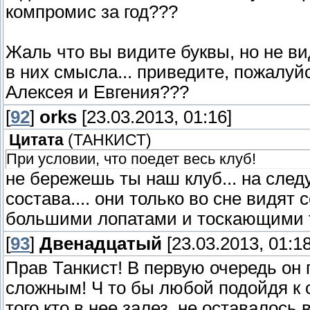
компромис за год???
Жаль что вы видите буквы, но не ви
в них смысла... приведите, пожалуй
Алексея и Евгения???
[
92
]
orks
[23.03.2013, 01:16]
Цитата
(
ТАНКИСТ
)
При условии, что поедет весь клуб!
не бережешь ты наш клуб... на сле
состава.... они только во сне вид
большими лопатами и тоскающими т
[
93
]
Двенадцатый
[23.03.2013, 01:18
Прав Танкист! В первую очередь он
сложным! Ч то бы любой подойдя к с
того кто в нее залез, не оставалось