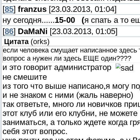
[
85
]
franzus
[23.03.2013, 01:04]
ну сегодня......
15-00 (
я спать а то е
[
86
]
DaMaNi
[23.03.2013, 01:05]
Цитата
(
orks
)
если человека смущает написанное здесь то
вопрос а нужен ли здесь ЕЩЕ один????
и это говорит администратор
не смешите
из того что выше написано,я могу п
и не знаком с ними (жаль наверно)
так ответьте, много ли новичков при
этот клуб или его клубни, не может
заниматься, а только ждете когда гр
себя этот вопрос.