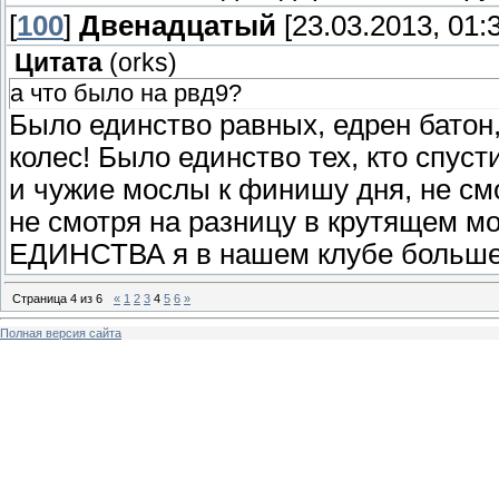
[
100
]
Двенадцатый
[23.03.2013, 01:
Цитата
(
orks
)
а что было на рвд9?
Было единство равных, едрен батон,
колес! Было единство тех, кто спуст
и чужие мослы к финишу дня, не смо
не смотря на разницу в крутящем м
ЕДИНСТВА я в нашем клубе больше 
Страница
4
из
6
«
1
2
3
4
5
6
»
Полная версия сайта