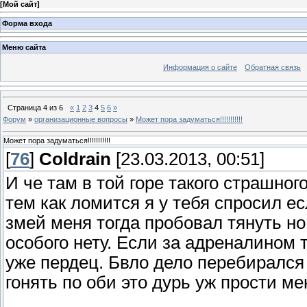
[
Мой сайт
]
Форма входа
Меню сайта
Информация о сайте
Обратная связь
Страница
4
из
6
«
1
2
3
4
5
6
»
Форум
»
организационные вопросы
»
Может пора задуматься!!!!!!!!!!!
Может пора задуматься!!!!!!!!!!!
[
76
]
Coldrain
[23.03.2013, 00:51]
И че там в той горе такого страшног
тем как ломится я у тебя спросил е
змей меня тогда пробовал тянуть но
особого нету. Если за адреналином 
уже пердец. Бвло дело перебирался 
гонять по оби это дурь уж прости м