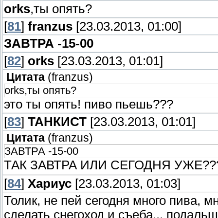
orks
,ты опять?
[
81
]
franzus
[23.03.2013, 01:00]
ЗАВТРА -15-00
[
82
]
orks
[23.03.2013, 01:01]
Цитата
(
franzus
)
orks,ты опять?
это ты опять! пиво пьешь???
[
83
]
ТАНКИСТ
[23.03.2013, 01:01]
Цитата
(
franzus
)
ЗАВТРА -15-00
ТАК ЗАВТРА ИЛИ СЕГОДНЯ УЖЕ?
[
84
]
Хариус
[23.03.2013, 01:03]
Толик, не пей сегодня много пива, м
сделать снегоход и съеба... подальш