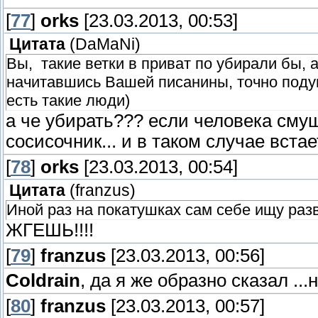
[
77
]
orks
[23.03.2013, 00:53]
Цитата
(
DaMaNi
)
Вы, такие ветки в приват по убирали бы, 
начитавшись Вашей писанины, точно поду
есть такие люди)
а че убирать??? если человека смущ
сосисочник... и в таком случае вст
[
78
]
orks
[23.03.2013, 00:54]
Цитата
(
franzus
)
Иной раз на покатушках сам себе ищу разв
ЖГЕШЬ!!!!
[
79
]
franzus
[23.03.2013, 00:56]
Coldrain
, да я же образно сказал ..
[
80
]
franzus
[23.03.2013, 00:57]