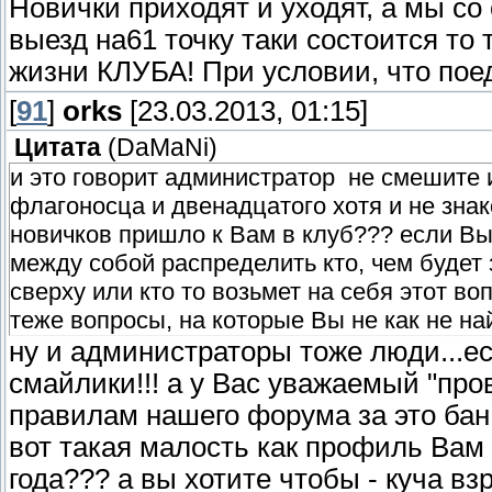
Новички приходят и уходят, а мы с
выезд на61 точку таки состоится то
жизни КЛУБА! При условии, что поед
[
91
]
orks
[23.03.2013, 01:15]
Цитата
(
DaMaNi
)
и это говорит администратор не смешите 
флагоносца и двенадцатого хотя и не знако
новичков пришло к Вам в клуб??? если Вы,
между собой распределить кто, чем будет 
сверху или кто то возьмет на себя этот во
теже вопросы, на которые Вы не как не на
ну и администраторы тоже люди...ес
смайлики!!! а у Вас уважаемый "про
правилам нашего форума за это бан!
вот такая малость как профиль Вам 
года??? а вы хотите чтобы - куча 