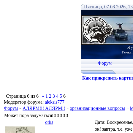
Пятница, 07.08.2026, 13
Я у
Речка,
Форум
Как прикрепить карти
Страница
6
из
6
«
1
2
3
4
5
6
Модератор форума:
aleksis777
Форум
»
АЛЯРМ!!! АЛЯРМ!!
»
организационные вопросы
»
М
Может пора задуматься!!!!!!!!!!!
orks
Дата: Воскресенье,
ок! завтра, т.е. у