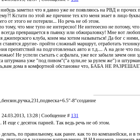
нибудь заметил что я давно уже не появляюсь на РВД и прочих п
му?! Кстати по этой же причине тех кто меня знает в лицо букв
го от этого не потеряли... Но речь не об этом.
по тому, что мне тупо не интересно! Не интеоесно не потому, чт
 всегда превращается в пьянку или обжираловку! Мне вот любопы
 джиперского клуба, коим мы хотим называться! Да бог с ними,
и ставятся другие- пройти сложный маршрут, отработать технику
ия препятствий на подготовленых авто и т.д.... А на деле что п
рожью! Не успели съехать с асфальта, уже все забыли зачем они з
 штурмана уже "под пивом"("а хули,не за рулем же") и штурма
сь,вам дома в комфортной обстановке что, БАБА НЕ РАЗРЕША
то угодно но только не в джипера,как будто этого бухла в жизни
 и как только программа максимум выполнена(пожарить и пожра
балбесов(заскочить на горку,засадить по уши и изорвать стропы)
кой,по этому и бардак...
бще!? Так со стороны посмотришь, это скорее интернет-сообщес
ензин,ручка,231,подвеска+6.5"-8"создание
тся","видеотекстовые приколюхи". ЭТО ЧТО ЗА "ТвиттерноВконт
менных отчаянных домохозяек пенсионного возраста!? Кто вообщ
 24.03.2013, 13:28 | Сообщение #
131
 части устройства своего автомобиля,простой вопрос почти люб
бще способны единицы, вот это да!!! Вот это участники технич
1. И еще с десяток парней. Так ведь речь не об этом.
 числе и в технической, сразу все готовы,причем в самой остро
 клуба- если человек, по какой либо причине, не имеет возможн
 делать, по правильному, как ранее. как то по компанейски, и в 
не узнает о делах и жизни клуба, о готовящихся мероприятиях и т.
ть двигаться в заданном направлении. И НАчинаешь занимать в