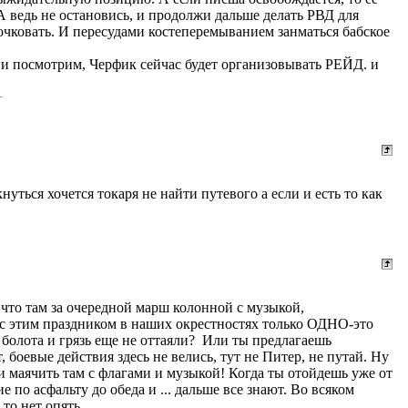
празднование ДНЯ РОЖДЕНИЯ КЛУБА или СОБИРАЛОСЬ
 А ведь не остановись, и продолжи дальше делать РВД для
ой ноутбук! И что,скажите мне, это джиперский клуб? ДА
очковать. И пересудами костеперемыванием занматься бабское
и,по этому и по членским взносам я один из самых первых
т и посмотрим, Черфик сейчас будет организовывать РЕЙД. и
 не нужно это людям, тогда не понятно зачем они сюда
ипового интернет-джипера, как буд то его система
нуться хочется токаря не найти путевого а если и есть то как
 что там за очередной марш колонной с музыкой,
х с этим праздником в наших окрестностях только ОДНО-это
а болота и грязь еще не оттаяли? Или ты предлагаешь
 боевые действия здесь не велись, тут не Питер, не путай. Ну
 и маячить там с флагами и музыкой! Когда ты отойдешь уже от
по асфальту до обеда и ... дальше все знают. Во всяком
то нет опять.