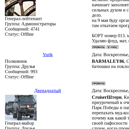
нужен(например с
начинает заполнят
КЛУБНОЕ СОБРАНИЕ
сильных духом и с
НАФИГ ОН МНЕ НУЖ
дело.
Генерал-лейтенант
должников...
на 9 мая буду орг
Группа: Администраторы
там откатаем прог
Сообщений:
4741
Прав Флагоносец, 
Статус:
Offline
БОРТ номер 013. 
И на вопрос-ЧТО Д
Удаляю флуд, мат,
приходят!? Даже т
перенастраивает...
Yurik
Дата: Воскресенье,
Полковник
BARMALEY86
, 
Группа: Друзья
батюшки на покло
Сообщений:
993
Статус:
Offline
Двенадцатый
Дата: Воскресенье,
СruiserШтерн
, К
приуроченый к оче
Парк Победы и пам
перепахать муд-ко
почему как какой 
Генерал-майор
своей пафосности 
Группа: Друзья
случае, когда про