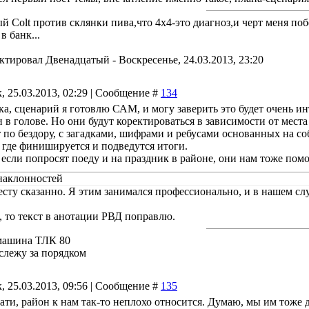
й Colt против склянки пива,что 4х4-это диагноз,и черт меня по
в банк...
актировал
Двенадцатый
-
Воскресенье, 24.03.2013, 23:20
, 25.03.2013, 02:29 | Сообщение #
134
ка, сценарий я готовлю САМ, и могу заверить это будет очень и
 в голове. Но они будут коректироваться в зависимости от места 
ст по бездору, с загадками, шифрами и ребусами основанных на с
а где финишируется и подведутся итоги.
о если попросят поеду и на праздник в районе, они нам тоже по
наклонностей
есту сказанно. Я этим занимался профессионально, и в нашем сл
 то текст в анотации РВД поправлю.
машина ТЛК 80
 слежу за порядком
, 25.03.2013, 09:56 | Сообщение #
135
тати, район к нам так-то неплохо относится. Думаю, мы им тоже