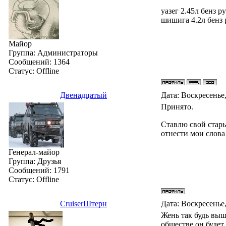
уазег 2.45л бенз ру
шишига 4.2л бенз р
Майор
Группа: Администраторы
Сообщений:
1364
Статус:
Offline
Двенадцатый
Дата: Воскресенье,
Принято.
Ставлю свой стары
отнести мои слова 
Генерал-майор
Группа: Друзья
Сообщений:
1791
Статус:
Offline
СruiserШтерн
Дата: Воскресенье,
Жень так будь выше
обществе он будет