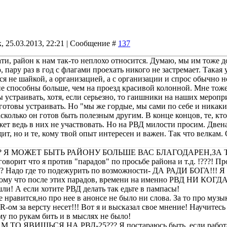
, 25.03.2013, 22:21 | Сообщение #
137
ти, район к нам так-то неплохо относится. Думаю, мы им тоже 
 пару раз в год с флагами проехать никого не застремает. Такая 
ся не шайкой, а организацией, а с организации и спрос обычно не
не способны больше, чем на проезд красивой колонной. Мне тож
устраивать, хотя, если серьезно, то гаишники на наших меропр
отовы устраивать. Но "мы же гордые, мы сами по себе и никаки
сколько он готов быть полезным другим. В конце концов, те, к
ет ведь в них не участвовать. Но на РВД милости просим. Двена
дит, но и те, кому твой опыт интересен и важен. Так что велкам
те!? Я МОЖЕТ БЫТЬ РАЙОНУ БОЛЬШЕ ВАС БЛАГОДАРЕН,ЗА
говорит что я против "парадов" по просьбе района и т.д. !???! Пр
!? Надо где то подежурить по возможности- ДА РАДИ БОГА!!! Я то
тому что после этих парадов, времени на именно РВД НИ КОГ
ли! А если хотите РВД делать так едьте в пампасы!
е нравится,но про нее в анонсе не было ни слова. За то про муз
PR-ом за версту несет!!! Вот я и высказал свое мнение! Научите
 по рукам бить и в мыслях не было!
М ТО ЯВИШЬСЯ НА РВД-25??? Я постараюсь быть, если работа не