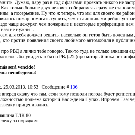
нить. Думаю, пару раз в год с флагами проехать никого не застр
. Как только больше двух человек собираемся - сразу же становим
анды, а посерьезнее. Ну что ж теперь, что мы для своего же рай
вилось пожар помогать тушить, чем с гаишниками рейды устраив
здо чаще дежурят, чем пожарные и некоторые преференции нам г
 нам не нужны".
сам для себя должен решить, насколько он готов быть полезным
е, кто против появления своего любимого автомобиля в публичн
о про РВД я лично тебе говорю. Так-то туда не только алкашня ез
хотелось бы увидеть тебя на РВД-25 (про который пока нет инфы
más será vencido!
 мы непобедимы!
, 25.03.2013, 10:53 | Сообщение #
136
я вперед скажу что там, если тому позволи погода будет реппети
сложностью подьема который Вас жде на Пупах. Впрочем Там черф
азведку приценивались.
машина ТЛК 80
 слежу за порядком