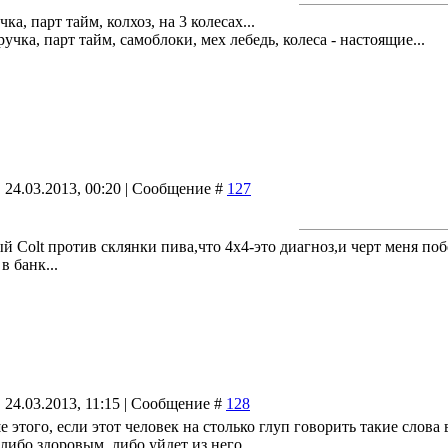
чка, парт тайм, колхоз, на 3 колесах...
учка, парт тайм, самоблоки, мех лебедь, колеса - настоящие...
 24.03.2013, 00:20 | Сообщение #
127
й Colt против склянки пива,что 4х4-это диагноз,и черт меня по
в банк...
 24.03.2013, 11:15 | Сообщение #
128
 этого, если этот человек на столько глуп говорить такие слова 
 либо здоровым, либо уйдет из него.