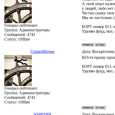
А твой опыт нужен
у людей, либо нет
Честно скажу твое
Мы не настолько с
Генерал-лейтенант
БОРТ номер 013. 
Группа: Администраторы
Удаляю флуд, мат,
Сообщений:
4741
Статус:
Offline
СruiserШтерн
Дата: Воскресенье,
КОстя прошу про
БОРТ номер 013. 
Удаляю флуд, мат,
Генерал-лейтенант
Группа: Администраторы
Сообщений:
4741
Статус:
Offline
КИРПИЧ
Дата: Воскресенье,