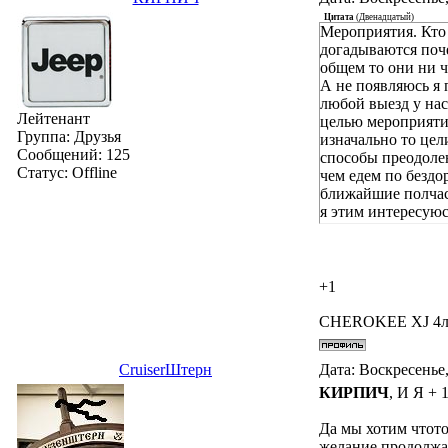
Цитата
(
Двенадцатый
)
Мероприятия. Кто 
догадываются поче
общем то они ни че
А не появляюсь я 
любой выезд у нас
Лейтенант
целью мероприятия
Группа: Друзья
изначально то цел
Сообщений:
125
способы преодолен
Статус:
Offline
чем едем по бездо
ближайшие полчаса
я этим интересую
превращаться во ч
место для пикника
великовозрастных 
Организации ни ка
+1
Клуб.
А клуб ли это воо
CHEROKEE XJ 4л,б
"че в мире делае
это сборище бере
СruiserШтерн
Дата: Воскресенье,
форуме??? За то в
своими руками воо
КИРПИЧ
, И Я + 
любой теме, в том
Еще прикол нашего
Да мы хотим чтото
когда, ни от кого 
желание продолжа