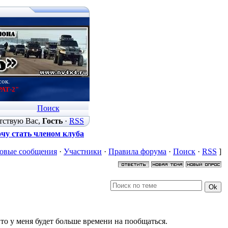
сок.
РАТ-2"
Поиск
тствую Вас
,
Гость
·
RSS
чу стать членом клуба
овые сообщения
·
Участники
·
Правила форума
·
Поиск
·
RSS
]
я то у меня будет больше времени на пообщаться.