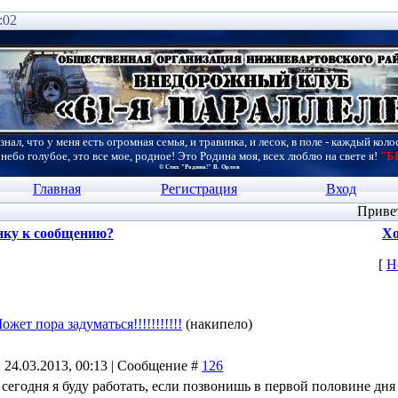
:02
знал, что у меня есть огромная семья, и травинка, и лесок, в поле - каждый коло
 небо голубое, это все мое, родное! Это Родина моя, всех люблю на свете я!
"Б
© Стих "Родина!" В. Орлов
Главная
Регистрация
Вход
Приве
нку к сообщению?
Хо
[
Н
ожет пора задуматься!!!!!!!!!!!
(накипело)
 24.03.2013, 00:13 | Сообщение #
126
же сегодня я буду работать, если позвонишь в первой половине дн