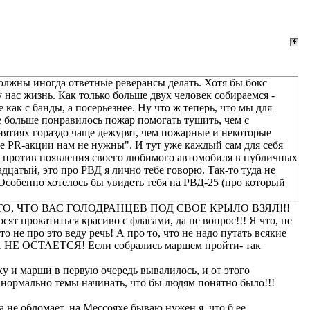
должны иногда ответные реверансы делать. Хотя бы бокс
у нас жизнь. Как только больше двух человек собираемся -
 как с банды, а посерьезнее. Ну что ж теперь, что мы для
е больше понравилось пожар помогать тушить, чем с
иятиях гораздо чаще дежурят, чем пожарные и некоторые
е PR-акции нам не нужны". И тут уже каждый сам для себя
то против появления своего любимого автомобиля в публичных
дцатый, это про РВД я лично тебе говорю. Так-то туда не
. Особенно хотелось бы увидеть тебя на РВД-25 (про который
 ТО, ЧТО ВАС ГОЛОДРАНЦЕВ ПОД СВОЕ КРЫЛО ВЗЯЛ!!!
осят прокатиться красиво с флагами, да не вопрос!!! Я что, не
 не про это веду речь! А про то, что не надо путать всякие
ДА НЕ ОСТАЕТСЯ! Если собрались маршем пройти- так
ыку и марши в первую очередь вывалилось, и от этого
сь нормально темы начинать, что бы людям понятно было!!!
 обломает, на Мессояхе бываю нужен я, что б ее...