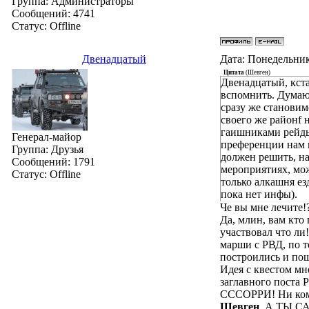
Группа: Администраторы
Сообщений:
4741
Статус:
Offline
Двенадцатый
Дата: Понедельник
Цитата
(
Шевген
)
Двенадцатый, кста
вспомнить. Думаю,
сразу же становим
своего же районf 
гаишниками рейды 
Генерал-майор
преференции нам г
Группа: Друзья
должен решить, на
Сообщений:
1791
мероприятиях, мож
Статус:
Offline
только алкашня ез
пока нет инфы).
Че вы мне лечи
Да, млин, вам кто 
участвовал что ли
марши с РВД, по 
построились и пош
Идея с квестом мн
заглавного поста 
СССОРРИ! Ни кому
Шевген
, А ТЫ СА