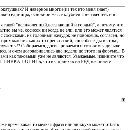
окатушках? И наверное многие(из тех кто меня знает)
ально единицы, основной массе клубней я неизвестен, и в
о я такой "великолепный,всезнающий и гордый", а потому, что
тно,вы че, сосисок ни когда не ели, или это может являться
 с сосисками, на голодный желудок не повоюешь, согласен, но
 прохождения каких то препятствий, способы езды в стоке,
олучается!? Собираемся, договариваемся и готовимся дольше
десь и очем договаривались две недели до этого на форуме... В
нами как таковыми уже не являются. Уважаемые, извините что
ЕТ ПИВКА ПОПИТЬ, что вы приехав на РВД начинаете
 не видели???? Остальная же масса народа начинает искать
ть),начинаются забавы(больше ни как не назовешь)
, от первоначального плана мероприятия не остается и следа.
тво какое то!!! Самые востребованые темы- "купипродайство",
актныеОднокласники" такие собрались!? Откуда набралось
е допускает появление подобных тем на техническом
ого поставит в тупик,а произвести простейшие регулировки
еского форума и настоящие джиперы!!! За то пофлудить в
умной, изощренной и соревновательной форме...
ости выхода в интернет, то о нем ни кто не вспомнит и он ни
тоже время какая то мелкая фраза или движуха может отбить
д. Если и позвонит кто то,то только тогда, когда ты очень
ыжидательную позицию. А если нисша освобождается, то ее