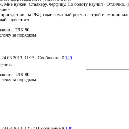
, Мне нужен, Сталкеру, черфику. По болоту научил - Отлично. (
 вовсе.
 присудствие на РВД задает нужный ритм, настрой и эмоционал
лабы для этого.
машина ТЛК 80
 слежу за порядком
 24.03.2013, 11:15 | Сообщение #
129
щения.
машина ТЛК 80
 слежу за порядком
 24.03.2013, 12:37 | Сообщение #
130