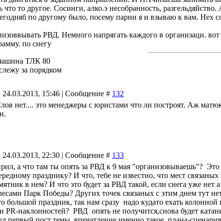
тупицу отрегулировать), а о том что , оказывается, было 
ь что то другое. Сосинги, алко.э несобранность, разгельдяйство.
 ты узнаешь только через месяц,когда заберешь из ремонта св
егодняб по другому было, посему парни я и взываю к вам. Нех с
ЕН! Вопрос о членстве в нем давно уже повис в моем сознани
анизоввывать РВД. Немного напрягать каждого в организаци. во
рамму. по снегу
джиперов не осталось почти... Кисло все...
машина ТЛК 80
ЕЛАТЬ? уже много раз отвечалось, и примеры были... Да видимо
 слежу за порядком
е кто приходит с правильным настроем, потом превращаются в т
 Грустно.
 24.03.2013, 15:46 | Сообщение #
132
Слов нет.... это менеджеры с юристами что ли построят. Аж матюк
н.
 24.03.2013, 22:30 | Сообщение #
133
ирил, а что там ты опять за РВД к 9 мая "организовываешь"? Это
редному празднику? И что, тебе не известно, что мест связаны
ятник в нем? И что это будет за РВД такой, если снега уже нет 
лесами Парк Победы? Других точек связаных с этим днем тут нет,
то большой праздник, так нам сразу надо кудато ехать колонной
и PR-наклонностей? РВД опять не получится,снова будет катание 
чел первый пост темы, впечатление именно такое, плана-сценария 