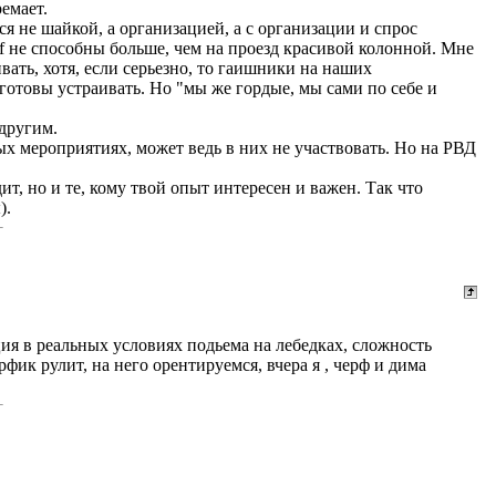
емает.
ся не шайкой, а организацией, а с организации и спрос
онf не способны больше, чем на проезд красивой колонной. Мне
ать, хотя, если серьезно, то гаишники на наших
отовы устраивать. Но "мы же гордые, мы сами по себе и
 другим.
ых мероприятиях, может ведь в них не участвовать. Но на РВД
дит, но и те, кому твой опыт интересен и важен. Так что
).
ция в реальных условиях подьема на лебедках, сложность
ик рулит, на него орентируемся, вчера я , черф и дима