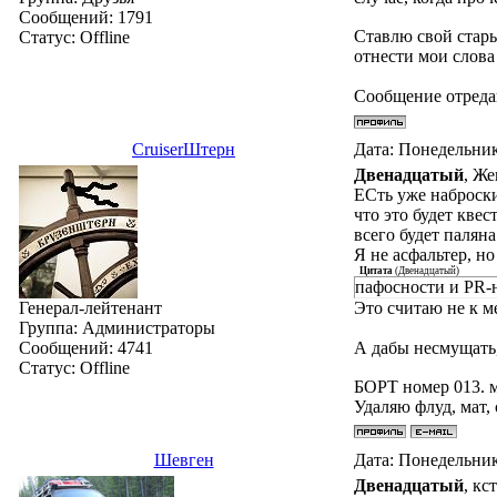
Сообщений:
1791
Ставлю свой стары
Статус:
Offline
отнести мои слова 
Сообщение отред
СruiserШтерн
Дата: Понедельник
Двенадцатый
, Же
ЕСть уже наброски
что это будет кве
всего будет палян
Я не асфальтер, н
Цитата
(
Двенадцатый
)
пафосности и PR-
Генерал-лейтенант
Это считаю не к м
Группа: Администраторы
Сообщений:
4741
А дабы несмущать,
Статус:
Offline
БОРТ номер 013. 
Удаляю флуд, мат,
Шевген
Дата: Понедельник
Двенадцатый
, кс