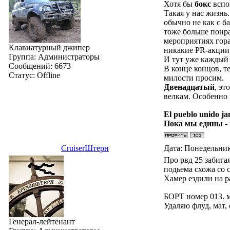
Хотя бы
бокс
вспом
Такая у нас жизнь
обычно не как с б
тоже больше понра
мероприятиях гора
Клавиатурный джипер
никакие PR-акции
Группа: Администраторы
И тут уже каждый 
Сообщений:
6673
В конце концов, т
Статус:
Offline
милости просим.
Двенадцатый
, эт
велкам. Особенно 
El pueblo unido ja
Пока мы едины -
СruiserШтерн
Дата: Понедельник
Про рвд 25 забига
подьема схожа со 
Хамер ездили на р
БОРТ номер 013. 
Удаляю флуд, мат,
Генерал-лейтенант