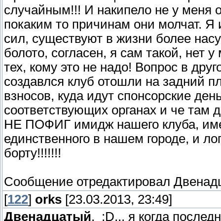
случайным!!! И накипело не у меня о
покаким то причинам они молчат. Я 
сил, существуют в жизни более нас
болото, согласен, я сам такой, нет
тех, кому это не надо! Вопрос в дру
создавлся клуб отошли на задний пл
взносов, куда идут спонсорские ден
соответствующих органах и че там д
НЕ ПОФИГ имидж нашего клуба, име
единственного в нашем городе, и лог
борту!!!!!!!
Сообщение отредактировал
Двенад
[
122
]
orks
[23.03.2013, 23:49]
Двенадцатый
, :D... я когда после