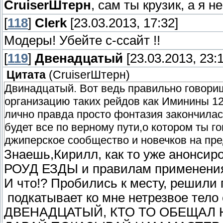
СruiserШтерн
, сам ты крузик, а я не
[
118
]
Clerk
[23.03.2013, 17:32]
Модеры! Убейте с-ссайт !!
[
119
]
Двенадцатый
[23.03.2013, 23:1
Цитата
(
СruiserШтерн
)
Двинадцатый. Вот ведь правильно говориш
организацию таких рейдов как Иминины 12 г
лично правда просто фонтазия закончилась
будет все по верному пути,о котором ты г
джиперское сообщество и новечков на пре
Знаешь,Кирилл, как то уже анонси
РОУД ЕЗДЫ и правилам применения 
И что!? Пробились к месту, решили п
подкатывает ко мне нетрезвое тело с
ДВЕНАДЦАТЫЙ, КТО ТО ОБЕЩАЛ 