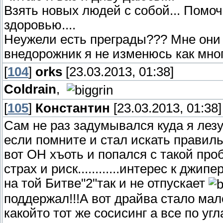
Взять новых людей с собой... Помоч
здоровью....
Неужели есть преграды??? Мне они н
внедорожник я не изменюсь как мног
[
104
]
orks
[23.03.2013, 01:38]
Coldrain
,
[
105
]
Константин
[23.03.2013, 01:38]
Сам не раз задумывался куда я лезу
если помните и стал искать правиль
вот ОН хъоть и попался с такой про
страх и риск............интерес к джи
на той Битве"2"так и не отпускает
поддержал!!!А вот драйва стало ма
какойто тот же сосисинг а все по уг