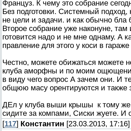
Француз. К чему это собрание сегодн
Без подготовки. Системный подход, 
не цели и задачи. и как обычно бла 
Второе собрание уже наконуне, там 
готовится надо и не мне однаму. А к
правление для этого у коси в гараже 
Честно, можете обижаться можете не
клуба аморфны и по моим ощющени
в виду чего вопрос А зачем они. И т
общюю масу орентируются и также
ДЕл у клуба выши крышы к тому же,
сидите за компами, Сиски жуете. И о
[
117
]
Константин
[23.03.2013, 17:16]