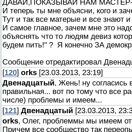
ДАВАЙ,ПОКАЗЫВАЙ НАМ МАСТЕР-
И теперь ты мне объясни, кого и зач
Тут и так все матерые и все знают и
И самое главное, зачем мне это над
объяснять что то людям девиз кото
будем пить!" ? Я конечно ЗА демокр
Сообщение отредактировал
Двенад
[
120
]
orks
[23.03.2013, 23:19]
Двенадцатый
, Жень! ну согласись 
правильная... вот по тому что все р
числе) проблемы и имеем...
[
121
]
Двенадцатый
[23.03.2013, 23:
orks
, Олег, проблеммы мы имеем от 
Причем все сообщество так переопы