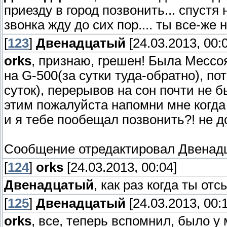
приезду в город позвонить... спустя 
звонка жду до сих пор.... ты все-же 
[
123
]
Двенадцатый
[24.03.2013, 00:
orks
, признаю, грешен! Была Мессоя
на G-500(за сутки туда-обратно), по
суток), перерывов на сон почти не бы
этим пожалуйста напомни мне когда
и я тебе пообещал позвонить?! не до
Сообщение отредактировал
Двенад
[
124
]
orks
[24.03.2013, 00:04]
Двенадцатый
, как раз когда ты от
[
125
]
Двенадцатый
[24.03.2013, 00:
orks
, все, теперь вспомнил, было у 