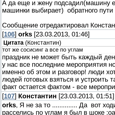
А да еще и жену подсадил(машину 
машинки выбирает) обратного пути н
Сообщение отредактировал
Констан
[
106
]
orks
[23.03.2013, 01:46]
Цитата
(
Константин
)
тот же сосисинг а все по углам
праздник не может быть каждый ден
у нас все последние мероприятия но
именно об этом и разговор! люди хо
людей готовых взяться и устроить так
факт остается фактом - все меропри
[
107
]
Константин
[23.03.2013, 01:51]
orks
, Я не за то .............. Да во
расселись по углам я был в шоке :o