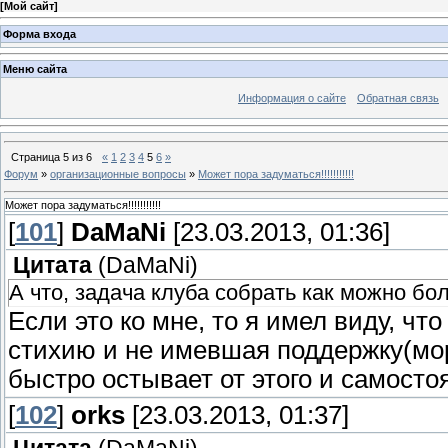
[
Мой сайт
]
Форма входа
Меню сайта
Информация о сайте
Обратная связь
Страница
5
из
6
«
1
2
3
4
5
6
»
Форум
»
организационные вопросы
»
Может пора задуматься!!!!!!!!!!!
Может пора задуматься!!!!!!!!!!!
[
101
]
DaMaNi
[23.03.2013, 01:36]
Цитата
(
DaMaNi
)
А что, задача клуба собрать как можно б
Если это ко мне, то я имел виду, 
стихию и не имевшая поддержку(мо
быстро остывает от этого и самост
[
102
]
orks
[23.03.2013, 01:37]