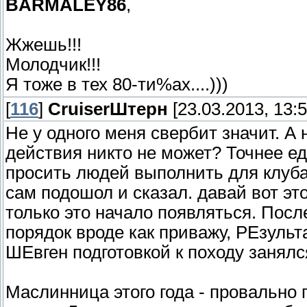
BARMALEY86
,
Жжешь!!!
Молодчик!!!
Я тоже в тех 80-ти%ах....)))
[
116
]
СruiserШтерн
[23.03.2013, 13:5
Не у одного меня свербит значит. А
действия никто не может? Точнее е
просить людей выполнить для клуба
сам подошол и сказал. давай вот это т
только это начало появляться. Посл
порядок вроде как приважу, РЕзульт
ШЕвген подготовкой к походу занялс
Маслинница этого года - провально