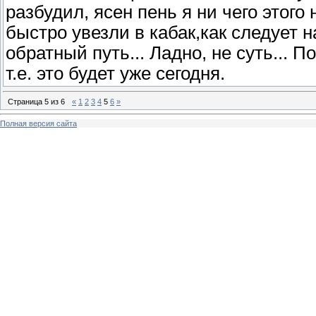
разбудил, ясен пень я ни чего этого
быстро увезли в кабак,как следует н
обратный путь... Ладно, не суть... П
т.е. это будет уже сегодня.
Страница
5
из
6
«
1
2
3
4
5
6
»
Полная версия сайта