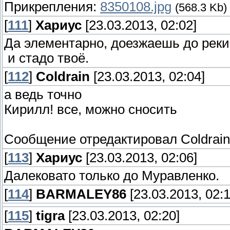
Прикрепления:
8350108.jpg
(568.3 Kb)
[
111
]
Хариус
[23.03.2013, 02:02]
Да элементарно, доезжаешь до реки
и стадо твоё.
[
112
]
Coldrain
[23.03.2013, 02:04]
а ведь точно
Кирилл! все, можно сносить
Сообщение отредактировал
Coldrain
[
113
]
Хариус
[23.03.2013, 02:06]
Далековато только до Муравленко.
[
114
]
BARMALEY86
[23.03.2013, 02:1
[
115
]
tigra
[23.03.2013, 02:20]