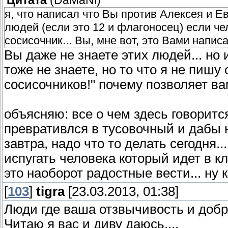
Цитата
(
DaMaNi
)
я, что написал что Вы против Алексея и Е
людей (если это 12 и флагоносец) если че
сосисочник... Вы, мне вот, это Вами написа
Вы даже не знаете этих людей... но
тоже не знаете, но то что я не пишу
сосисочников!" почему позволяет ва
объясняю: все о чем здесь говоритс
превративлся в тусовочный и дабы 
завтра, надо что то делать сегодня.
испугать человека который идет в кл
это наоборот радостные вести... ну ка
[
103
]
tigra
[23.03.2013, 01:38]
Люди где ваша отзвычивость и добр
Читаю я вас и диву даюсь....