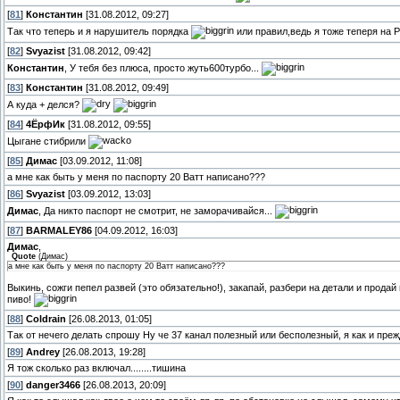
[
81
]
Константин
[31.08.2012, 09:27]
Так что теперь и я нарушитель порядка
или правил,ведь я тоже теперя на 
[
82
]
Svyazist
[31.08.2012, 09:42]
Константин
, У тебя без плюса, просто жуть600турбо...
[
83
]
Константин
[31.08.2012, 09:49]
А куда + делся?
[
84
]
4ЁрфИк
[31.08.2012, 09:55]
Цыгане стибрили
[
85
]
Димас
[03.09.2012, 11:08]
а мне как быть у меня по паспорту 20 Ватт написано???
[
86
]
Svyazist
[03.09.2012, 13:03]
Димас
, Да никто паспорт не смотрит, не заморачивайся...
[
87
]
BARMALEY86
[04.09.2012, 16:03]
Димас
,
Quote
(
Димас
)
а мне как быть у меня по паспорту 20 Ватт написано???
Выкинь, сожги пепел развей (это обязательно!), закапай, разбери на детали и продай 
пиво!
[
88
]
Coldrain
[26.08.2013, 01:05]
Так от нечего делать спрошу Ну че 37 канал полезный или бесполезный, я как и пре
[
89
]
Andrey
[26.08.2013, 19:28]
Я тож сколько раз включал........тишина
[
90
]
danger3466
[26.08.2013, 20:09]