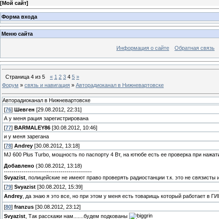
[
Мой сайт
]
Форма входа
Меню сайта
Информация о сайте
Обратная связь
Страница
4
из
5
«
1
2
3
4
5
»
Форум
»
связь и навигация
»
Авторадиоканал в Нижневартовске
Авторадиоканал в Нижневартовске
[
76
]
Шевген
[29.08.2012, 22:31]
А у меня рация зарегистрирована
[
77
]
BARMALEY86
[30.08.2012, 10:46]
и у меня зарегана
[
78
]
Andrey
[30.08.2012, 13:18]
MJ 600 Plus Turbo, мощность по паспорту 4 Вт, на ютюбе есть ее проверка при нажат
Добавлено
(30.08.2012, 13:18)
---------------------------------------------
Svyazist
, полицейские не имеют право проверять радиостанции т.к. это не связисты 
[
79
]
Svyazist
[30.08.2012, 15:39]
Andrey
, да знаю я это все, но при этом у меня есть товарищь который работает в ГИ
[
80
]
franzus
[30.08.2012, 23:12]
Svyazist
, Так расскажи нам.......будем подкованы