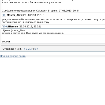
что в диапазоне может быть немного шумновато
Сообщение отредактировал
Coldrain
-
Вторник, 27.08.2013, 10:34
[
99
]
Master_Alex
[27.08.2013, 20:07]
укв довольно избирательно, места хватит всем. но эт нада частоту регать, рацухи ре
связи в колонне. я например так и езжу
[
100
]
Шевген
[27.08.2013, 23:32]
Цитата
(
Master_Alex
)
оптимал 2 рацухи одна 15ам другая укв для связи в колонне.
воооот
Страница
4
из
5
«
1
2
3
4
5
»
Полная версия сайта