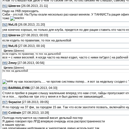
Я как то слышал как двое о чем то своём ля-ля, по обстановке не слышал, самому чт
[
91
]
Шевген
[26.08.2013, 21:11]
Надо на УКВ переходить.
СиБи - отстой. На Пупы ехали несколько раз канал меняли. У ТАНКИСТа рация офиген
тоже
[
92
]
NvLiS
[26.08.2013, 21:20]
укв конечно хорошо, но только для клуба. придется по две рации ставить кто часто е
[
93
]
Шевген
[27.08.2013, 00:03]
если ездить по правилам, то пох на дальнобой
[
94
]
NvLiS
[27.08.2013, 00:16]
Цитата
(
Шевген
)
если ездить по правилам, то пох на дальнобой
все = с ними веселей. я когда часто на ямал ездил, часто с ними пи*дел ( на рабочей
[
95
]
Zmey
[27.08.2013, 00:56]
Цитата
(
Шевген
)
то пох на дальнобой
ну как посмотреть..... че против системы попер... я вот за недельку сходил
[
96
]
BARMALEY86
[27.08.2013, 04:33]
Стоял в пробке в рацию слышу маленькие вперед это нам стоп, гайцы пропускают кто
те и пох.... пробка км три это у меня и я был далеко не замыкающий...
[
97
]
Svyazist
[27.08.2013, 09:05]
Я по городу на 37 фм, за городом 15 ам. Так что если захотите позвать, включайте н
[
98
]
Coldrain
[27.08.2013, 10:28]
Полгода получается на главной висит дельный постер
Я давно говорил про ЛПД впервую очередь изза распространенности
в наших кругах.
укв опративники нефтяников и энергетиков давно используют так