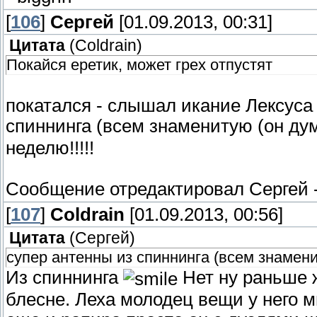
[
106
]
Сергей
[01.09.2013, 00:31]
Цитата
(
Coldrain
)
Покайся еретик, может грех отпустят
покатался - слышал икание Лексуса 
спиннинга (всем знаменитую (он ду
неделю!!!!!
Сообщение отредактировал
Сергей
[
107
]
Coldrain
[01.09.2013, 00:56]
Цитата
(
Сергей
)
супер антенны из спиннинга (всем знамени
Из спиннинга
Нет ну раньше ж
блесне. Леха молодец вещи у него 