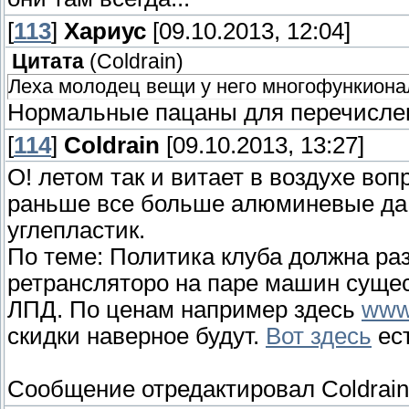
[
113
]
Хариус
[09.10.2013, 12:04]
Цитата
(
Coldrain
)
Леха молодец вещи у него многофункиона
Нормальные пацаны для перечисле
[
114
]
Coldrain
[09.10.2013, 13:27]
О! летом так и витает в воздухе во
раньше все больше алюминевые да
углепластик.
По теме: Политика клуба должна ра
ретрансляторо на паре машин суще
ЛПД. По ценам например здесь
www.
скидки наверное будут.
Вот здесь
ест
Сообщение отредактировал
Coldrain