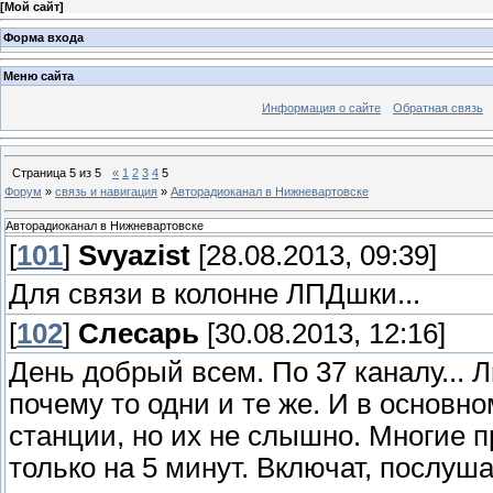
[
Мой сайт
]
Форма входа
Меню сайта
Информация о сайте
Обратная связь
Страница
5
из
5
«
1
2
3
4
5
Форум
»
связь и навигация
»
Авторадиоканал в Нижневартовске
Авторадиоканал в Нижневартовске
[
101
]
Svyazist
[28.08.2013, 09:39]
Для связи в колонне ЛПДшки...
[
102
]
Слесарь
[30.08.2013, 12:16]
День добрый всем. По 37 каналу... 
почему то одни и те же. И в основно
станции, но их не слышно. Многие 
только на 5 минут. Включат, послуш