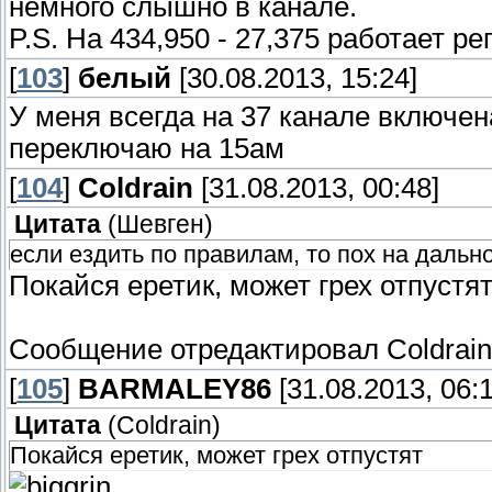
немного слышно в канале.
P.S. На 434,950 - 27,375 работает р
[
103
]
белый
[30.08.2013, 15:24]
У меня всегда на 37 канале включена
переключаю на 15ам
[
104
]
Coldrain
[31.08.2013, 00:48]
Цитата
(
Шевген
)
если ездить по правилам, то пох на дальн
Покайся еретик, может грех отпустя
Сообщение отредактировал
Coldrain
[
105
]
BARMALEY86
[31.08.2013, 06:1
Цитата
(
Coldrain
)
Покайся еретик, может грех отпустят