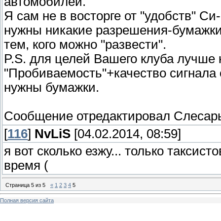
автомобилей.
Я сам не в восторге от "удобств" Си
нужны никакие разрешения-бумажки.
тем, кого можно "развести".
P.S. для целей Вашего клуба лучше 
"Пробиваемость"+качество сигнала 
нужны бумажки.
Сообщение отредактировал
Слесар
[
116
]
NvLiS
[04.02.2014, 08:59]
я вот сколько езжу... только таксисто
время (
Страница
5
из
5
«
1
2
3
4
5
Полная версия сайта