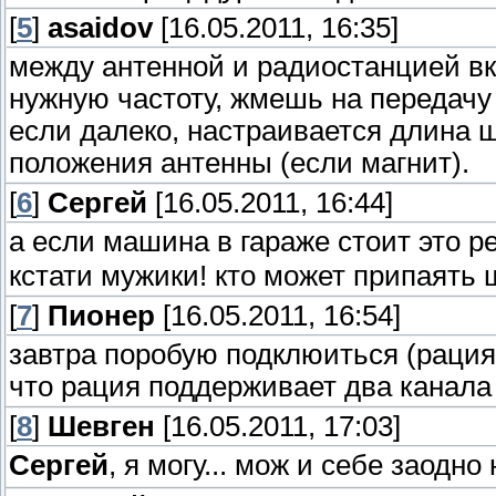
[
5
]
asaidov
[16.05.2011, 16:35]
между антенной и радиостанцией в
нужную частоту, жмешь на передачу 
если далеко, настраивается длина
положения антенны (если магнит).
[
6
]
Сергей
[16.05.2011, 16:44]
а если машина в гараже стоит это 
кстати мужики! кто может припаять 
[
7
]
Пионер
[16.05.2011, 16:54]
завтра поробую подклюиться (рация 
что рация поддерживает два канала
[
8
]
Шевген
[16.05.2011, 17:03]
Сергей
, я могу... мож и себе заодн