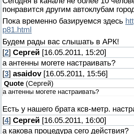
Сегодня в канале не более 10 челов
понравится другим автоклубам город
Пока временно базируемся здесь
ht
p81.html
Будем рады вас слышать в АРК!
[
2
]
Сергей
[16.05.2011, 15:20]
а антенны могете настраивать?
[
3
]
asaidov
[16.05.2011, 15:56]
Quote
(
Сергей
)
а антенны могете настраивать?
Есть у нашего брата ксв-метр. наст
[
4
]
Сергей
[16.05.2011, 16:00]
а какова процедура сего действия?