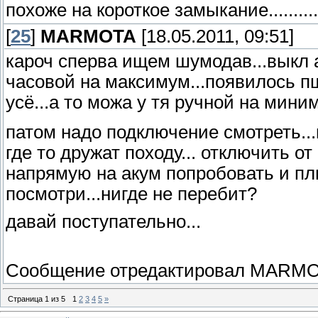
похоже на короткое замыкание.........
[
25
]
MARMOTA
[18.05.2011, 09:51]
кароч сперва ищем шумодав...выкл 
часовой на максимум...появилось п
усё...а то можа у тя ручной на мини
патом надо подключение смотреть...и
где то дружат походу... отключить о
напрямую на акум попробовать и плю
посмотри...нигде не перебит?
давай поступательно...
Сообщение отредактировал
MARMO
Страница
1
из
5
1
2
3
4
5
»