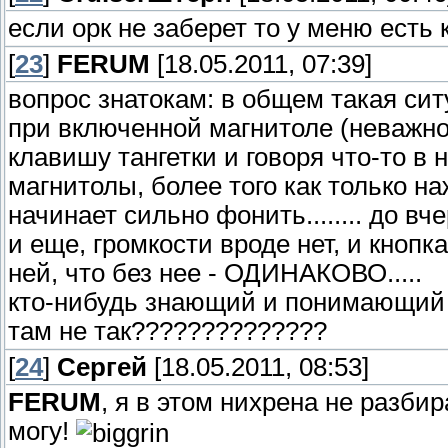
если орк не заберет то у меню есть
[
23
]
FERUM
[18.05.2011, 07:39]
вопрос знатокам: в общем такая сит
при включенной магнитоле (неважно
клавишу тангетки и говоря что-то в
магнитолы, более того как только на
начинает сильно фонить........ до вче
и еще, громкости вроде нет, и кнопк
ней, что без нее - ОДИНАКОВО.....
кто-нибудь знающий и понимающий в
там не так??????????????
[
24
]
Сергей
[18.05.2011, 08:53]
FERUM
, я в этом нихрена не разби
могу!