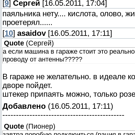
[
9
]
Сергей
[16.05.2011, 17:04]
паяльника нету.... кислота, олово, ж
проетерял......
[
10
]
asaidov
[16.05.2011, 17:11]
Quote
(
Сергей
)
а если машина в гараже стоит это реально
проводу от антенны?????
В гараже не желательно. в идеале ко
дворе пойдет.
штекер припаять можно, только розет
Добавлено
(16.05.2011, 17:11)
---------------------------------------------
Quote
(
Пионер
)
завтра поробую подклюиться (рация в гара