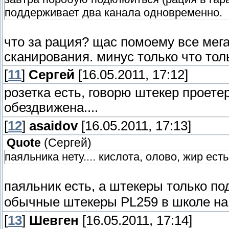
поддерживает два канала одновременно.
что за рация? щас помоему все ме
сканирования. минус только что то
[
11
]
Сергей
[16.05.2011, 17:12]
розетка есть, говорю штекер проете
обездвижена....
[
12
]
asaidov
[16.05.2011, 17:13]
Quote
(
Сергей
)
паяльника нету.... кислота, олово, жир есть
паяльник есть, а штекеры только п
обычные штекеры PL259 в школе на 
[
13
]
Шевген
[16.05.2011, 17:14]