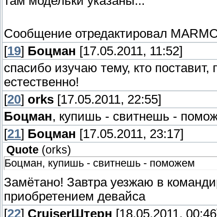
там модельки указаны...
Сообщение отредактировал
MARMO
[
19
]
Боцман
[17.05.2011, 11:52]
спасибо изучаю тему, кто поставит, 
естественно!
[
20
]
orks
[17.05.2011, 22:55]
Боцман
, купишь - свитнешь - помо
[
21
]
Боцман
[17.05.2011, 23:17]
Quote
(
orks
)
Боцман, купишь - свитнешь - поможем
Замётано! Завтра уезжаю в командир
приобретением девайса
[
22
]
СruiserШтерн
[18.05.2011, 00:46