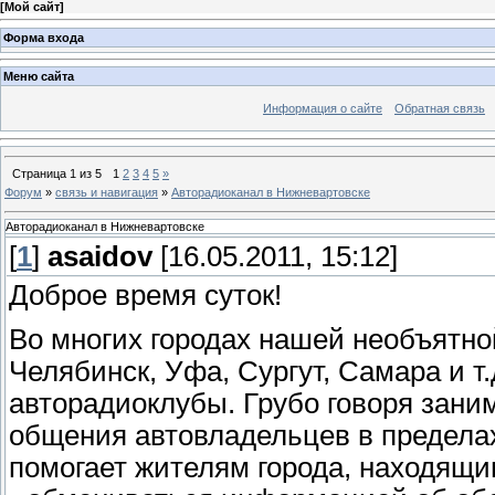
[
Мой сайт
]
Форма входа
Меню сайта
Информация о сайте
Обратная связь
Страница
1
из
5
1
2
3
4
5
»
Форум
»
связь и навигация
»
Авторадиоканал в Нижневартовске
Авторадиоканал в Нижневартовске
[
1
]
asaidov
[16.05.2011, 15:12]
Доброе время суток!
Во многих городах нашей необъятной
Челябинск, Уфа, Сургут, Самара и т
авторадиоклубы. Грубо говоря зани
общения автовладельцев в пределах
помогает жителям города, находящи