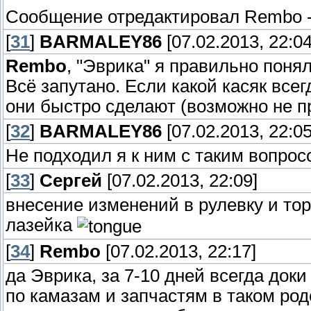
Сообщение отредактировал
Rembo
[
31
]
BARMALEY86
[07.02.2013, 22:04
Rembo
, "Эврика" я правильно понял
Всё запутано. Если какой касяк всегд
они быстро сделают (возможно не п
[
32
]
BARMALEY86
[07.02.2013, 22:05
Не подходил я к ним с таким вопрос
[
33
]
Сергей
[07.02.2013, 22:09]
внесение изменений в рулевку и тормо
лазейка
[
34
]
Rembo
[07.02.2013, 22:17]
да Эврика, за 7-10 дней всегда доки 
по камазам и запчастям в таком род