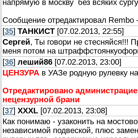
напрямую в москву без всяких сургу
Сообщение отредактировал
Rembo
[
35
]
ТАНКИСТ
[07.02.2013, 22:55]
Сергей
, Ты говори не стесняйся!!! 
меня потом на штраффстоянкуофор
[
36
]
леший86
[07.02.2013, 23:00]
ЦЕНЗУРА
в УАЗе родную рулевку на
Отредактировано администрацией
нецензурной брани
[
37
]
XXXL
[07.02.2013, 23:08]
Как понимаю - узаконить на мостов
независимой подвеской, плюс замену