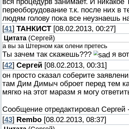
вся процедурв занимает. И никакое Т
переоборудование т.к. после них в 
людям голову пока все неузнаешь на
[
41
]
ТАНКИСТ
[08.02.2013, 00:27]
Цитата
(
Сергей
)
а вы за Штерном как олени претесь
Ты зачем так скажешь???
я вот
[
42
]
Сергей
[08.02.2013, 00:31]
он просто сказал соберите заявлен
там Дим Димыч оброет перед тем как 
мягко на этот маразм я могу ответить
Сообщение отредактировал
Сергей
[
43
]
Rembo
[08.02.2013, 08:37]