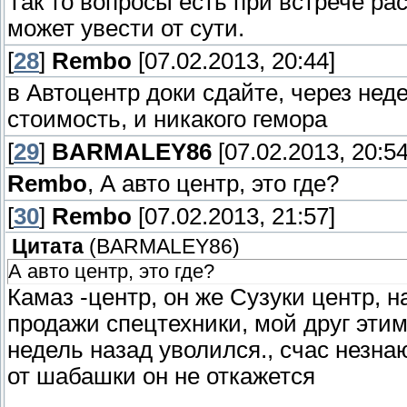
Так то вопросы есть при встрече ра
может увести от сути.
[
28
]
Rembo
[07.02.2013, 20:44]
в Автоцентр доки сдайте, через нед
стоимость, и никакого гемора
[
29
]
BARMALEY86
[07.02.2013, 20:54
Rembo
, А авто центр, это где?
[
30
]
Rembo
[07.02.2013, 21:57]
Цитата
(
BARMALEY86
)
А авто центр, это где?
Камаз -центр, он же Сузуки центр, 
продажи спецтехники, мой друг этим
недель назад уволился., счас незна
от шабашки он не откажется