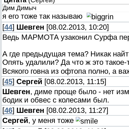
Цитата
(
Сергей
)
Дим Димыч
я его тоже так называю
[
44
]
Шевген
[08.02.2013, 10:20]
Ведь МАРМОТА узаконил Сурфа пер
А где предыдущая тема? Никак найти
Опять удалили? Да что ж это такое-
Всякого говна из офтопа полно, а 
[
45
]
Сергей
[08.02.2013, 11:15]
Шевген
, диме проще было - нет из
бодик и обвес с колесами был.
[
46
]
Шевген
[08.02.2013, 11:27]
Сергей
, у меня тоже