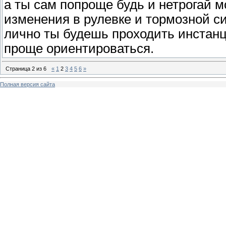
а ты сам попроще будь и нетрогай мо
изменения в рулевке и тормозной си
лично ты будешь проходить инстанци
проще ориентироваться.
Страница
2
из
6
«
1
2
3
4
5
6
»
Полная версия сайта