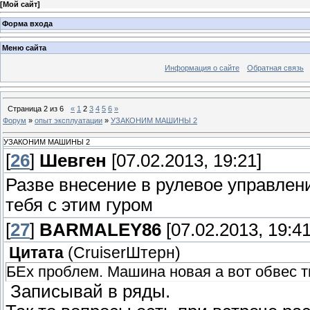
[
Мой сайт
]
Форма входа
Меню сайта
Информация о сайте
Обратная связь
Страница
2
из
6
«
1
2
3
4
5
6
»
Форум
»
опыт эксплуатации
»
УЗАКОНИМ МАШИНЫ 2
УЗАКОНИМ МАШИНЫ 2
[
26
]
Шевген
[07.02.2013, 19:21]
Разве внесение в рулевое управлен
тебя с этим гуром
[
27
]
BARMALEY86
[07.02.2013, 19:41
Цитата
(
СruiserШтерн
)
БЕх проблем. Машина новая а вот обвес ты
Записывай в ряды.