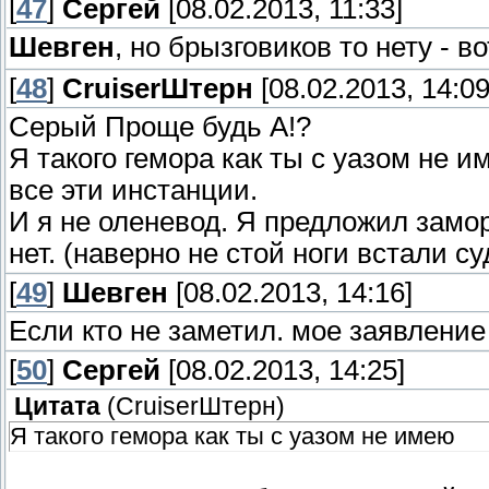
[
47
]
Сергей
[08.02.2013, 11:33]
Шевген
, но брызговиков то нету - 
[
48
]
СruiserШтерн
[08.02.2013, 14:09
Серый Проще будь А!?
Я такого гемора как ты с уазом не и
все эти инстанции.
И я не оленевод. Я предложил замо
нет. (наверно не стой ноги встали су
[
49
]
Шевген
[08.02.2013, 14:16]
Если кто не заметил. мое заявление
[
50
]
Сергей
[08.02.2013, 14:25]
Цитата
(
СruiserШтерн
)
Я такого гемора как ты с уазом не имею