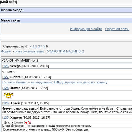
[
Мой сайт
]
Форма входа
Меню сайта
Информация о сайте
Обратная связь
Страница
6
из
6
«
1
2
3
4
5
6
Форум
»
опыт эксплуатации
»
УЗАКОНИМ МАШИНЫ 2
УЗАКОНИМ МАШИНЫ 2
[
126
]
$erega
[06.03.2017, 20:06]
отправил
[
127
]
Шевген
[13.03.2017, 17:04]
Силовой бампер – не нарушение: ГИБДД прекратила дело по тюнингу
[
128
]
4rever
[13.03.2017, 17:58]
[
129
]
Артём
[13.03.2017, 19:05]
4rever
, рано радуешься! Всё равно что то да будет. Хотя может и не будет! Спрашива
ни разъяснения ни документов" Это как с опасным вождением, понятие есть, а как им
[
130
]
Хариус
[30.03.2017, 16:17]
Цитата
Шевген
(
)
Силовой бампер – не нарушение: ГИБДД прекратила дело по тюнингу
Всего-навсего отменили штраф 500 руб. Это победа, да.