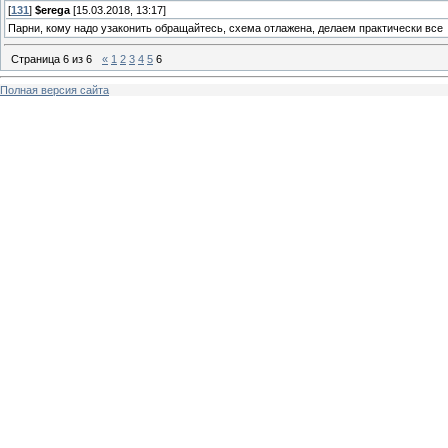
[
131
]
$erega
[15.03.2018, 13:17]
Парни, кому надо узаконить обращайтесь, схема отлажена, делаем практически все
Страница
6
из
6
«
1
2
3
4
5
6
Полная версия сайта