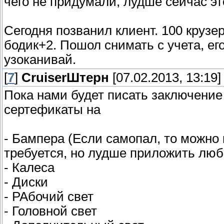
чего не придумали, лудше сейчас эт
Сегодня позванил клиент. 100 крузе
бодик+2. Пошол снимать с учета, ег
узоканивай.
[
7
]
СruiserШтерн
[07.02.2013, 13:19]
Пока нами будет писать заключение
сертефикаты на
- Бампера (Если самопал, то можно 
требуется, но лудше приложить люб
- Калеса
- Диски
- РАбочий свет
- Головной свет