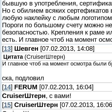
бывшую в употребления, сертифика
Но с обилием всяких сертефикатов 
любую наклейку с любым логотипом
Пороги по большому счету можно неу
безопасностью. Крепления к раме ил
есть. И главное чтоб на момент ос
[
13
]
Шевген
[07.02.2013, 14:08]
Цитата
(
СruiserШтерн
)
И главное чтоб на момент осмотра были б
ска, подловил
[
14
]
FERUM
[07.02.2013, 16:04]
СruiserШтерн
, с вами!
[
15
]
СruiserШтерн
[07.02.2013, 16:06