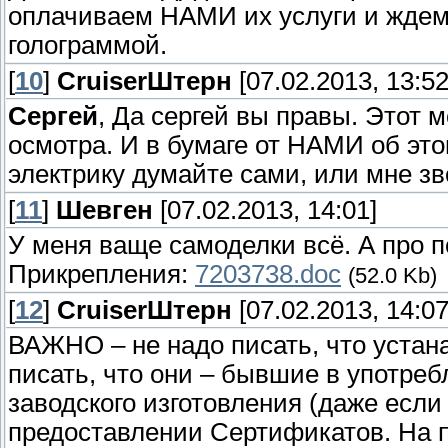
оплачиваем НАМИ их услуги и ждем 
голограммой.
[
10
]
СruiserШтерн
[07.02.2013, 13:52
Сергей
, Да сергей вы правы. Этот 
осмотра. И в бумаге от НАМИ об это
электрику думайте сами, или мне з
[
11
]
Шевген
[07.02.2013, 14:01]
У меня ваще самоделки всё. А про п
Прикрепления:
7203738.doc
(52.0 Kb)
[
12
]
СruiserШтерн
[07.02.2013, 14:07
ВАЖНО – не надо писать, что уста
писать, что они – бывшие в употреб
заводского изготовления (даже если 
предоставлении Сертификатов. На п