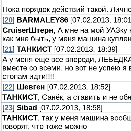
Пока порядок действий такой. Лично
[
20
]
BARMALEY86
[07.02.2013, 18:01
СruiserШтерн
, А мне на мой УАЗку
как мне быть, у меня машина куплена
[
21
]
ТАНКИСТ
[07.02.2013, 18:39]
А у меня еще все впереди, ЛЕБЕДКА
вместе со всеми, но вот не успею я 
стопам идти!!!!
[
22
]
Шевген
[07.02.2013, 18:52]
ТАНКИСТ
, Санёк, а ставить и не об
[
23
]
Sibad
[07.02.2013, 18:58]
ТАНКИСТ
, так у меня машина вооб
говорят, что тоже можно