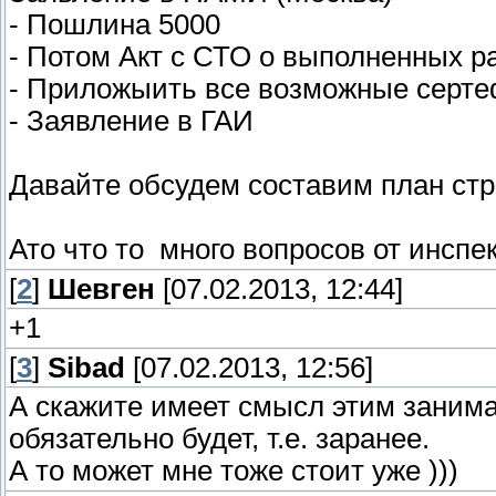
- Пошлина 5000
- Потом Акт с СТО о выполненных р
- Приложыить все возможные серт
- Заявление в ГАИ
Давайте обсудем составим план стр
Ато что то много вопросов от инспе
[
2
]
Шевген
[07.02.2013, 12:44]
+1
[
3
]
Sibad
[07.02.2013, 12:56]
А скажите имеет смысл этим занимат
обязательно будет, т.е. заранее.
А то может мне тоже стоит уже )))