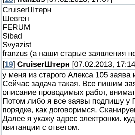
СruiserШтерн
Шевген
FERUM
Sibad
Svyazist
franzus (а наши старые заявления н
[
19
]
СruiserШтерн
[07.02.2013, 17:14
у меня из старого Алекса 105 заява 
Сейчас задача такая. Все пишим з
описание проводимых работ, внимат
Потом либо я все заявы подпишу у
порядке, как договоримся. Сканиру
Далее я укажу адрес электронки. ку
квитанции с ответом.