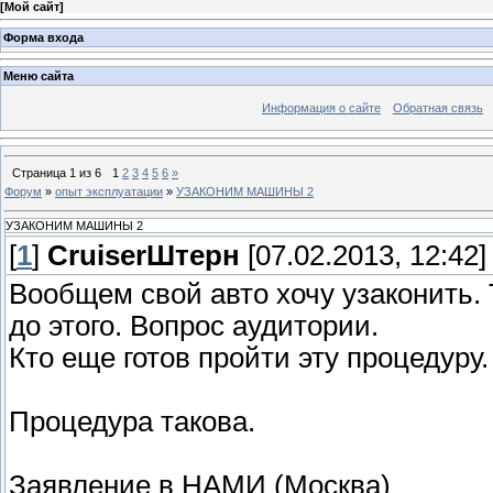
[
Мой сайт
]
Форма входа
Меню сайта
Информация о сайте
Обратная связь
Страница
1
из
6
1
2
3
4
5
6
»
Форум
»
опыт эксплуатации
»
УЗАКОНИМ МАШИНЫ 2
УЗАКОНИМ МАШИНЫ 2
[
1
]
СruiserШтерн
[07.02.2013, 12:42]
Вообщем свой авто хочу узаконить. Т
до этого. Вопрос аудитории.
Кто еще готов пройти эту процедуру.
Процедура такова.
Заявление в НАМИ (Москва)