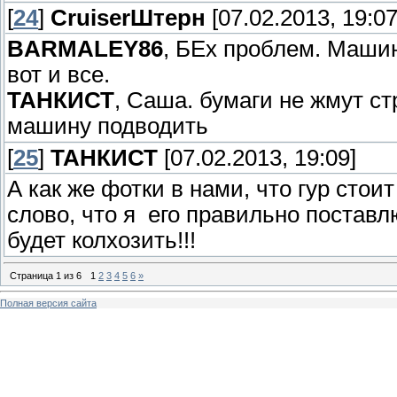
[
24
]
СruiserШтерн
[07.02.2013, 19:07
BARMALEY86
, БЕх проблем. Машин
вот и все.
ТАНКИСТ
, Саша. бумаги не жмут ст
машину подводить
[
25
]
ТАНКИСТ
[07.02.2013, 19:09]
А как же фотки в нами, что гур сто
слово, что я его правильно постав
будет колхозить!!!
Страница
1
из
6
1
2
3
4
5
6
»
Полная версия сайта