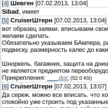
[
4
]
Шевген
[07.02.2013, 13:04]
Sibad
, имеет
[
5
]
СruiserШтерн
[07.02.2013, 13:04]
вот образец заявки. вписываем сво
желаем сделать.
Обязательно указываем БАмпера, раб
подвеску, размерность калес до каки
Шноркель. багажник, защита на днищ
не является предметом переоборудо
Прикрепления:
___.doc
(52.0 Kb)
[
6
]
СruiserШтерн
[07.02.2013, 13:07]
Да сереж. можно все вписать. что х
спокойно уже строить под указанны