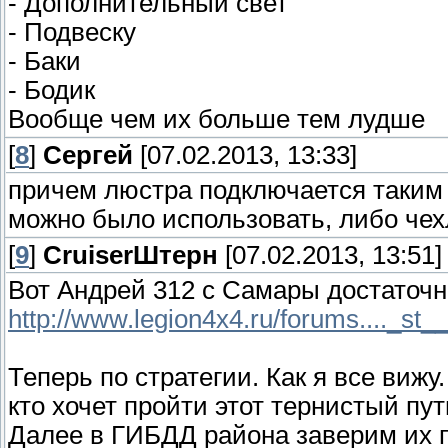
- Дополнительный свет
- Подвеску
- Баки
- Бодик
Вообще чем их больше тем лудше
[
8
]
Сергей
[07.02.2013, 13:33]
причем люстра подключается таким
можно было использовать, либо че
[
9
]
СruiserШтерн
[07.02.2013, 13:51]
Вот Андрей 312 с Самары достаточн
http://www.legion4x4.ru/forums...._st_
Теперь по стратегии. Как я все вижу
кто хочет пройти этот тернистый пу
Далее в ГИБДД района заверим их 